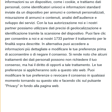
informazioni su un dispositivo, come i cookie, e trattiamo dati
mercato. Da questa intuizione è nato un parco mezzi
personali, come identificatori univoci e informazioni standard
dedicato al noleggio, in continua espansione grazie alla
inviate da un dispositivo per annunci e contenuti personalizzati,
domanda crescente.
misurazione di annunci e contenuti, analisi dell'audience e
sviluppo dei servizi.
Con la tua autorizzazione noi e i nostri
partner possiamo utilizzare dati precisi di geolocalizzazione e
L'offerta: modelli, formule e accessibilità
identificazione tramite la scansione del dispositivo. Puoi fare clic
per consentire a noi e ai nostri 1733 partner il trattamento per le
Parrulli ha scelto modelli compatti e facilmente gestibili —
finalità sopra descritte. In alternativa puoi accedere a
tra i più richiesti la Fiat Topolino e la Citroën Ami — veicoli
informazioni più dettagliate e modificare le tue preferenze prima
che coniugano semplicità d'uso, costi di gestione contenuti e
di acconsentire o di negare il consenso.
Si rende noto che alcuni
impatto ambientale ridotto. Il servizio è pensato su misura:
trattamenti dei dati personali possono non richiedere il tuo
formule di noleggio, sia a breve che a lungo termine,
consenso, ma hai il diritto di opporti a tale trattamento. Le tue
preferenze si applicheranno solo a questo sito web. Puoi
permettono alle famiglie di adattare la soluzione alle proprie
modificare le tue preferenze o revocare il consenso in qualsiasi
necessità, dagli spostamenti quotidiani alle esigenze
momento tornando su questo sito e facendo clic sul pulsante
temporanee (vacanze, eventi, necessità straordinarie).
"Privacy" in fondo alla pagina web.
Autonomia, responsabilità e vantaggi pratici
Le microcar rappresentano una soluzione pratica per