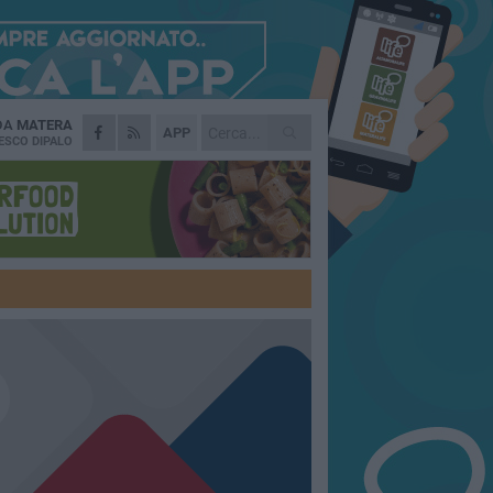
 DA
MATERA
APP
ESCO DIPALO