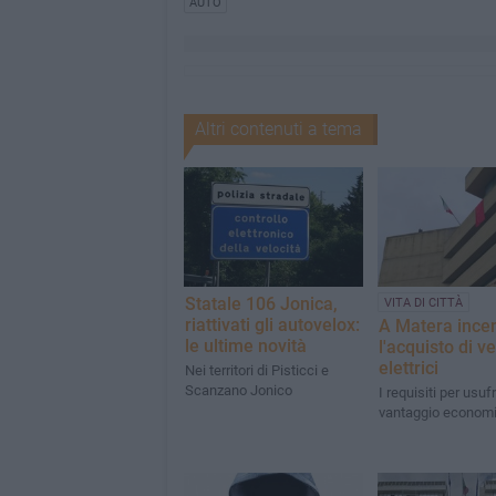
AUTO
Altri contenuti a tema
Statale 106 Jonica,
VITA DI CITTÀ
riattivati gli autovelox:
A Matera incen
le ultime novità
l'acquisto di ve
elettrici
Nei territori di Pisticci e
Scanzano Jonico
I requisiti per usuf
vantaggio econom