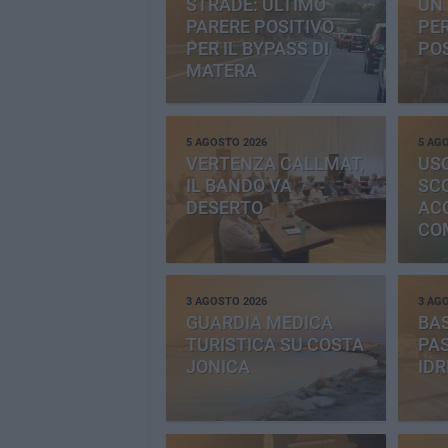
STRADE: ULTIMO
UN 
PARERE POSITIVO
PE
PER IL BYPASS DI
PO
MATERA
5 AGOSTO 2026
5 AG
VERTENZA CALLMAT,
USO
IL BANDO VA
SC
DESERTO
AC
CO
PR
3 AGOSTO 2026
3 AG
GUARDIA MEDICA
BAS
TURISTICA SU COSTA
PAS
JONICA
IDR