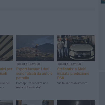
SCUOLA E LAVORO
SCUOLA E LAVORO
tivi per
Export lucano: i dati
Stellantis: a Melfi
icoli
sono falsati da auto e
iniziata produzione
petrolio
DS8
ruire del
Confapi: "Ricchezza non
Visita allo stabilimento
ico
resta in Basilicata"