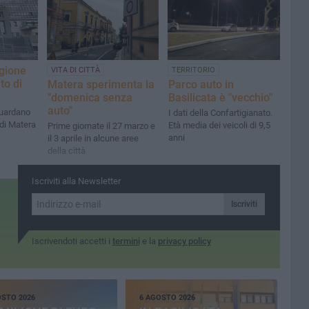
egione
VITA DI CITTÀ
TERRITORIO
to di
Matera sperimenta la
Parco auto in
"domenica senza
Basilicata è "vecchio"
auto"
guardano
I dati della Confartigianato.
 di Matera
Età media dei veicoli di 9,5
Prime giornate il 27 marzo e
anni
il 3 aprile in alcune aree
della città
Iscriviti alla Newsletter
Iscriviti
Iscrivendoti accetti i
termini
e la
privacy policy
OSTO 2026
6 AGOSTO 2026