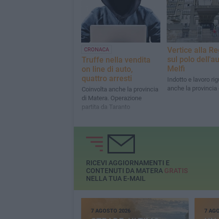
Vertice alla R
CRONACA
sul polo dell'au
Truffe nella vendita
Melfi
on line di auto,
quattro arresti
Indotto e lavoro ri
anche la provincia
Coinvolta anche la provincia
di Matera. Operazione
partita da Taranto
RICEVI AGGIORNAMENTI E
CONTENUTI DA MATERA
GRATIS
NELLA TUA E-MAIL
7 AGOSTO 2026
7 AG