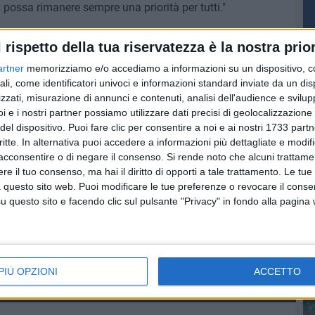
 possa rimanere sempre una priorità per tutti."
l rispetto della tua riservatezza è la nostra prior
artner
memorizziamo e/o accediamo a informazioni su un dispositivo, c
PI
ali, come identificatori univoci e informazioni standard inviate da un di
zzati, misurazione di annunci e contenuti, analisi dell'audience e svilupp
i e i nostri partner possiamo utilizzare dati precisi di geolocalizzazione 
del dispositivo. Puoi fare clic per consentire a noi e ai nostri 1733 partn
critte. In alternativa puoi accedere a informazioni più dettagliate e modif
acconsentire o di negare il consenso.
Si rende noto che alcuni trattamen
e il tuo consenso, ma hai il diritto di opporti a tale trattamento. Le tue
 questo sito web. Puoi modificare le tue preferenze o revocare il conse
questo sito e facendo clic sul pulsante "Privacy" in fondo alla pagina
PIÙ OPZIONI
ACCETTO