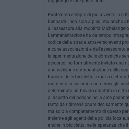
raggiungere tale posto auto.
Punteremo sempre di più a vivere la città
Bennardi - non solo a piedi ma anche at
all'assessore alla mobilità Michelangelo
L'amministrazione ha da tempo intrapreso
codice della strada attraverso eventi pro
alcune associazioni e dell'assessorato al
la sperimentazione delle domeniche senza
percorso, ho formalmente inviato una ric
una revisione o rimodulazione della sua 
transito delle biciclette e mezzi elettr
momento in cui erano numerosi gli incid
determinato un fervido dibattito in cit
di rispetto del pedone nelle aree pedona
tanto da ridimensionare decisamente qu
ma solo a completamento di questo perco
insieme agli agenti della polizia locale, s
anche in bicicletta, nella speranza che il 