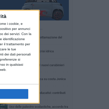
ità
ome i cookie, e
Ù LETTI QUESTA SETTIMANA
spositivo per annunci
o dei servizi.
Con la
MARTEDÌ 4 AGOSTO
Basilicata: approvata rottamazione del
e identificazione
bollo auto
er il trattamento per
LUNEDÌ 3 AGOSTO
icare le tue
Basilicata: passata la crisi idrica
ti dei dati personali
 preferenze si
GIOVEDÌ 6 AGOSTO
nso in qualsiasi
In Basilicata arrivati 61 nuovi carabinieri
 web.
LUNEDÌ 3 AGOSTO
Guardia medica turistica su costa Jonica
DOMENICA 2 AGOSTO
Centri estivi e servizi educativi: contributi
alle famiglie
MERCOLEDÌ 5 AGOSTO
Uso delle palestre scolastiche, accordo tra