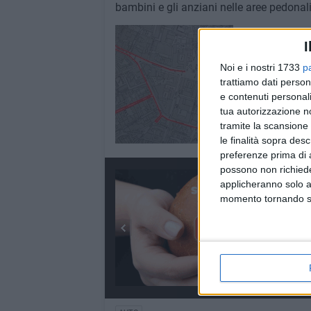
bambini e gli anziani nelle aree pedonali
I
Noi e i nostri 1733
p
trattiamo dati person
e contenuti personali
tua autorizzazione no
tramite la scansione 
le finalità sopra des
preferenze prima di 
possono non richieder
applicheranno solo a
momento tornando su 