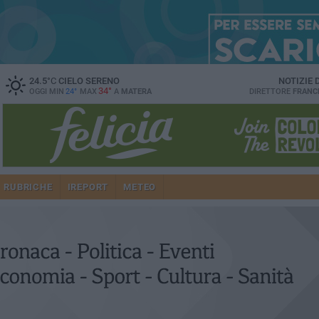
24.5
°C
CIELO SERENO
NOTIZIE
34°
OGGI MIN
24°
MAX
A
MATERA
DIRETTORE
FRANC
RUBRICHE
IREPORT
METEO