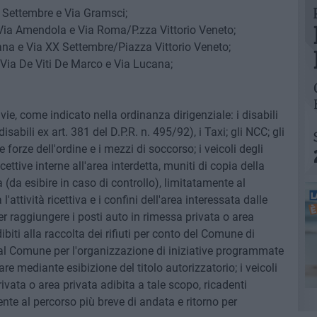
X Settembre e Via Gramsci;
 Via Amendola e Via Roma/P.zza Vittorio Veneto;
ana e Via XX Settembre/Piazza Vittorio Veneto;
 Via De Viti De Marco e Via Lucana;
, come indicato nella ordinanza dirigenziale: i disabili
sabili ex art. 381 del D.P.R. n. 495/92), i Taxi; gli NCC; gli
forze dell'ordine e i mezzi di soccorso; i veicoli degli
icettive interne all'area interdetta, muniti di copia della
 (da esibire in caso di controllo), limitatamente al
'attività ricettiva e i confini dell'area interessata dalle
er raggiungere i posti auto in rimessa privata o area
dibiti alla raccolta dei rifiuti per conto del Comune di
i dal Comune per l'organizzazione di iniziative programmate
 mediante esibizione del titolo autorizzatorio; i veicoli
rivata o area privata adibita a tale scopo, ricadenti
mente al percorso più breve di andata e ritorno per