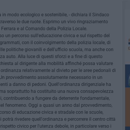
 in modo ecologico e sostenibile, - dichiara il Sindaco
traverso le due ruote. Esprimo un vivo ringraziamento
 Ferrara e al Comando della Polizia Locale.
 un percorso sull'educazione civica e sul rispetto del
grammati, con il coinvolgimento della polizia locale, di
le politiche giovanili e dell'ufficio scuola, ma anche con
 auto. Alla luce di questi sforzi e a fine di questo
hiesta al dirigente alla mobilità affinché possa valutare
ordinanza relativamente al divieto per le aree pedonali di
ici. Un provvedimento assolutamente necessario in un
enti a danno di pedoni. Quell'ordinanza dirigenziale ha
tà ma soprattutto ha costituito una nuova consapevolezza
li, contribuendo a fungere da deterrente fondamentale,
el fenomeno. Oggi a quasi un anno dal provvedimento,
rso di educazione civica e stradale con le scuole,
i potrà rivedere quell'ordinanza e percorrere il centro città
rispetto civico per l'utenza debole, in particolare verso i