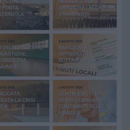
MILIONE DI EURO
IN BASILICATA
R PORTA
ARRIVATI 61 NUOVI
STERGOLA
CARABINIERI
OSTO 2026
4 AGOSTO 2026
 DELLE PALESTRE
BASILICATA:
OLASTICHE,
APPROVATA
CORDO TRA
ROTTAMAZIONE DEL
MUNE E
BOLLO AUTO
OVINCIA
OSTO 2026
2 AGOSTO 2026
ILICATA:
CENTRI ESTIVI E
SATA LA CRISI
SERVIZI EDUCATIVI:
ICA
CONTRIBUTI ALLE
FAMIGLIE