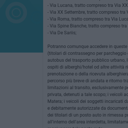
- Via Lucana, tratto compreso tra Via X
- Via XX Settembre, tratto compreso tra
- Via Roma, tratto compreso tra Via Luc
- Via Spine Bianche, tratto compreso tra
- Via De Sariis;
Potranno comunque accedere in queste vie
(titolari di contrassegno per parcheggio di
autobus del trasporto pubblico urbano, le 
ospiti di alberghi/hotel od altre attività r
prenotazione o della ricevuta alberghiera
percorso più breve di andata e ritorno tra l
limitazioni al transito, esclusivamente p
privata, detenuti a tale scopo; i veicoli a
Matera; i veicoli dei soggetti incaricat
e debitamente autorizzate da documentare
dei titolari di un posto auto in rimessa p
all'interno dell'area interdetta, limitata