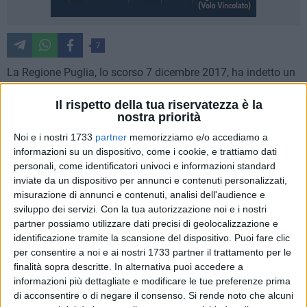
7
La Regione Puglia, lo scorso 7 dicembre 2017, ha indetto un
avviso pubblico denominato "La Puglia per Matera 2019",
Il rispetto della tua riservatezza è la
finalizzato a finanziare, fino a un massimo di 150mila euro,
nostra priorità
azioni innovative di animazione e promozione dei territori
della Murgia barese e tarantina in vista dell'appuntamento
Noi e i nostri 1733
partner
memorizziamo e/o accediamo a
informazioni su un dispositivo, come i cookie, e trattiamo dati
con il 2019.
personali, come identificatori univoci e informazioni standard
inviate da un dispositivo per annunci e contenuti personalizzati,
I progetti candidati al bando regionale sono stati in tutto 54,
misurazione di annunci e contenuti, analisi dell'audience e
di cui 9 sono risultati finanziabili, 7 sono stati dichiarati non
sviluppo dei servizi.
Con la tua autorizzazione noi e i nostri
in linea con i requisiti richiesti dal concorso, mentre i restanti
partner possiamo utilizzare dati precisi di geolocalizzazione e
38, pur risultando idonei, non sono finanziabili per
identificazione tramite la scansione del dispositivo. Puoi fare clic
esaurimento delle risorse economiche. Fra questi le cinque
per consentire a noi e ai nostri 1733 partner il trattamento per le
finalità sopra descritte. In alternativa puoi accedere a
proposte progettuali di Altamura, presentate
informazioni più dettagliate e modificare le tue preferenze prima
dall'Associazione Comunicaetica Madeinmurgia.org, dal
di acconsentire o di negare il consenso.
Si rende noto che alcuni
Centro studi e documentazione sulle aree interne "Torre di