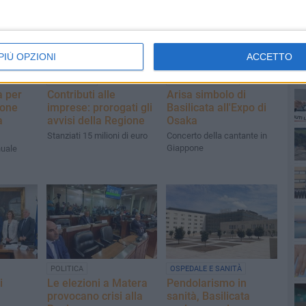
PIÙ OPZIONI
ACCETTO
PI
TERRITORIO
EVENTI E CULTURA
a per
Contributi alle
Arisa simbolo di
ione
imprese: prorogati gli
Basilicata all'Expo di
a
avvisi della Regione
Osaka
Stanziati 15 milioni di euro
Concerto della cantante in
Giappone
uale
POLITICA
OSPEDALE E SANITÀ
i
Le elezioni a Matera
Pendolarismo in
provocano crisi alla
sanità, Basilicata