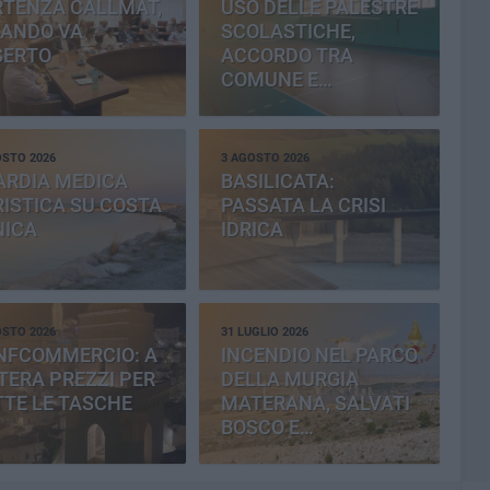
RTENZA CALLMAT,
USO DELLE PALESTRE
BANDO VA
SCOLASTICHE,
SERTO
ACCORDO TRA
COMUNE E
PROVINCIA
OSTO 2026
3 AGOSTO 2026
ARDIA MEDICA
BASILICATA:
ISTICA SU COSTA
PASSATA LA CRISI
NICA
IDRICA
OSTO 2026
31 LUGLIO 2026
NFCOMMERCIO: A
INCENDIO NEL PARCO
ERA PREZZI PER
DELLA MURGIA
TE LE TASCHE
MATERANA, SALVATI
BOSCO E
CEMENTERIA