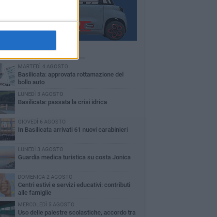
Ù LETTI QUESTA SETTIMANA
MARTEDÌ 4 AGOSTO
Basilicata: approvata rottamazione del
bollo auto
LUNEDÌ 3 AGOSTO
Basilicata: passata la crisi idrica
GIOVEDÌ 6 AGOSTO
In Basilicata arrivati 61 nuovi carabinieri
LUNEDÌ 3 AGOSTO
Guardia medica turistica su costa Jonica
DOMENICA 2 AGOSTO
Centri estivi e servizi educativi: contributi
alle famiglie
MERCOLEDÌ 5 AGOSTO
Uso delle palestre scolastiche, accordo tra