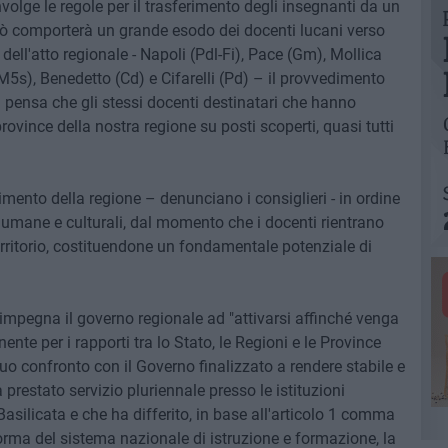
nvolge le regole per il trasferimento degli insegnanti da un
 ciò comporterà un grande esodo dei docenti lucani verso
i dell'atto regionale - Napoli (Pdl-Fi), Pace (Gm), Mollica
(M5s), Benedetto (Cd) e Cifarelli (Pd) – il provvedimento
 si pensa che gli stessi docenti destinatari che hanno
ovince della nostra regione su posti scoperti, quasi tutti
ento della regione – denunciano i consiglieri - in ordine
, umane e culturali, dal momento che i docenti rientrano
erritorio, costituendone un fondamentale potenziale di
'impegna il governo regionale ad "attivarsi affinché venga
nte per i rapporti tra lo Stato, le Regioni e le Province
o confronto con il Governo finalizzato a rendere stabile e
 prestato servizio pluriennale presso le istituzioni
a Basilicata e che ha differito, in base all'articolo 1 comma
orma del sistema nazionale di istruzione e formazione, la