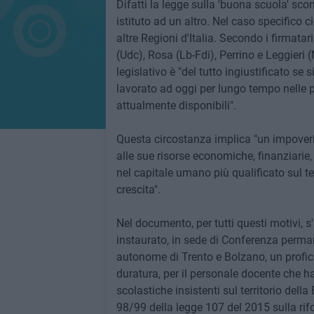
Difatti la legge sulla 'buona scuola' sco
istituto ad un altro. Nel caso specifico
altre Regioni d'Italia. Secondo i firmatar
(Udc), Rosa (Lb-Fdi), Perrino e Leggieri 
legislativo è "del tutto ingiustificato se
lavorato ad oggi per lungo tempo nelle pr
attualmente disponibili".
Questa circostanza implica "un impoverim
alle sue risorse economiche, finanziarie
nel capitale umano più qualificato sul t
crescita".
Nel documento, per tutti questi motivi, s
instaurato, in sede di Conferenza permane
autonome di Trento e Bolzano, un proficu
duratura, per il personale docente che ha
scolastiche insistenti sul territorio dell
98/99 della legge 107 del 2015 sulla rif