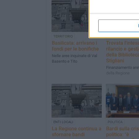
TERRITORIO
ENTI LOCALI
Basilicata: arrivano i
Trovata l'intes
fondi per le bonifiche
rilancio e gest
della Bibliotec
Nelle aree inquinate di Val
Stigliani
Basento e Tito
Finanziamento ann
della Regione
ENTI LOCALI
POLITICA
La Regione continua a
Bardi sulla cris
sfornare bandi
politica: "è