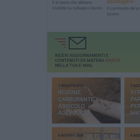
passeggera"
E si spera che abbiano
ricadute su sviluppo e lavoro
Il commento del p
lucano
RICEVI AGGIORNAMENTI E
CONTENUTI DA MATERA
GRATIS
NELLA TUA E-MAIL
7 AGOSTO 2026
7 AG
REGIONE:
STR
CARBURANTE
PAR
AGRICOLO
PER
AGEVOLATO
MA
6 AGOSTO 2026
5 AG