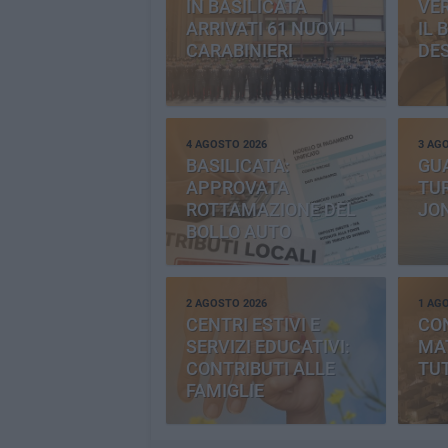
IN BASILICATA
VE
ARRIVATI 61 NUOVI
IL 
CARABINIERI
DE
4 AGOSTO 2026
3 AG
BASILICATA:
GU
APPROVATA
TUR
ROTTAMAZIONE DEL
JO
BOLLO AUTO
2 AGOSTO 2026
1 AG
CENTRI ESTIVI E
CO
SERVIZI EDUCATIVI:
MAT
CONTRIBUTI ALLE
TUT
FAMIGLIE