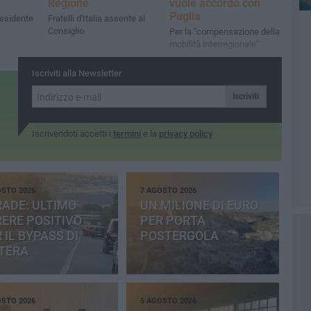
Regione
vuole accordo con
Puglia
residente
Fratelli d'Italia assente al
Consiglio
Per la "compensazione della
mobilità interregionale"
Iscriviti alla Newsletter
Iscriviti
Iscrivendoti accetti i
termini
e la
privacy policy
OSTO 2026
7 AGOSTO 2026
ADE: ULTIMO
UN MILIONE DI EURO
ERE POSITIVO
PER PORTA
 IL BYPASS DI
POSTERGOLA
TERA
OSTO 2026
5 AGOSTO 2026