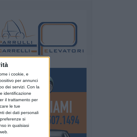
ità
ome i cookie, e
spositivo per annunci
o dei servizi.
Con la
e identificazione
er il trattamento per
icare le tue
ti dei dati personali
 preferenze si
nso in qualsiasi
 web.