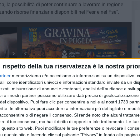
a, la possibilità di poter continuare a lavorare in regione
zando risorse finanziarie disponibili nel Fesr e nel Fse".
l rispetto della tua riservatezza è la nostra prior
artner
memorizziamo e/o accediamo a informazioni su un dispositivo, c
ali, come identificatori univoci e informazioni standard inviate da un di
zzati, misurazione di annunci e contenuti, analisi dell'audience e svilupp
LA
INSEGNANTI
i e i nostri partner possiamo utilizzare dati precisi di geolocalizzazione 
del dispositivo. Puoi fare clic per consentire a noi e ai nostri 1733 partn
critte. In alternativa puoi accedere a informazioni più dettagliate e modif
acconsentire o di negare il consenso.
Si rende noto che alcuni trattamen
e il tuo consenso, ma hai il diritto di opporti a tale trattamento. Le tue
 questo sito web. Puoi modificare le tue preferenze o revocare il conse
questo sito e facendo clic sul pulsante "Privacy" in fondo alla pagina