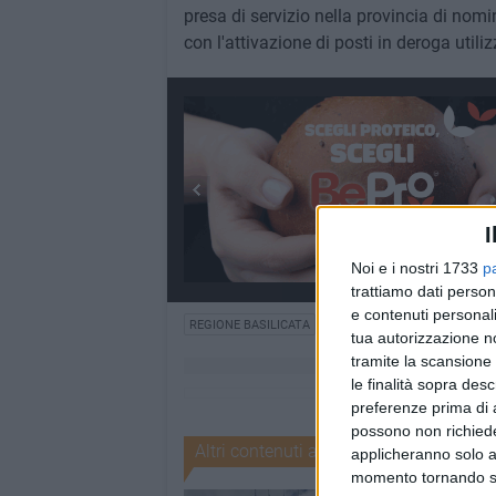
presa di servizio nella provincia di nomin
con l'attivazione di posti in deroga utiliz
I
Noi e i nostri 1733
p
trattiamo dati person
e contenuti personali
REGIONE BASILICATA
MOZIONE
LA BUONA SCUO
tua autorizzazione no
tramite la scansione 
le finalità sopra des
preferenze prima di 
possono non richieder
Altri contenuti a tema
applicheranno solo a
momento tornando su 