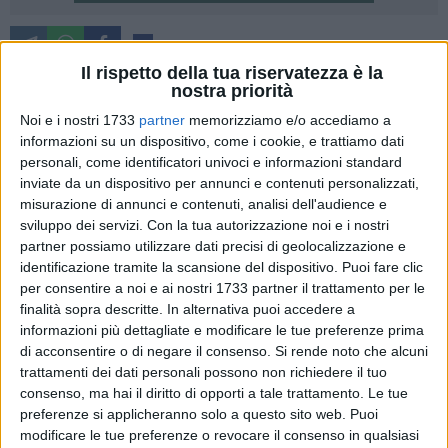
2
Il rispetto della tua riservatezza è la
Il Comune di Matera ha pubblicato il bando per accedere alla
nostra priorità
fornitura di libri di testo e alle dotazioni tecnologiche. Il
Noi e i nostri 1733
partner
memorizziamo e/o accediamo a
bando consente alle famiglie a basso reddito, con figli iscritti
informazioni su un dispositivo, come i cookie, e trattiamo dati
alle scuole secondarie di primo e secondo grado residenti nel
personali, come identificatori univoci e informazioni standard
Comune di Matera, di usufruire della fornitura gratuita o
inviate da un dispositivo per annunci e contenuti personalizzati,
semigratuita di libri di testo e dotazioni tecnologiche per
misurazione di annunci e contenuti, analisi dell'audience e
sviluppo dei servizi.
Con la tua autorizzazione noi e i nostri
l'anno scolastico in corso. Per poter accedere al contributo è
partner possiamo utilizzare dati precisi di geolocalizzazione e
necessario presentare domanda attraverso la piattaforma
identificazione tramite la scansione del dispositivo. Puoi fare clic
digitale del Comune. Rispetto al passato- affermano dal
per consentire a noi e ai nostri 1733 partner il trattamento per le
Palazzo di città- "il bando ha elevato l'Indicatore della
finalità sopra descritte. In alternativa puoi accedere a
situazione economica equivalente (Isee) tanto relativamente
informazioni più dettagliate e modificare le tue preferenze prima
alla prima fascia (da zero a 15.748,78 euro) quanto per la
di acconsentire o di negare il consenso.
Si rende noto che alcuni
seconda (fino a 20 mila euro)".
trattamenti dei dati personali possono non richiedere il tuo
consenso, ma hai il diritto di opporti a tale trattamento. Le tue
preferenze si applicheranno solo a questo sito web. Puoi
Sono due le tipologie di contributi previsti dal bando, per un
modificare le tue preferenze o revocare il consenso in qualsiasi
massimo di 200 euro a studente rientrante nella scuola