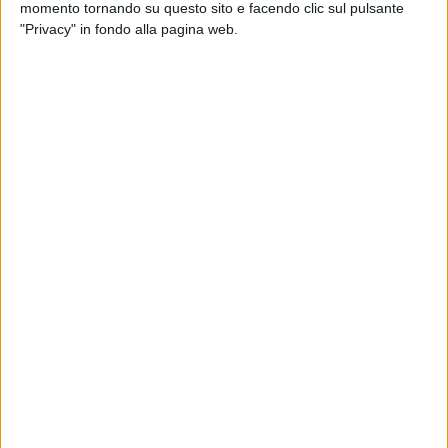
momento tornando su questo sito e facendo clic sul pulsante
dell'obbligo, con un fondo destinato all'acquisto di libri di
"Privacy" in fondo alla pagina web.
testo delle scuole secondarie di primo e secondo grado e
uno per i supporti tecnologici come computer, tablet, lettori di
libri digitali, oppure video ingranditori da tavolo.
Il termine ultimo per la presentazione delle domande è stato
fissato al 15 dicembre, con tutte le informazioni utili
reperibili all'indirizzo internet
http://www.comune.mt.it/buoni-libro-e-dotazioni-digitali.