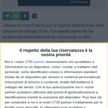
9
«Matera ha vinto il bando per la Capitale Mediterranea della
cultura e del dialogo 2026». Con queste parole ieri l'ex
sindaco Domenico Bennardi ha comunicato un altro
riconoscimento internazionale per Matera. E si prende una
"rivincita" sui consiglieri comunali che con le loro dimissioni
Il rispetto della tua riservatezza è la
hanno provocato la fine anticipata del suo mandato e il
nostra priorità
commissariamento. La sua amministrazione, infatti, ha
Noi e i nostri 1733
partner
memorizziamo e/o accediamo a
partecipato al bando internazionale e Bennardi è stato il
informazioni su un dispositivo, come i cookie, e trattiamo dati
primo a dare la notizia.
personali, come identificatori univoci e informazioni standard
inviate da un dispositivo per annunci e contenuti personalizzati,
misurazione di annunci e contenuti, analisi dell'audience e
L'iniziativa delle Capitali mediterranee della cultura e del
sviluppo dei servizi.
Con la tua autorizzazione noi e i nostri
dialogo 2026 (Mediterranean Capitals of Culture & Dialogue
partner possiamo utilizzare dati precisi di geolocalizzazione e
2026)" è promossa da "Unione per il Mediterraneo" e "Anna
identificazione tramite la scansione del dispositivo. Puoi fare clic
Lindth Foundation". Lanciata dai 43 Stati membri dell'Unione
per consentire a noi e ai nostri 1733 partner il trattamento per le
per il Mediterraneo durante il loro settimo Forum regionale
finalità sopra descritte. In alternativa puoi accedere a