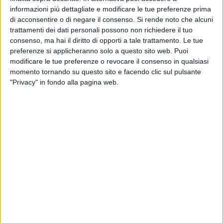
nel novembre 2022, l'iniziativa è stata concepita per
informazioni più dettagliate e modificare le tue preferenze prima
di acconsentire o di negare il consenso.
Si rende noto che alcuni
promuovere la diversità e l'identità condivisa della Regione
trattamenti dei dati personali possono non richiedere il tuo
euromediterranea, contribuendo a una migliore
consenso, ma hai il diritto di opporti a tale trattamento. Le tue
comprensione reciproca dei suoi popoli. Da oggi e fino al
preferenze si applicheranno solo a questo sito web. Puoi
2026, le due città dovranno mettere in luce le loro ricche
modificare le tue preferenze o revocare il consenso in qualsiasi
identità culturali euromediterranee, coinvolgendo le proprie
momento tornando su questo sito e facendo clic sul pulsante
popolazioni in un anno di eventi, culminanti nella "Giornata
"Privacy" in fondo alla pagina web.
del Mediterraneo del 28 novembre".
Il bando premiava criteri basati su proposte progettuali,
dimensione euromediterranea, contenuto e obiettivi della
cooperazione internazionale tra le città mediterranee,
nell'ambito della cultura e del dialogo; sull'impegno della
società civile, governance e gestione, comunicazione,
impatto ambientale e capacità finanziaria. A favore di
Matera e di Tetouan, si è conclusa la fase di valutazione
delle domande da parte del Comitato tecnico, con la
consultazione delle raccomandazioni, la co-presidenza