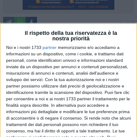
A cura di
MARCO DELLI NOCI
Il rispetto della tua riservatezza è la
nostra priorità
Torna in auge il progetto della rete ferroviaria Matera-
Gravina in Puglia proposto già nel 2005, da Michele Capone,
Noi e i nostri 1733
partner
memorizziamo e/o accediamo a
presidente Confcommercio di Gravina.
informazioni su un dispositivo, come i cookie, e trattiamo dati
personali, come identificatori univoci e informazioni standard
inviate da un dispositivo per annunci e contenuti personalizzati,
Il progetto contempla la prosecuzione della linea ferroviaria
misurazione di annunci e contenuti, analisi dell'audience e
da Matera-La Martella a Gravina, per consentire, attraverso
sviluppo dei servizi.
Con la tua autorizzazione noi e i nostri
la linea delle Ferrovie dello Stato, un collegamento tra la
partner possiamo utilizzare dati precisi di geolocalizzazione e
Città dei Sassi e i comuni posti a nord del territorio, nella
identificazione tramite la scansione del dispositivo. Puoi fare clic
speranza anche di dirottare almeno alcuni treni nazionali su
per consentire a noi e ai nostri 1733 partner il trattamento per le
questa linea. Le aree interessate dovrebbero essere i comuni
finalità sopra descritte. In alternativa puoi accedere a
informazioni più dettagliate e modificare le tue preferenze prima
di Metaponto, Matera, Gravina, Poggiorsini, Spinazzola e
di acconsentire o di negare il consenso.
Si rende noto che alcuni
Canosa di Puglia.
trattamenti dei dati personali possono non richiedere il tuo
consenso, ma hai il diritto di opporti a tale trattamento. Le tue
Adesso è lo stesso Capone che ritorna sul progetto: