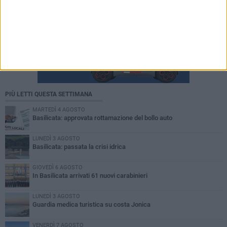
PIÙ LETTI QUESTA SETTIMANA
MARTEDÌ 4 AGOSTO
Basilicata: approvata rottamazione del bollo auto
LUNEDÌ 3 AGOSTO
Basilicata: passata la crisi idrica
GIOVEDÌ 6 AGOSTO
In Basilicata arrivati 61 nuovi carabinieri
LUNEDÌ 3 AGOSTO
Guardia medica turistica su costa Jonica
VENERDÌ 7 AGOSTO