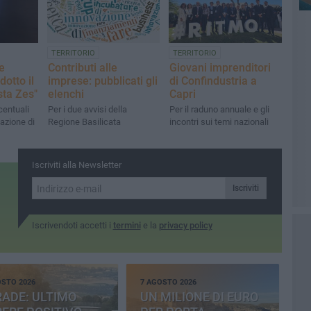
TERRITORIO
TERRITORIO
e
Contributi alle
Giovani imprenditori
dotto il
imprese: pubblicati gli
di Confindustria a
sta Zes"
elenchi
Capri
rcentuali
Per i due avvisi della
Per il raduno annuale e gli
azione di
Regione Basilicata
incontri sui temi nazionali
Iscriviti alla Newsletter
Iscriviti
Iscrivendoti accetti i
termini
e la
privacy policy
OSTO 2026
7 AGOSTO 2026
ADE: ULTIMO
UN MILIONE DI EURO