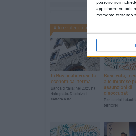
possono non richieder
applicheranno solo a
momento tornando su 
Altri contenuti a tema
In Basilicata crescita
Basilicata, ince
economica "ferma"
alle imprese p
assunzioni di
Banca d'Italia: nel 2025 ha
disoccupati
ristagnato. Decisivo il
settore auto
Per le crisi industri
territorio