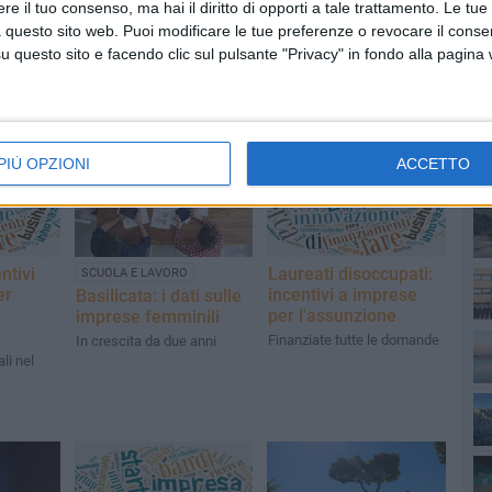
e il tuo consenso, ma hai il diritto di opporti a tale trattamento. Le tue
 questo sito web. Puoi modificare le tue preferenze o revocare il conse
questo sito e facendo clic sul pulsante "Privacy" in fondo alla pagina
PI
PIÙ OPZIONI
ACCETTO
ntivi
Laureati disoccupati:
SCUOLA E LAVORO
er
incentivi a imprese
Basilicata: i dati sulle
per l'assunzione
imprese femminili
Finanziate tutte le domande
In crescita da due anni
ali nel