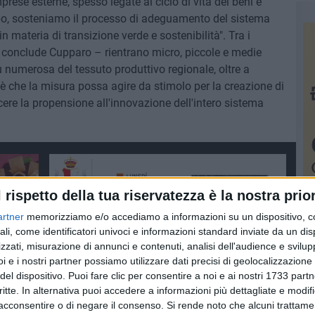
prese esterne, spesso legate al ciclo di vita dei beni e
empo, sosteniamo il processo di adeguamento del sistema
n materia di transizione verde e sostenibilità". Tra i
– conclude Cupparo – rientrano micro, piccole e medie
 numerosa del tessuto produttivo regionale, oltre a
o è che la misura possa agire da stimolo per la creazione di
cere la propensione all'innovazione dell'intero sistema
l rispetto della tua riservatezza è la nostra prior
artner
memorizziamo e/o accediamo a informazioni su un dispositivo, c
ali, come identificatori univoci e informazioni standard inviate da un di
zzati, misurazione di annunci e contenuti, analisi dell'audience e svilupp
i e i nostri partner possiamo utilizzare dati precisi di geolocalizzazione 
del dispositivo. Puoi fare clic per consentire a noi e ai nostri 1733 partn
critte. In alternativa puoi accedere a informazioni più dettagliate e modif
acconsentire o di negare il consenso.
Si rende noto che alcuni trattamen