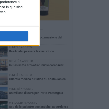
 preferenze si
nso in qualsiasi
 web.
Ù LETTI QUESTA SETTIMANA
MARTEDÌ 4 AGOSTO
Basilicata: approvata rottamazione del
bollo auto
LUNEDÌ 3 AGOSTO
Basilicata: passata la crisi idrica
GIOVEDÌ 6 AGOSTO
In Basilicata arrivati 61 nuovi carabinieri
LUNEDÌ 3 AGOSTO
Guardia medica turistica su costa Jonica
VENERDÌ 7 AGOSTO
Un milione di euro per Porta Postergola
MERCOLEDÌ 5 AGOSTO
Uso delle palestre scolastiche, accordo tra