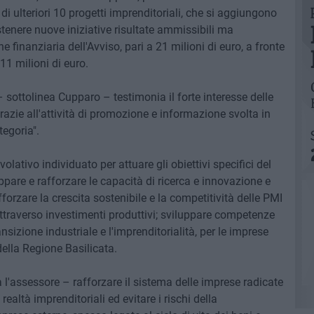
i ulteriori 10 progetti imprenditoriali, che si aggiungono
ostenere nuove iniziative risultate ammissibili ma
e finanziaria dell'Avviso, pari a 21 milioni di euro, a fronte
11 milioni di euro.
– sottolinea Cupparo – testimonia il forte interesse delle
azie all'attività di promozione e informazione svolta in
tegoria".
ativo individuato per attuare gli obiettivi specifici del
pare e rafforzare le capacità di ricerca e innovazione e
forzare la crescita sostenibile e la competitività delle PMI
attraverso investimenti produttivi; sviluppare competenze
ansizione industriale e l'imprenditorialità, per le imprese
della Regione Basilicata.
l'assessore – rafforzare il sistema delle imprese radicate
 realtà imprenditoriali ed evitare i rischi della