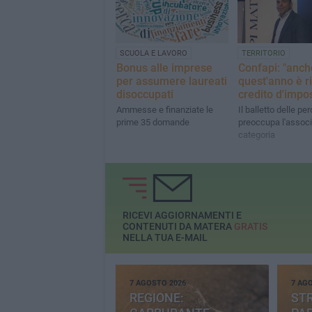
SCUOLA E LAVORO
TERRITORIO
Bonus alle imprese
Confapi: "anch
per assumere laureati
quest'anno è ri
disoccupati
credito d'impo
Ammesse e finanziate le
Il balletto delle pe
prime 35 domande
preoccupa l'associ
categoria
RICEVI AGGIORNAMENTI E
CONTENUTI DA MATERA
GRATIS
NELLA TUA E-MAIL
7 AGOSTO 2026
7 AG
REGIONE:
STR