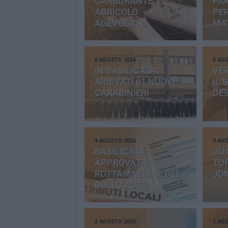
CARBURANTE
PAR
AGRICOLO
PER
AGEVOLATO
MA
6 AGOSTO 2026
5 AG
IN BASILICATA
VE
ARRIVATI 61 NUOVI
IL 
CARABINIERI
DE
4 AGOSTO 2026
3 AG
BASILICATA:
GU
APPROVATA
TUR
ROTTAMAZIONE DEL
JO
BOLLO AUTO
2 AGOSTO 2026
1 AG