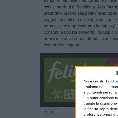
temporaneità delle unità produttive di im
servizi prodotti in Basilicata. Al cont
produttivo lucano alle politiche europee i
soggetti beneficiari delle agevolazioni 
imprese, che rappresentano la platea più
consorzi e società consortili. "L'auspici
nuove iniziative imprenditoriali e accres
economico regionale".
I
Noi e i nostri 1733
p
trattiamo dati person
e contenuti personali
tua autorizzazione no
tramite la scansione 
le finalità sopra des
IMPRESE
preferenze prima di 