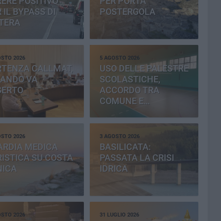
ERE POSITIVO
PER PORTA
 IL BYPASS DI
POSTERGOLA
TERA
OSTO 2026
5 AGOSTO 2026
RTENZA CALLMAT,
USO DELLE PALESTRE
BANDO VA
SCOLASTICHE,
SERTO
ACCORDO TRA
COMUNE E
PROVINCIA
OSTO 2026
3 AGOSTO 2026
ARDIA MEDICA
BASILICATA:
ISTICA SU COSTA
PASSATA LA CRISI
NICA
IDRICA
OSTO 2026
31 LUGLIO 2026