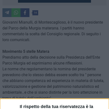
14
Giovanni Mianulli, di Montescaglioso, è il nuovo presidente
del Parco della Murgia materana. I partiti hanno
commentato la scelta del Consiglio regionale. Di seguito i
loro comunicati.
Movimento 5 stelle Matera
Prendiamo atto della decisione sulla Presidenza dell'Ente
Parco Murgia ed esprimiamo alcune riflessioni.
Le norme che regolamentano la nomina del presidente
prevedono che lo stesso debba essere scelto tra " persone
che abbiano competenza ed esperienza in materia di tutela,
valorizzazione e gestione del patrimonio naturalistico ed
ambientale…e che si siano distinte per la loro attenzione in
tema di tutela dell'ambiente".
Analizzando il curriculum del neo Presidente, a cui vanno i
Il rispetto della tua riservatezza è la