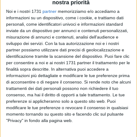
nostri auguri, esprimiamo qualche dubbio sull'opportunità di
nostra priorità
questa nomina, considerato che proprio in questo periodo il
Noi e i nostri 1731
partner
memorizziamo e/o accediamo a
ruolo del Parco è fondamentale e delicato per una serie di
informazioni su un dispositivo, come i cookie, e trattiamo dati
decisioni e azioni da intraprendere per il futuro.
personali, come identificatori univoci e informazioni standard
Ci saremmo aspettati pertanto una nomina di altissimo
inviate da un dispositivo per annunci e contenuti personalizzati,
misurazione di annunci e contenuti, analisi dell'audience e
profilo ed esperienza, che a nostro parere deve essere in
sviluppo dei servizi.
Con la tua autorizzazione noi e i nostri
grado di saper gestire i rapporti e le relazioni con gli enti
partner possiamo utilizzare dati precisi di geolocalizzazione e
pubblici e i soggetti interessati.
identificazione tramite la scansione del dispositivo. Puoi fare clic
Senza voler sminuire il neo Presidente, tra i candidati c'erano
per consentire a noi e ai nostri 1731 partner il trattamento per le
delle figure che, analizzando i curricula, sarebbero state più
finalità sopra descritte. In alternativa puoi accedere a
indicate e idonee al ruolo.
informazioni più dettagliate e modificare le tue preferenze prima
Probabilmente l'ormai vicina campagna elettorale per le
di acconsentire o di negare il consenso.
Si rende noto che alcuni
trattamenti dei dati personali possono non richiedere il tuo
prossime regionali ha influito sulla scelta, tentando di
consenso, ma hai il diritto di opporti a tale trattamento. Le tue
mantenere gli equilibri nella maggioranza Bardi ma, sempre
preferenze si applicheranno solo a questo sito web. Puoi
a nostro parere, creando un grosso imbarazzo nell'opinione
modificare le tue preferenze o revocare il consenso in qualsiasi
pubblica e allo stesso tempo tanta preoccupazione per il
momento tornando su questo sito e facendo clic sul pulsante
futuro del Parco.
"Privacy" in fondo alla pagina web.
Partito Democratico Matera