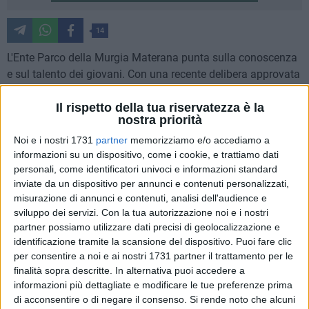
14
L'Ente Parco della Murgia Materana punta sulla conoscenza
e sul talento dei giovani. Con una recente delibera approvata
dal Consiglio direttivo, l'Ente ha istituito un Archivio delle tesi
Il rispetto della tua riservatezza è la
di laurea dedicate al territorio del Parco e una borsa di studio
nostra priorità
annuale per premiare la migliore ricerca universitaria sui
temi legati all'area protetta e al suo patrimonio naturale,
Noi e i nostri 1731
partner
memorizziamo e/o accediamo a
informazioni su un dispositivo, come i cookie, e trattiamo dati
storico e culturale.
personali, come identificatori univoci e informazioni standard
inviate da un dispositivo per annunci e contenuti personalizzati,
L'iniziativa mira a raccogliere, conservare e rendere
misurazione di annunci e contenuti, analisi dell'audience e
accessibili – sia in formato digitale che in forma cartacea
sviluppo dei servizi.
Con la tua autorizzazione noi e i nostri
presso la sede – le tesi che affrontano aspetti riguardanti il
partner possiamo utilizzare dati precisi di geolocalizzazione e
patrimonio naturale, antropologico, culturale ed
identificazione tramite la scansione del dispositivo. Puoi fare clic
enogastronomico della Murgia Materana e dei territori
per consentire a noi e ai nostri 1731 partner il trattamento per le
finalità sopra descritte. In alternativa puoi accedere a
limitrofi. L'obiettivo è anche quello di incentivare la
informazioni più dettagliate e modificare le tue preferenze prima
produzione di studi universitari dedicati alla Murgia
di acconsentire o di negare il consenso.
Si rende noto che alcuni
Materana, stimolando giovani ricercatori a focalizzarsi sul