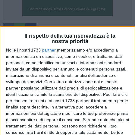
A cura di
MARCO DELLI NOCI
Il rispetto della tua riservatezza è la
nostra priorità
Dopo il nuovo accordo tra le regioni Puglia e Basilicata e il
Noi e i nostri 1733
partner
memorizziamo e/o accediamo a
ministero dello sviluppo economico sul rilancio della
informazioni su un dispositivo, come i cookie, e trattiamo dati
Natuzzi, si prospettano nuove opportunità per l'azienda. Ma
personali, come identificatori univoci e informazioni standard
non sul fronte occupazionale, settore che soffre
inviate da un dispositivo per annunci e contenuti personalizzati,
perennemente e su cui bisogna intervenire urgentemente. Di
misurazione di annunci e contenuti, analisi dell'audience e
fatti l'altra faccia dell'attività aziendale parla di 425
sviluppo dei servizi.
Con la tua autorizzazione noi e i nostri
partner possiamo utilizzare dati precisi di geolocalizzazione e
lavoratori, del distretto di Ginosa, che sono a rischio esubero
identificazione tramite la scansione del dispositivo. Puoi fare clic
e per ora senza speranza di ricollocazione.
per consentire a noi e ai nostri 1733 partner il trattamento per le
finalità sopra descritte. In alternativa puoi accedere a
A lanciare l'allarme è il segretario provinciale della Feneal-Uil,
informazioni più dettagliate e modificare le tue preferenze prima
Domenico Paolicelli: "I facili entusiasmi, che si evincono
di acconsentire o di negare il consenso.
Si rende noto che alcuni
dalle dichiarazioni delle istituzioni a mezzo stampa sul
trattamenti dei dati personali possono non richiedere il tuo
nuovo accordo, purtroppo non riguardano i circa 400
consenso, ma hai il diritto di opporti a tale trattamento. Le tue