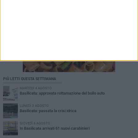
PIÙ LETTI QUESTA SETTIMANA
MARTEDÌ 4 AGOSTO
Basilicata: approvata rottamazione del bollo auto
LUNEDÌ 3 AGOSTO
Basilicata: passata la crisi idrica
GIOVEDÌ 6 AGOSTO
In Basilicata arrivati 61 nuovi carabinieri