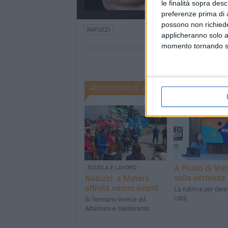
le finalità sopra des
preferenze prima di 
possono non richieder
NATUZZI
applicheranno solo a
momento tornando su 
Altri contenuti a tema
A Punto di Vis
SCUOLA E LAVORO
sulla vertenza
Natuzzi: a Matera
attività vanno avanti
La rubrica per dare
città
Si fermano invece ad
Altamura e Santeramo