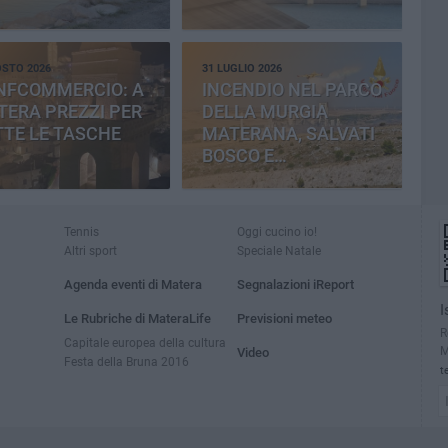
OSTO 2026
31 LUGLIO 2026
NFCOMMERCIO: A
INCENDIO NEL PARCO
ERA PREZZI PER
DELLA MURGIA
TE LE TASCHE
MATERANA, SALVATI
BOSCO E
CEMENTERIA
Tennis
Oggi cucino io!
Altri sport
Speciale Natale
Agenda eventi di Matera
Segnalazioni iReport
I
Le Rubriche di MateraLife
Previsioni meteo
R
Capitale europea della cultura
M
Video
Festa della Bruna 2016
t