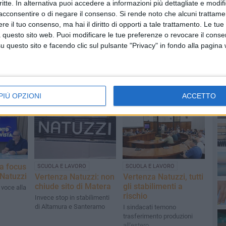
critte. In alternativa puoi accedere a informazioni più dettagliate e modif
acconsentire o di negare il consenso.
Si rende noto che alcuni trattamen
e il tuo consenso, ma hai il diritto di opporti a tale trattamento. Le tue
 questo sito web. Puoi modificare le tue preferenze o revocare il conse
questo sito e facendo clic sul pulsante "Privacy" in fondo alla pagina
PI
PIÙ OPZIONI
ACCETTO
ta focus
SCUOLA E LAVORO
SCUOLA E LAVORO
 Natuzzi
Vertenza Natuzzi: non
Vertenza Natuzzi, tutti
chiude sito di Matera
gli stabilimenti a
 voce alla
rischio
Invece stop in stabilimenti
di Altamura e Santeramo
I sindacati temono
trasferimento produzioni
all'estero