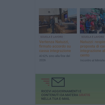
SCUOLA E LAVORO
SCUOLA E LAVORO
Vertenza Natuzzi,
Natuzzi: respi
firmato accordo su
proposta di ca
cassa integrazione
integrazione al
cento
Al 62% sino alla fine del
2026
Incontro al Ministe
RICEVI AGGIORNAMENTI E
CONTENUTI DA MATERA
GRATIS
NELLA TUA E-MAIL