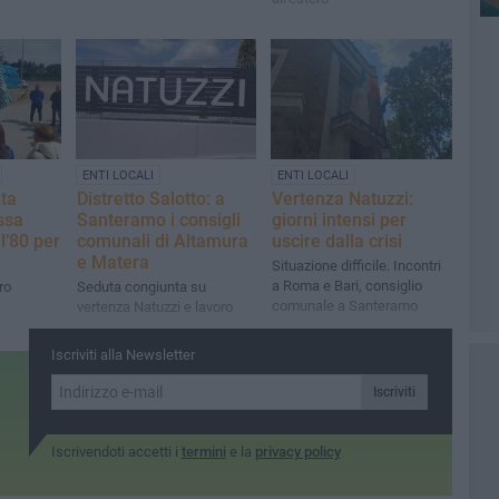
ENTI LOCALI
ENTI LOCALI
nta
Distretto Salotto: a
Vertenza Natuzzi:
ssa
Santeramo i consigli
giorni intensi per
l’80 per
comunali di Altamura
uscire dalla crisi
e Matera
Situazione difficile. Incontri
a Roma e Bari, consiglio
ro
Seduta congiunta su
comunale a Santeramo
vertenza Natuzzi e lavoro
Iscriviti alla Newsletter
Iscriviti
Iscrivendoti accetti i
termini
e la
privacy policy