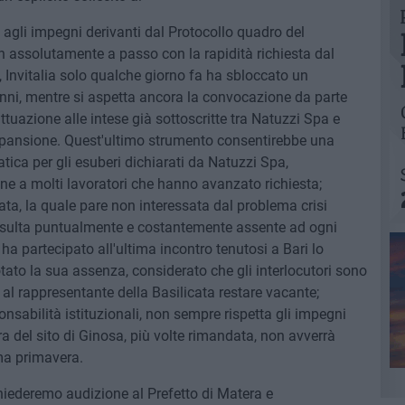
 agli impegni derivanti dal Protocollo quadro del
 assolutamente a passo con la rapidità richiesta dal
, Invitalia solo qualche giorno fa ha sbloccato un
nni, mentre si aspetta ancora la convocazione da parte
ttuazione alle intese già sottoscritte tra Natuzzi Spa e
Espansione. Quest'ultimo strumento consentirebbe una
ca per gli esuberi dichiarati da Natuzzi Spa,
e a molti lavoratori che hanno avanzato richiesta;
ta, la quale pare non interessata dal problema crisi
risulta puntualmente e costantemente assente ad ogni
 ha partecipato all'ultima incontro tenutosi a Bari lo
ato la sua assenza, considerato che gli interlocutori sono
a al rappresentante della Basilicata restare vacante;
onsabilità istituzionali, non sempre rispetta gli impegni
ura del sito di Ginosa, più volte rimandata, non avverrà
ma primavera.
hiederemo audizione al Prefetto di Matera e