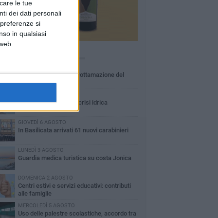
icare le tue
ti dei dati personali
 preferenze si
nso in qualsiasi
 web.
Ù LETTI QUESTA SETTIMANA
MARTEDÌ 4 AGOSTO
Basilicata: approvata rottamazione del
bollo auto
LUNEDÌ 3 AGOSTO
Basilicata: passata la crisi idrica
GIOVEDÌ 6 AGOSTO
In Basilicata arrivati 61 nuovi carabinieri
LUNEDÌ 3 AGOSTO
Guardia medica turistica su costa Jonica
DOMENICA 2 AGOSTO
Centri estivi e servizi educativi: contributi
alle famiglie
MERCOLEDÌ 5 AGOSTO
Uso delle palestre scolastiche, accordo tra