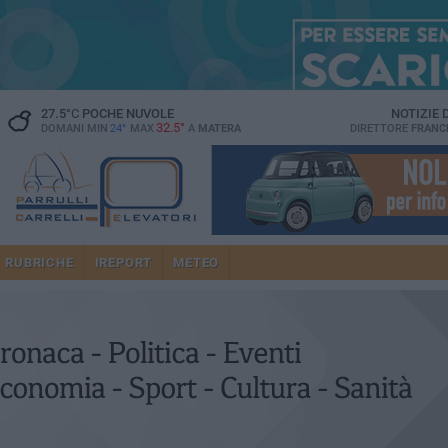
27.5
°C
POCHE NUVOLE
NOTIZIE
32.5°
DOMANI MIN
24°
MAX
A
MATERA
DIRETTORE
FRANC
RUBRICHE
IREPORT
METEO