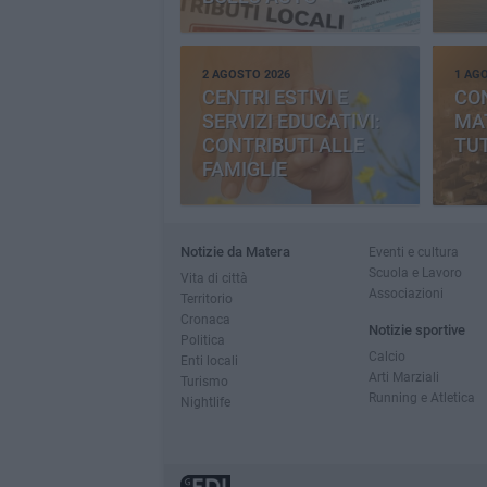
2 AGOSTO 2026
1 AG
CENTRI ESTIVI E
CO
SERVIZI EDUCATIVI:
MAT
CONTRIBUTI ALLE
TUT
FAMIGLIE
Notizie da Matera
Eventi e cultura
Scuola e Lavoro
Vita di città
Associazioni
Territorio
Cronaca
Notizie sportive
Politica
Calcio
Enti locali
Arti Marziali
Turismo
Running e Atletica
Nightlife