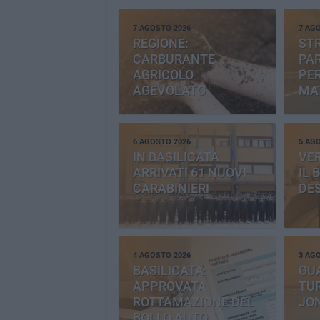
7 AGOSTO 2026
7 AG
REGIONE:
STR
CARBURANTE
PAR
AGRICOLO
PER
AGEVOLATO
MA
6 AGOSTO 2026
5 AG
IN BASILICATA
VE
ARRIVATI 61 NUOVI
IL 
CARABINIERI
DE
4 AGOSTO 2026
3 AG
BASILICATA:
GU
APPROVATA
TUR
ROTTAMAZIONE DEL
JO
BOLLO AUTO