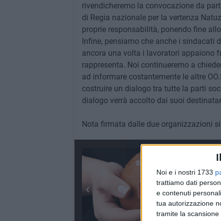
rivendicheremo la convocazione da parte
di Regia nazionale per la vertenza Natu
proprie responsabilità, ponendo fine allo 
Infine, pensiamo che anche i sindacati 
ancora una volta i lavoratori appaiono f
rappresenta. Noi continueremo a chieder
ad informare costantemente le altre OO.SS
costruire un dialogo tra tutte la parti s
dialogo verrà accolto dai suoi destinatar
Nota firmata dalle due organizzazioni s
I
Noi e i nostri 1733
p
trattiamo dati person
e contenuti personali
tua autorizzazione no
tramite la scansione 