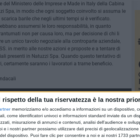
 del Ministero delle Imprese e Made in Italy della Cabina
zzi Spa, in modo che ogni soggetto coinvolto si assuma le
scarica barile che negli ultimi tempi si è verificato.
debbano assumersi le loro responsabilità, in quanto
rantumati non per causa loro, ma per decisione di chi li
e un unico tavolo negoziale alla controparte aziendale,
. in merito alle nostre azioni e proposte e a tentare di
ociali presenti in Natuzzi Spa. Quando questo tentativo di
i, certamente saranno i lavoratori a trarne beneficio.
indacali
l rispetto della tua riservatezza è la nostra prior
artner
memorizziamo e/o accediamo a informazioni su un dispositivo, c
ali, come identificatori univoci e informazioni standard inviate da un di
zzati, misurazione di annunci e contenuti, analisi dell'audience e svilupp
i e i nostri partner possiamo utilizzare dati precisi di geolocalizzazione 
del dispositivo. Puoi fare clic per consentire a noi e ai nostri 1733 partn