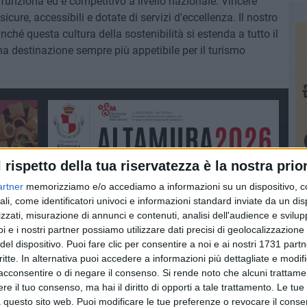
, funziona ed è competitivo a livello nazionale. Vincere
icure, accessibili e dotate di servizi d'eccellenza. Il nostro
nché questa cultura della sostenibilità si estenda a tutto il
na destinazione sempre più appetibile per il turismo
l rispetto della tua riservatezza è la nostra prior
artner
memorizziamo e/o accediamo a informazioni su un dispositivo, c
ali, come identificatori univoci e informazioni standard inviate da un di
zzati, misurazione di annunci e contenuti, analisi dell'audience e svilupp
i e i nostri partner possiamo utilizzare dati precisi di geolocalizzazione 
del dispositivo. Puoi fare clic per consentire a noi e ai nostri 1731 partn
critte. In alternativa puoi accedere a informazioni più dettagliate e modif
acconsentire o di negare il consenso.
Si rende noto che alcuni trattamen
e il tuo consenso, ma hai il diritto di opporti a tale trattamento. Le tue
 questo sito web. Puoi modificare le tue preferenze o revocare il conse