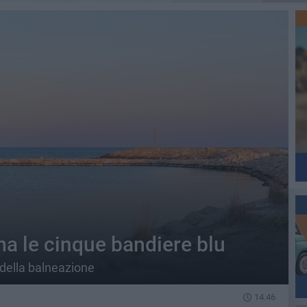
ma le cinque bandiere blu
tà della balneazione
14.46