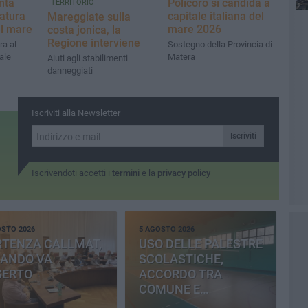
nta
Policoro si candida a
TERRITORIO
atura
capitale italiana del
Mareggiate sulla
el mare
mare 2026
costa jonica, la
Regione interviene
ra al
Sostegno della Provincia di
ale
Matera
Aiuti agli stabilimenti
danneggiati
Iscriviti alla Newsletter
Iscriviti
Iscrivendoti accetti i
termini
e la
privacy policy
OSTO 2026
5 AGOSTO 2026
RTENZA CALLMAT,
USO DELLE PALESTRE
BANDO VA
SCOLASTICHE,
SERTO
ACCORDO TRA
COMUNE E
PROVINCIA