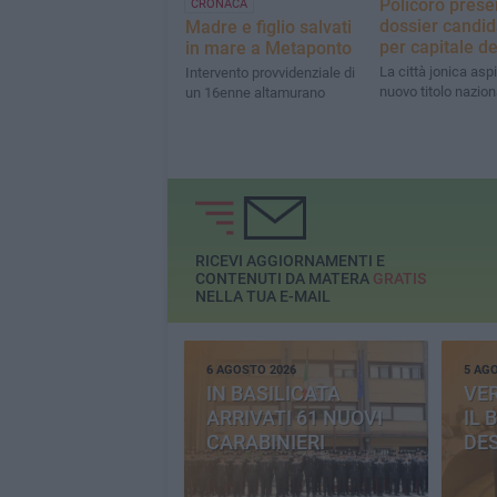
Policoro prese
CRONACA
dossier candid
Madre e figlio salvati
per capitale d
in mare a Metaponto
La città jonica aspi
Intervento provvidenziale di
nuovo titolo nazion
un 16enne altamurano
RICEVI AGGIORNAMENTI E
CONTENUTI DA MATERA
GRATIS
NELLA TUA E-MAIL
6 AGOSTO 2026
5 AG
IN BASILICATA
VE
ARRIVATI 61 NUOVI
IL 
CARABINIERI
DE