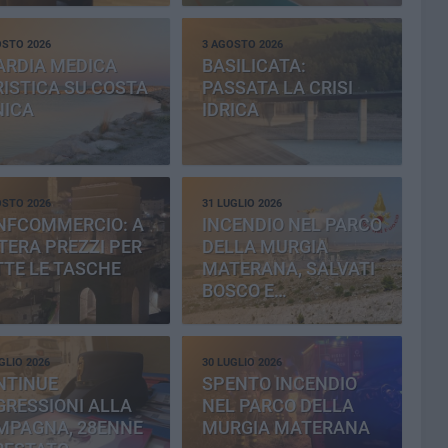
OSTO 2026
3 AGOSTO 2026
ARDIA MEDICA
BASILICATA:
ISTICA SU COSTA
PASSATA LA CRISI
NICA
IDRICA
OSTO 2026
31 LUGLIO 2026
NFCOMMERCIO: A
INCENDIO NEL PARCO
ERA PREZZI PER
DELLA MURGIA
TE LE TASCHE
MATERANA, SALVATI
BOSCO E
CEMENTERIA
GLIO 2026
30 LUGLIO 2026
NTINUE
SPENTO INCENDIO
RESSIONI ALLA
NEL PARCO DELLA
MPAGNA, 28ENNE
MURGIA MATERANA