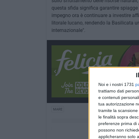
sullo sfruttamento delle risorse naturali
questa sfida significa garantire spiagge s
impegno ora è continuare a investire affi
litorale lucano, rendendo la Basilicata u
internazionale".
I
Noi e i nostri 1731
p
trattiamo dati person
e contenuti personali
tua autorizzazione no
MARE
tramite la scansione 
le finalità sopra des
preferenze prima di 
possono non richieder
applicheranno solo a