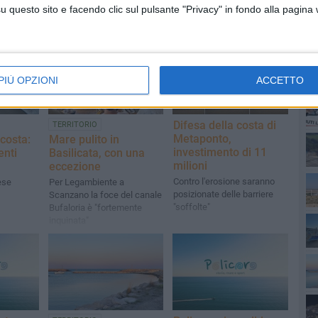
questo sito e facendo clic sul pulsante "Privacy" in fondo alla pagina
PI
PIÙ OPZIONI
ACCETTO
Difesa della costa di
TERRITORIO
Metaponto,
 costa:
Mare pulito in
investimento di 11
enti
Basilicata, con una
milioni
eccezione
Contro l'erosione saranno
ese
Per Legambiente a
posizionate delle barriere
Scanzano la foce del canale
"soffolte"
Bufaloria è "fortemente
inquinata"