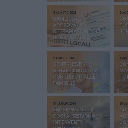
4 AGOSTO 2026
3 AG
BASILICATA:
GU
APPROVATA
TUR
ROTTAMAZIONE DEL
JO
BOLLO AUTO
2 AGOSTO 2026
1 AG
CENTRI ESTIVI E
CO
SERVIZI EDUCATIVI:
MAT
CONTRIBUTI ALLE
TUT
FAMIGLIE
31 LUGLIO 2026
30 LU
EROSIONE DELLA
CO
COSTA: SERVONO
AGG
INTERVENTI
CO