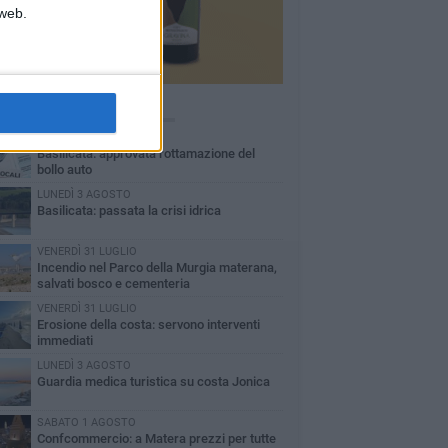
 web.
Ù LETTI QUESTA SETTIMANA
MARTEDÌ 4 AGOSTO
Basilicata: approvata rottamazione del
bollo auto
LUNEDÌ 3 AGOSTO
Basilicata: passata la crisi idrica
VENERDÌ 31 LUGLIO
Incendio nel Parco della Murgia materana,
salvati bosco e cementeria
VENERDÌ 31 LUGLIO
Erosione della costa: servono interventi
immediati
LUNEDÌ 3 AGOSTO
Guardia medica turistica su costa Jonica
SABATO 1 AGOSTO
Confcommercio: a Matera prezzi per tutte