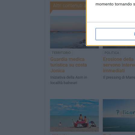
momento tornando su 
Altri contenuti a tema
TERRITORIO
POLITICA
Guardia medica
Erosione della
turistica su costa
servono interv
Jonica
immediati
Iniziativa della Asm in
Il pressing di Marr
località balneari