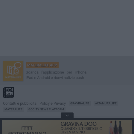
MATERALIFE APP
Scarica l'applicazione per iPhone,
iPad e Android e ricevi notizie push
Contatti e pubblicità
Policy e Privacy
GRAVINALIFE
ALTAMURALIFE
MATERALIFE
GOCITY NEWS PLATFORM
Notizie da
Matera
Direttore
Francesco Dipalo
© 2001-2026 Edilife. Tutti i diritti riservati. Nessuna parte di questo sito può
essere riprodotta senza il permesso scritto dell'editore. Tecnologia: GoCity