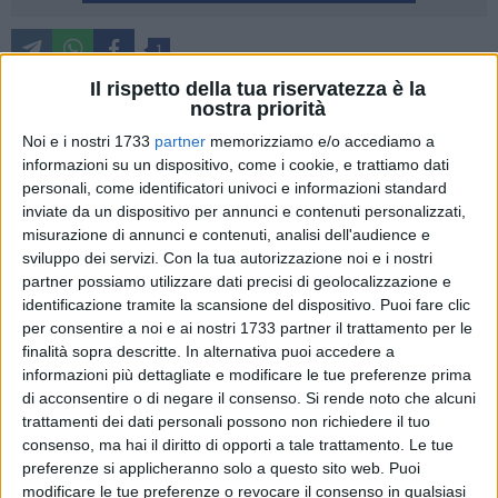
1
Il rispetto della tua riservatezza è la
Un'opportunità di crescita per l'intera area metapontina. È
nostra priorità
questa, in estrema sintesi, la motivazione principale che ha
Noi e i nostri 1733
partner
memorizziamo e/o accediamo a
portato la Provincia di Matera a formalizzare il proprio
informazioni su un dispositivo, come i cookie, e trattiamo dati
sostegno alla candidatura del Comune di Policoro al titolo di
personali, come identificatori univoci e informazioni standard
"Capitale Italiana del Mare 2026" istituito dal Governo
inviate da un dispositivo per annunci e contenuti personalizzati,
(Ministero della protezione civile e delle politiche per il mare).
misurazione di annunci e contenuti, analisi dell'audience e
sviluppo dei servizi.
Con la tua autorizzazione noi e i nostri
Lo ha annunciato il Presidente, Francesco Mancini, che
partner possiamo utilizzare dati precisi di geolocalizzazione e
spiegando le ragioni di questa scelta ha sottolineato il valore
identificazione tramite la scansione del dispositivo. Puoi fare clic
per consentire a noi e ai nostri 1733 partner il trattamento per le
strategico del progetto: "Policoro è uno dei poli più vitali,
finalità sopra descritte. In alternativa puoi accedere a
dinamici e identitari della nostra costa. La sua candidatura
informazioni più dettagliate e modificare le tue preferenze prima
non è solo un atto simbolico, ma un progetto concreto che
di acconsentire o di negare il consenso.
Si rende noto che alcuni
rappresenta l'occasione per valorizzare la cultura del mare,
trattamenti dei dati personali possono non richiedere il tuo
la biodiversità e l'economia blu, temi oggi centrali per uno
consenso, ma hai il diritto di opporti a tale trattamento. Le tue
sviluppo sostenibile, moderno e orientato al futuro del
preferenze si applicheranno solo a questo sito web. Puoi
territorio. Come Provincia abbiamo non solo il dovere, ma
modificare le tue preferenze o revocare il consenso in qualsiasi