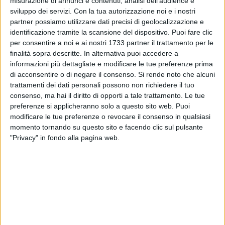
misurazione di annunci e contenuti, analisi dell'audience e
dagli eventi calamitosi. Nel frattempo, le amministrazioni
sviluppo dei servizi.
Con la tua autorizzazione noi e i nostri
provinciali potranno adoperarsi per accelerare le procedure
partner possiamo utilizzare dati precisi di geolocalizzazione e
identificazione tramite la scansione del dispositivo. Puoi fare clic
operative ed eseguire i lavori, nelle more della formale
per consentire a noi e ai nostri 1733 partner il trattamento per le
individuazione delle Province quali soggetti attuatori da
finalità sopra descritte. In alternativa puoi accedere a
parte del Commissario delegato.
informazioni più dettagliate e modificare le tue preferenze prima
di acconsentire o di negare il consenso.
Si rende noto che alcuni
"Parliamo di interventi indispensabili – sottolinea il
trattamenti dei dati personali possono non richiedere il tuo
presidente della Regione Basilicata e commissario delegato,
consenso, ma hai il diritto di opporti a tale trattamento. Le tue
Vito Bardi – per garantire la sicurezza della circolazione e il
preferenze si applicheranno solo a questo sito web. Puoi
modificare le tue preferenze o revocare il consenso in qualsiasi
ripristino della normale viabilità in territori che hanno subito
momento tornando su questo sito e facendo clic sul pulsante
pesanti conseguenze a causa del maltempo. In diversi
"Privacy" in fondo alla pagina web.
comuni la chiusura o il danneggiamento delle strade
provinciali ha prodotto gravi ripercussioni sul trasporto
pubblico locale e sui collegamenti intercomunali. Era quindi
necessario mettere immediatamente le Province nelle
condizioni di predisporre tutti gli atti utili ad accelerare
l'avvio dei lavori".