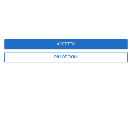
ACCETTO
Altri contenuti a tema
PIÙ OPZIONI
Sistemazioni stradali: fondi
CRONACA
per la Matera-Santeramo e
Basilicata: completato il
altre provinciali
piano di interventi urgenti
dopo alluvioni
Stanziati 24 milioni di euro per 23
cantieri
Trasmesso alla Protezione civile