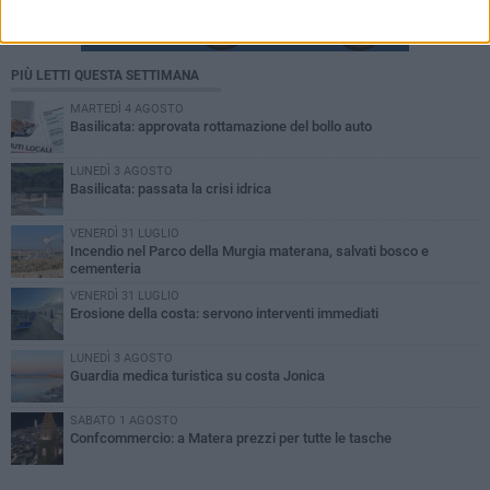
PIÙ LETTI QUESTA SETTIMANA
MARTEDÌ 4 AGOSTO
Basilicata: approvata rottamazione del bollo auto
LUNEDÌ 3 AGOSTO
Basilicata: passata la crisi idrica
VENERDÌ 31 LUGLIO
Incendio nel Parco della Murgia materana, salvati bosco e
cementeria
VENERDÌ 31 LUGLIO
Erosione della costa: servono interventi immediati
LUNEDÌ 3 AGOSTO
Guardia medica turistica su costa Jonica
SABATO 1 AGOSTO
Confcommercio: a Matera prezzi per tutte le tasche