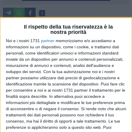
2
Sono stati eseguiti i primi due interventi chirurgici con la
Il rispetto della tua riservatezza è la
nuova piattaforma robotica HUGO, recentemente acquisita
nostra priorità
dall'Azienda sanitaria provinciale di Matera (Asm). Entrambi
Noi e i nostri 1731
partner
memorizziamo e/o accediamo a
gli interventi riguardano tumori alla prostata per due
informazioni su un dispositivo, come i cookie, e trattiamo dati
pazienti, uno proveniente dalla provincia di Bari e l'altro dalla
personali, come identificatori univoci e informazioni standard
inviate da un dispositivo per annunci e contenuti personalizzati,
provincia di Matera, rispettivamente di 62 e 69 anni. A
misurazione di annunci e contenuti, analisi dell'audience e
distanza di 24 ore dall'operazione si sono alzati dal letto e
sviluppo dei servizi.
Con la tua autorizzazione noi e i nostri
hanno ripreso ad alimentarsi. Nella seconda giornata post-
partner possiamo utilizzare dati precisi di geolocalizzazione e
operatoria sono stati dimessi.
identificazione tramite la scansione del dispositivo. Puoi fare clic
per consentire a noi e ai nostri 1731 partner il trattamento per le
Questo risultato dimostra come la tecnologia messa al
finalità sopra descritte. In alternativa puoi accedere a
servizio dei pazienti consenta di affrontare con maggiore
informazioni più dettagliate e modificare le tue preferenze prima
di acconsentire o di negare il consenso.
Si rende noto che alcuni
sicurezza interventi che fino a pochi anni fa comportavano
trattamenti dei dati personali possono non richiedere il tuo
importanti perdite di sangue e tempi di degenza
consenso, ma hai il diritto di opporti a tale trattamento. Le tue
decisamente più lunghi.
preferenze si applicheranno solo a questo sito web. Puoi