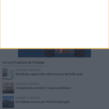
PIÙ LETTI QUESTA SETTIMANA
MARTEDÌ 4 AGOSTO
Basilicata: approvata rottamazione del bollo auto
GIOVEDÌ 6 AGOSTO
In Basilicata arrivati 61 nuovi carabinieri
VENERDÌ 7 AGOSTO
Un milione di euro per Porta Postergola