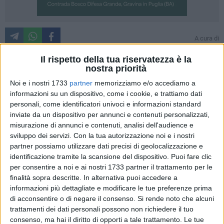
A cura di
MARCO DELLI NOCI
Il rispetto della tua riservatezza è la
Idee vincenti e giovani per la creazione di nuove imprese
nostra priorità
nell'area murgiana di Matera, Altamura, Gravina e
Noi e i nostri 1733
partner
memorizziamo e/o accediamo a
Santeramo.
informazioni su un dispositivo, come i cookie, e trattiamo dati
personali, come identificatori univoci e informazioni standard
Dopo il B2B in estate organizzato a Matera per la creazione
inviate da un dispositivo per annunci e contenuti personalizzati,
di reti d'impresa tra Puglia e Basilicata, l'associazione
misurazione di annunci e contenuti, analisi dell'audience e
"Manifattura delle Idee" ha indetto un bando riguardo un
sviluppo dei servizi.
Con la tua autorizzazione noi e i nostri
partner possiamo utilizzare dati precisi di geolocalizzazione e
concorso di idee imprenditoriali nel quale i vincitori
identificazione tramite la scansione del dispositivo. Puoi fare clic
riceveranno premi in danaro finalizzati alla creazione di
per consentire a noi e ai nostri 1733 partner il trattamento per le
nuove imprese.
finalità sopra descritte. In alternativa puoi accedere a
informazioni più dettagliate e modificare le tue preferenze prima
Manifattura delle idee è un'associazione di promozione
di acconsentire o di negare il consenso.
Si rende noto che alcuni
sociale che opera nel promuovere e sostenere la nascita di
trattamenti dei dati personali possono non richiedere il tuo
nuove imprese, ma anche per stimolare e diffondere la
consenso, ma hai il diritto di opporti a tale trattamento. Le tue