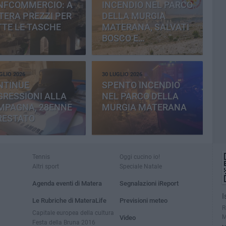
NFCOMMERCIO: A
INCENDIO NEL PARCO
ERA PREZZI PER
DELLA MURGIA
TE LE TASCHE
MATERANA, SALVATI
BOSCO E
CEMENTERIA
GLIO 2026
30 LUGLIO 2026
NTINUE
SPENTO INCENDIO
RESSIONI ALLA
NEL PARCO DELLA
MPAGNA, 28ENNE
MURGIA MATERANA
RESTATO
Tennis
Oggi cucino io!
Altri sport
Speciale Natale
Agenda eventi di Matera
Segnalazioni iReport
I
Le Rubriche di MateraLife
Previsioni meteo
R
Capitale europea della cultura
M
Video
Festa della Bruna 2016