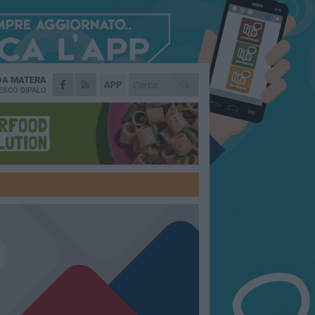
 DA
MATERA
APP
ESCO DIPALO