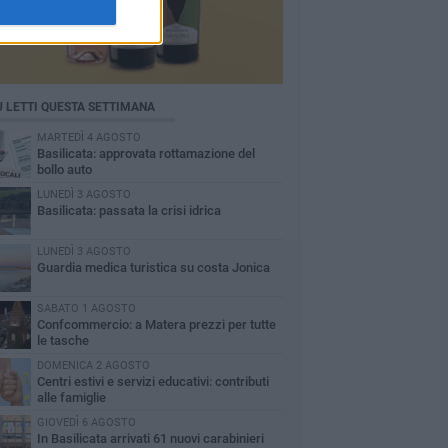
Ù LETTI QUESTA SETTIMANA
MARTEDÌ 4 AGOSTO
Basilicata: approvata rottamazione del
bollo auto
LUNEDÌ 3 AGOSTO
Basilicata: passata la crisi idrica
LUNEDÌ 3 AGOSTO
Guardia medica turistica su costa Jonica
SABATO 1 AGOSTO
Confcommercio: a Matera prezzi per tutte
le tasche
DOMENICA 2 AGOSTO
Centri estivi e servizi educativi: contributi
alle famiglie
GIOVEDÌ 6 AGOSTO
In Basilicata arrivati 61 nuovi carabinieri