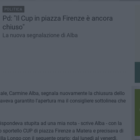
POLITICA
Pd: "Il Cup in piazza Firenze è ancora
chiuso"
La nuova segnalazione di Alba
nale, Carmine Alba, segnala nuovamente la chiusura dello
aveva garantito l'apertura ma il consigliere sottolinea che
rispondeva stupita ad una mia nota - scrive Alba - con la
o sportello CUP di piazza Firenze a Matera e precisava di
illa Longo con il seguente orario: dal lunedì al venerdì,