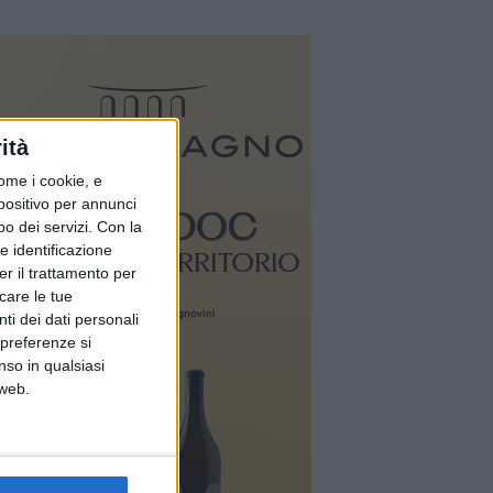
ità
ome i cookie, e
spositivo per annunci
o dei servizi.
Con la
e identificazione
er il trattamento per
icare le tue
ti dei dati personali
 preferenze si
nso in qualsiasi
 web.