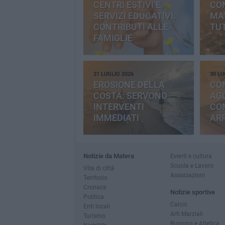
CENTRI ESTIVI E
CO
SERVIZI EDUCATIVI:
MAT
CONTRIBUTI ALLE
TUT
FAMIGLIE
31 LUGLIO 2026
30 LU
EROSIONE DELLA
CO
COSTA: SERVONO
AGG
INTERVENTI
CO
IMMEDIATI
AR
Notizie da Matera
Eventi e cultura
Scuola e Lavoro
Vita di città
Associazioni
Territorio
Cronaca
Notizie sportive
Politica
Calcio
Enti locali
Arti Marziali
Turismo
Running e Atletica