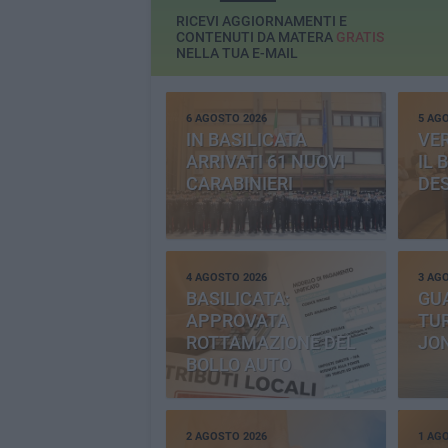
RICEVI AGGIORNAMENTI E
CONTENUTI DA MATERA
GRATIS
NELLA TUA E-MAIL
6 AGOSTO 2026
5 AG
IN BASILICATA
VE
ARRIVATI 61 NUOVI
IL 
CARABINIERI
DE
4 AGOSTO 2026
3 AG
BASILICATA:
GU
APPROVATA
TUR
ROTTAMAZIONE DEL
JO
BOLLO AUTO
2 AGOSTO 2026
1 AG