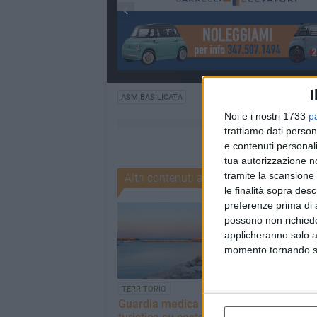
I
ASM BASILICATA
Noi e i nostri 1733
p
trattiamo dati person
e contenuti personali
tua autorizzazione no
tramite la scansione 
Altri contenuti a tema
le finalità sopra des
preferenze prima di 
possono non richieder
applicheranno solo a
momento tornando su 
TERRITORIO
OSPEDALE E SANIT
Guardia medica
Lavori all'ingr