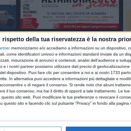
l rispetto della tua riservatezza è la nostra prior
artner
memorizziamo e/o accediamo a informazioni su un dispositivo, c
ali, come identificatori univoci e informazioni standard inviate da un di
zzati, misurazione di annunci e contenuti, analisi dell'audience e svilupp
i e i nostri partner possiamo utilizzare dati precisi di geolocalizzazione 
del dispositivo. Puoi fare clic per consentire a noi e ai nostri 1733 partn
critte. In alternativa puoi accedere a informazioni più dettagliate e modif
acconsentire o di negare il consenso.
Si rende noto che alcuni trattamen
e il tuo consenso, ma hai il diritto di opporti a tale trattamento. Le tue
 questo sito web. Puoi modificare le tue preferenze o revocare il conse
questo sito e facendo clic sul pulsante "Privacy" in fondo alla pagina
À
OSPEDALE E SANITÀ
OSPEDALE E SANITÀ
esso
Liste di attesa:
Asm: 65 nuovi assunti