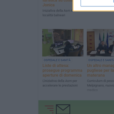
turistica su costa
dell'ospedale
Jonica
Sono previsti disagi
utenti
Iniziativa della Asm in
località balneari
OSPEDALE E SANITÀ
OSPEDALE E SANIT
Liste di attesa:
Un altro mana
prosegue programma
pugliese per la
aperture di domenica
materana
L'iniziativa della Asm per
Curriculum di peso
accelerare le prestazioni
Melpignano, nuovo 
medico