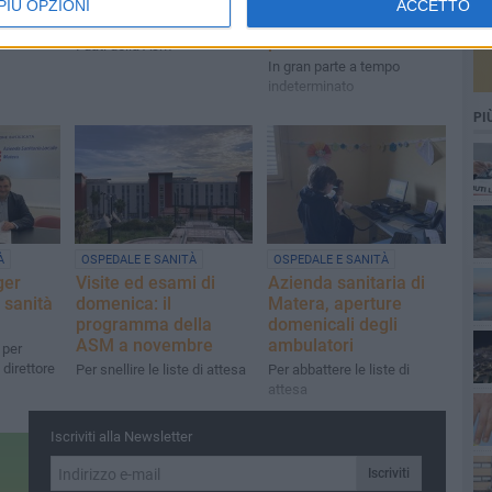
un'altra domenica con
tra medici, infermieri,
PIÙ OPZIONI
ACCETTO
gli ambulatori aperti
tecnici e altri
 per gli
professionisti
I dati della Asm
In gran parte a tempo
indeterminato
PI
À
OSPEDALE E SANITÀ
OSPEDALE E SANITÀ
ger
Visite ed esami di
Azienda sanitaria di
 sanità
domenica: il
Matera, aperture
programma della
domenicali degli
ASM a novembre
ambulatori
 per
direttore
Per snellire le liste di attesa
Per abbattere le liste di
attesa
Iscriviti alla Newsletter
Iscriviti