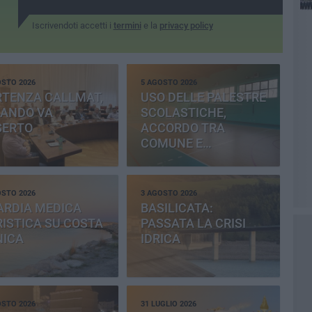
Iscrivendoti accetti i
termini
e la
privacy policy
OSTO 2026
5 AGOSTO 2026
RTENZA CALLMAT,
USO DELLE PALESTRE
BANDO VA
SCOLASTICHE,
SERTO
ACCORDO TRA
COMUNE E
PROVINCIA
OSTO 2026
3 AGOSTO 2026
ARDIA MEDICA
BASILICATA:
ISTICA SU COSTA
PASSATA LA CRISI
NICA
IDRICA
OSTO 2026
31 LUGLIO 2026