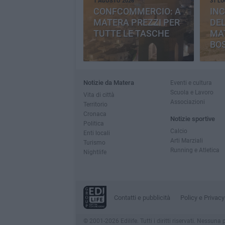
1 AGOSTO 2026
31 LU
CONFCOMMERCIO: A
INC
MATERA PREZZI PER
DE
TUTTE LE TASCHE
MA
BO
CE
Notizie da Matera
Eventi e cultura
Scuola e Lavoro
Vita di città
Associazioni
Territorio
Cronaca
Notizie sportive
Politica
Calcio
Enti locali
Arti Marziali
Turismo
Running e Atletica
Nightlife
Contatti e pubblicità
Policy e Privacy
© 2001-2026 Edilife. Tutti i diritti riservati. Nessun