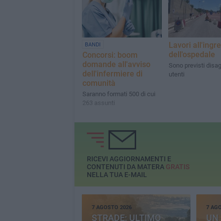
Lavori all'ingr
BANDI
dell'ospedale
Concorsi: boom
domande all'avviso
Sono previsti disagi
dell'infermiere di
utenti
comunità
Saranno formati 500 di cui
263 assunti
RICEVI AGGIORNAMENTI E
CONTENUTI DA MATERA
GRATIS
NELLA TUA E-MAIL
7 AGOSTO 2026
7 AG
STRADE: ULTIMO
UN 