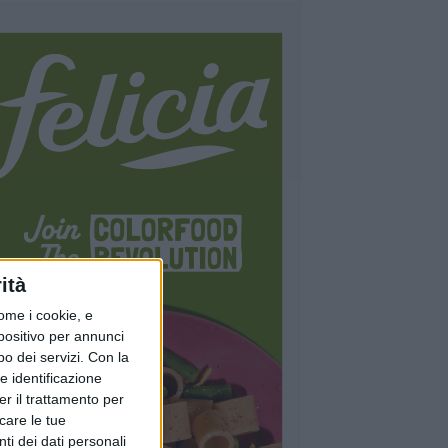
ità
ome i cookie, e
spositivo per annunci
o dei servizi.
Con la
e identificazione
er il trattamento per
icare le tue
ti dei dati personali