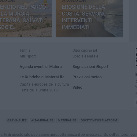
GLIO 2026
31 LUGLIO 2026
ENDIO NEL PARCO
EROSIONE DELLA
LLA MURGIA
COSTA: SERVONO
TERANA, SALVATI
INTERVENTI
SCO E
IMMEDIATI
MENTERIA
Tennis
Oggi cucino io!
Altri sport
Speciale Natale
Agenda eventi di Matera
Segnalazioni iReport
I
Le Rubriche di MateraLife
Previsioni meteo
R
Capitale europea della cultura
M
Video
Festa della Bruna 2016
t
GRAVINALIFE
ALTAMURALIFE
MATERALIFE
GOCITY NEWS PLATFORM
a parte di questo sito può essere riprodotta senza il permesso scritto dell'editore. Te