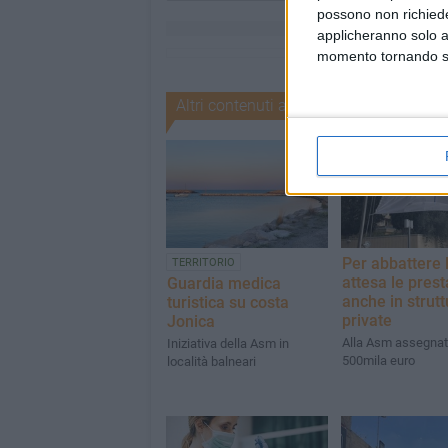
possono non richieder
applicheranno solo a
momento tornando su 
Altri contenuti a tema
Per abbattere l
TERRITORIO
attesa le prest
Guardia medica
anche in strutt
turistica su costa
private
Jonica
Alla Asm assegnati
Iniziativa della Asm in
500mila euro
località balneari