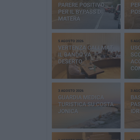
PARERE POSITIVO
PE
PER IL BYPASS DI
PO
MATERA
5 AGOSTO 2026
5 AG
VERTENZA CALLMAT,
USO
IL BANDO VA
SC
DESERTO
AC
CO
PR
3 AGOSTO 2026
3 AG
GUARDIA MEDICA
BAS
TURISTICA SU COSTA
PAS
JONICA
IDR