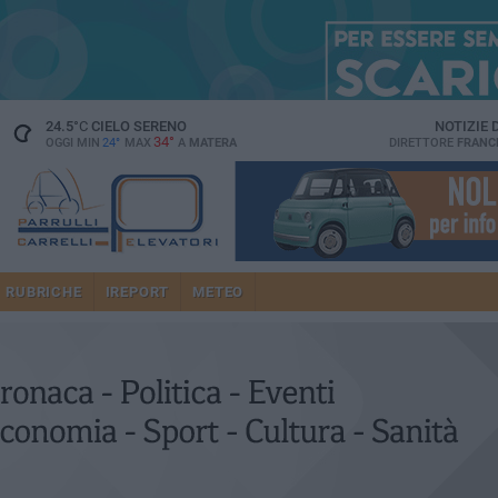
24.5
°C
CIELO SERENO
NOTIZIE
34°
OGGI MIN
24°
MAX
A
MATERA
DIRETTORE
FRANC
RUBRICHE
IREPORT
METEO