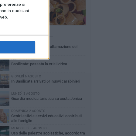
 preferenze si
nso in qualsiasi
 web.
Ù LETTI QUESTA SETTIMANA
MARTEDÌ 4 AGOSTO
Basilicata: approvata rottamazione del
bollo auto
LUNEDÌ 3 AGOSTO
Basilicata: passata la crisi idrica
GIOVEDÌ 6 AGOSTO
In Basilicata arrivati 61 nuovi carabinieri
LUNEDÌ 3 AGOSTO
Guardia medica turistica su costa Jonica
DOMENICA 2 AGOSTO
Centri estivi e servizi educativi: contributi
alle famiglie
MERCOLEDÌ 5 AGOSTO
Uso delle palestre scolastiche, accordo tra