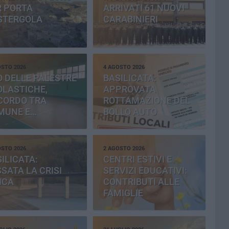
R PORTA
ARRIVATI 61 NUOVI
STERGOLA
CARABINIERI
OSTO 2026
4 AGOSTO 2026
 DELLE PALESTRE
BASILICATA:
OLASTICHE,
APPROVATA
CORDO TRA
ROTTAMAZIONE DEL
MUNE E
BOLLO AUTO
OVINCIA
OSTO 2026
2 AGOSTO 2026
ILICATA:
CENTRI ESTIVI E
SATA LA CRISI
SERVIZI EDUCATIVI:
ICA
CONTRIBUTI ALLE
FAMIGLIE