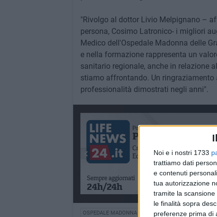
"Rivolgo al dottor Livio Melpignano – af
persona, Cosimo Latronico- i migliori aug
Medico dell'Ospedale Madonna delle Graz
e nella formazione rappresenta un valore
sanitario regionale, anche in relazione a
stiamo affrontando. Un ringraziamento 
professionalità dimostrati negli anni".
I
Noi e i nostri 1733
p
trattiamo dati person
e contenuti personali
tua autorizzazione no
tramite la scansione 
le finalità sopra des
OSPEDALE MADONNA DELLE GRAZIE
preferenze prima di 
SANITÀ
ASM