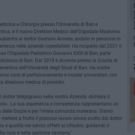
dicina e Chirurgia presso l'Università di Bari e
entiva, è il nuovo Direttore Medico dell'Ospedale Madonna
subentra al dottor Gaetano Annese, andato in pensione lo
ienza nelle aziende ospedaliere. Ha ricoperto dal 2021 il
sso l'Ospedale Pediatrico Giovanni XXIII di Bari, parte
liclinico di Bari. Dal 2018 è docente presso la Scuola di
ventiva dell'Università degli Studi di Bari. Ha inoltre
osi corsi di perfezionamento e master universitari, con
lla direzione medica di presidio.
 dottor Melpignano nella nostra Azienda -dichiara il
riolo-. La sua esperienza e competenza rappresentano un
delle Grazie e per l'intera comunità materana. Siamo
 mettere a frutto il prezioso lavoro sinora svolto dal dottor
 e qualità nei servizi offerti ai cittadini, guidando il
la cura e nella gestione sanitaria."