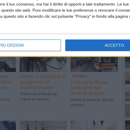
e il tuo consenso, ma hai il diritto di opporti a tale trattamento. Le tue
 questo sito web. Puoi modificare le tue preferenze o revocare il conse
questo sito e facendo clic sul pulsante "Privacy" in fondo alla pagina
PI
PIÙ OPZIONI
ACCETTO
iste
Sanità: in Basilicata si
CRONACA
azioni
assegnano 69
Festa della Bruna,
ure
incarichi medici
sette feriti lievi
durante strazzo
Pubblicato il bando per
coprire le carenze
 circa
Niente di rilevante, tutti già
dimessi