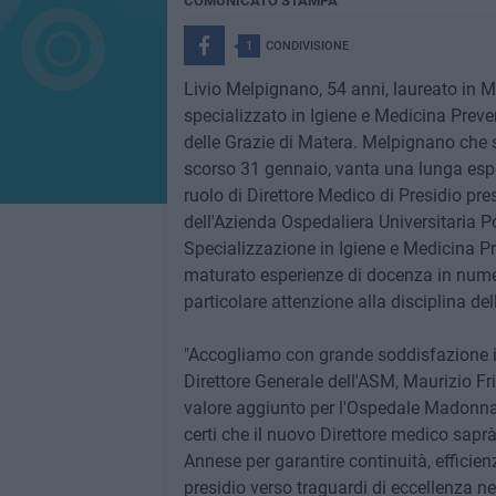
COMUNICATO STAMPA
1
CONDIVISIONE
Livio Melpignano, 54 anni, laureato in Me
specializzato in Igiene e Medicina Prev
delle Grazie di Matera. Melpignano che 
scorso 31 gennaio, vanta una lunga esper
ruolo di Direttore Medico di Presidio pre
dell'Azienda Ospedaliera Universitaria Po
Specializzazione in Igiene e Medicina Pre
maturato esperienze di docenza in numer
particolare attenzione alla disciplina de
"Accogliamo con grande soddisfazione il
Direttore Generale dell'ASM, Maurizio F
valore aggiunto per l'Ospedale Madonna 
certi che il nuovo Direttore medico saprà
Annese per garantire continuità, efficienza
presidio verso traguardi di eccellenza nel