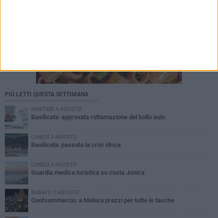
PIÙ LETTI QUESTA SETTIMANA
MARTEDÌ 4 AGOSTO
Basilicata: approvata rottamazione del bollo auto
LUNEDÌ 3 AGOSTO
Basilicata: passata la crisi idrica
LUNEDÌ 3 AGOSTO
Guardia medica turistica su costa Jonica
SABATO 1 AGOSTO
Confcommercio: a Matera prezzi per tutte le tasche