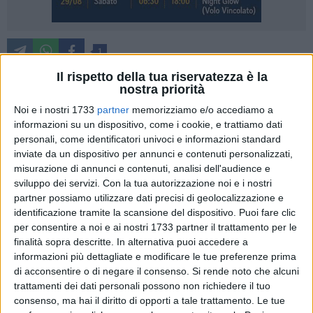
1
Il rispetto della tua riservatezza è la
L'Osservatorio Gimbe, sul sistema sanitario nazionale e su
nostra priorità
quello regionale, ha pubblicato i dati sulla mobilità sanitaria
Noi e i nostri 1733
partner
memorizziamo e/o accediamo a
regionale nel 2021. Quella attiva si riferisce ai pazienti di
informazioni su un dispositivo, come i cookie, e trattiamo dati
altre regioni che si curano in Basilicata; quella passiva si
personali, come identificatori univoci e informazioni standard
riferisce ai pazienti lucani che si curano in altre regioni. Il
inviate da un dispositivo per annunci e contenuti personalizzati,
saldo è fortemente negativo: -83,5 milioni di euro.
misurazione di annunci e contenuti, analisi dell'audience e
sviluppo dei servizi.
Con la tua autorizzazione noi e i nostri
La Basilicata ha registrato una mobilità attiva pari a
partner possiamo utilizzare dati precisi di geolocalizzazione e
44.867.274 euro a fronte di una mobilità passiva, relativa ai
identificazione tramite la scansione del dispositivo. Puoi fare clic
per consentire a noi e ai nostri 1733 partner il trattamento per le
lucani che sono andati a curarsi fuori regione, pari a
finalità sopra descritte. In alternativa puoi accedere a
128.350.178 euro per un saldo negativo di 83.482.904.
informazioni più dettagliate e modificare le tue preferenze prima
di acconsentire o di negare il consenso.
Si rende noto che alcuni
Il Partito democratico commenta con molta durezza, in un
trattamenti dei dati personali possono non richiedere il tuo
comunicato del consigliere Roberto Cifarelli. "Grazie alla loro
consenso, ma hai il diritto di opporti a tale trattamento. Le tue