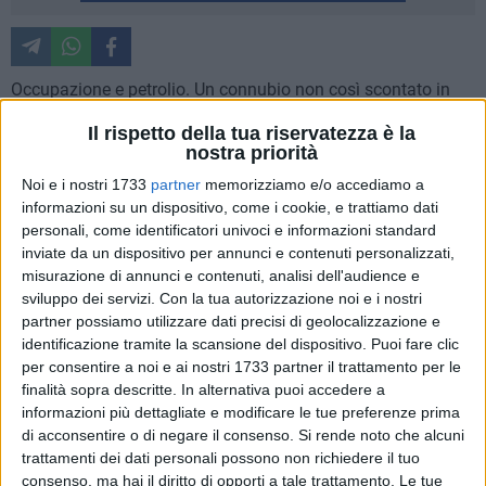
Occupazione e petrolio. Un connubio non così scontato in
Basilicata che, all'inizio del 2015, sembra aprirsi a nuove
Il rispetto della tua riservatezza è la
prospettive. Al via sei corsi di formazione per giovani
nostra priorità
disoccupati lucani da impiegare nel comparto dell'oro nero.
Noi e i nostri 1733
partner
memorizziamo e/o accediamo a
La Regione Basilicata ha emanato sei Avvisi Pubblici per
informazioni su un dispositivo, come i cookie, e trattiamo dati
"Qualificazioni Tecniche nel Comparto Oil&Gas rivolto a n.
personali, come identificatori univoci e informazioni standard
62 giovani disoccupati lucani di età compresa tra i 18 e 30
inviate da un dispositivo per annunci e contenuti personalizzati,
anni (non compiuti)".
misurazione di annunci e contenuti, analisi dell'audience e
sviluppo dei servizi.
Con la tua autorizzazione noi e i nostri
partner possiamo utilizzare dati precisi di geolocalizzazione e
La misura, che risponde a quanto sottoscritto e previsto sia
identificazione tramite la scansione del dispositivo. Puoi fare clic
dal Protocollo del 5 ottobre 2012 che dall'Accordo del 26
per consentire a noi e ai nostri 1733 partner il trattamento per le
luglio firmato da CGIL-CISL-UIL con l'ENI e la Regione
finalità sopra descritte. In alternativa puoi accedere a
Basilicata, prevede che dei 62 giovani interessati alla
informazioni più dettagliate e modificare le tue preferenze prima
formazione, 25 saranno assunti da ENI nelle attività di avvio
di acconsentire o di negare il consenso.
Si rende noto che alcuni
a Viggiano della quinta linea. Un'iniziativa realizzata nella
trattamenti dei dati personali possono non richiedere il tuo
prospettiva di dare una formazione mirata ai giovani lucani
consenso, ma hai il diritto di opporti a tale trattamento. Le tue