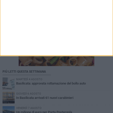
PIÙ LETTI QUESTA SETTIMANA
MARTEDÌ 4 AGOSTO
Basilicata: approvata rottamazione del bollo auto
GIOVEDÌ 6 AGOSTO
In Basilicata arrivati 61 nuovi carabinieri
VENERDÌ 7 AGOSTO
Un milione di euro per Porta Postergola