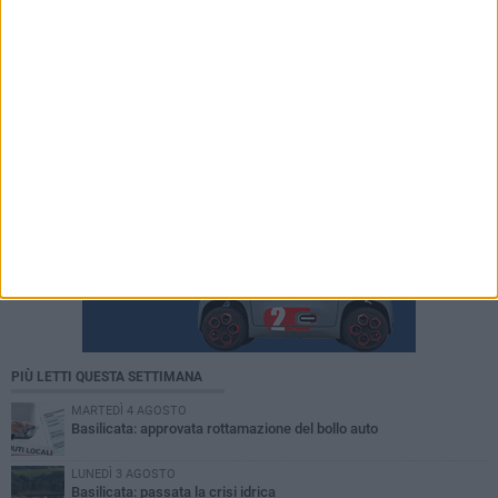
PIÙ LETTI QUESTA SETTIMANA
MARTEDÌ 4 AGOSTO
Basilicata: approvata rottamazione del bollo auto
LUNEDÌ 3 AGOSTO
Basilicata: passata la crisi idrica