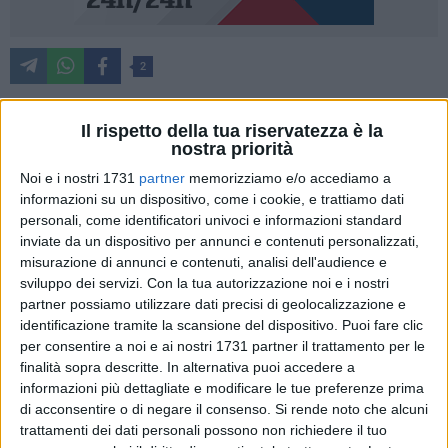
2
Un sabato nero per gli ambulanti concessionari di posteggi
nei mercati.
Il rispetto della tua riservatezza è la
nostra priorità
Un sabato segnato dalle copiose piogge e dai gravissimi
Noi e i nostri 1731
partner
memorizziamo e/o accediamo a
informazioni su un dispositivo, come i cookie, e trattiamo dati
disservizi che hanno messo in luce per l'ennesima volta
personali, come identificatori univoci e informazioni standard
l'inadeguatezza dell'area mercatale del sabato.
inviate da un dispositivo per annunci e contenuti personalizzati,
La denuncia arriva dagli ambulanti di Unimpresa Bat di
misurazione di annunci e contenuti, analisi dell'audience e
ritorno dal mercato di Altamura e di Matera segnati dal
sviluppo dei servizi.
Con la tua autorizzazione noi e i nostri
maltempo e dagli allagamenti della sede stradale.
partner possiamo utilizzare dati precisi di geolocalizzazione e
"Da Barletta ad Altamura passando per Ruvo di Puglia, fino
identificazione tramite la scansione del dispositivo. Puoi fare clic
ad arrivare a Matera dove l'area di Via Granulari, in estrema
per consentire a noi e ai nostri 1731 partner il trattamento per le
finalità sopra descritte. In alternativa puoi accedere a
periferia nella Zona PAIP 2 dove lo scorso anno è stato
informazioni più dettagliate e modificare le tue preferenze prima
trasferito il mercato e dove a detta dell'associazione "la
di acconsentire o di negare il consenso.
Si rende noto che alcuni
vecchia amministrazione comunale decise di far morire
trattamenti dei dati personali possono non richiedere il tuo
quello che era il miglior mercato del meridione d'Italia".