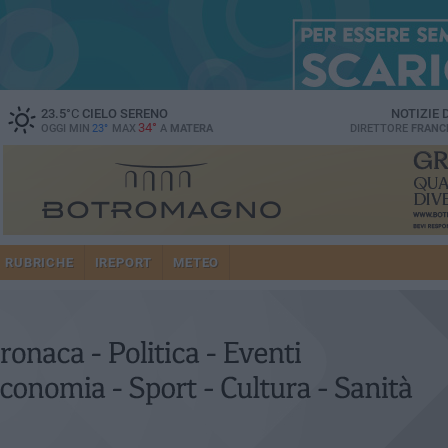
23.5
°C
CIELO SERENO
NOTIZIE
34°
OGGI MIN
23°
MAX
A
MATERA
DIRETTORE
FRANC
RUBRICHE
IREPORT
METEO