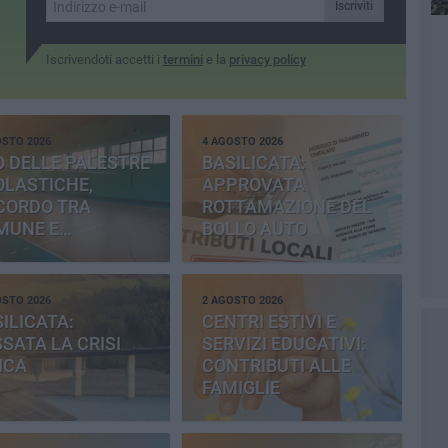
Iscriviti
Iscrivendoti accetti i
termini
e la
privacy policy
OSTO 2026
4 AGOSTO 2026
 DELLE PALESTRE
BASILICATA:
OLASTICHE,
APPROVATA
CORDO TRA
ROTTAMAZIONE DEL
MUNE E
BOLLO AUTO
OVINCIA
OSTO 2026
2 AGOSTO 2026
ILICATA:
CENTRI ESTIVI E
SATA LA CRISI
SERVIZI EDUCATIVI:
ICA
CONTRIBUTI ALLE
FAMIGLIE