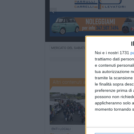
I
MERCATO DEL SABATO
Noi e i nostri 1731
p
trattiamo dati person
e contenuti personali
tua autorizzazione no
tramite la scansione 
Altri contenuti a tema
le finalità sopra des
preferenze prima di 
possono non richieder
applicheranno solo a
momento tornando su 
ENTI LOCALI
ENTI LOCALI