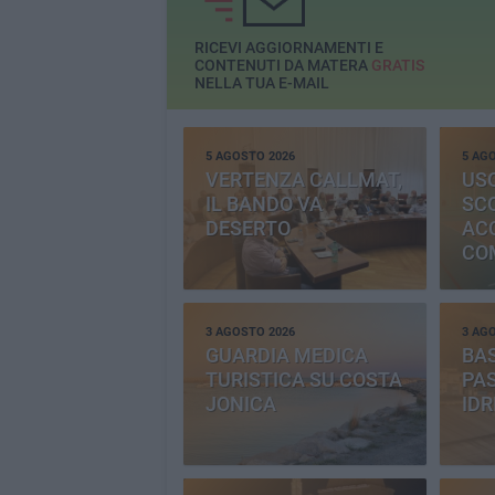
RICEVI AGGIORNAMENTI E
CONTENUTI DA MATERA
GRATIS
NELLA TUA E-MAIL
5 AGOSTO 2026
5 AG
VERTENZA CALLMAT,
USO
IL BANDO VA
SC
DESERTO
AC
CO
PR
3 AGOSTO 2026
3 AG
GUARDIA MEDICA
BAS
TURISTICA SU COSTA
PAS
JONICA
IDR