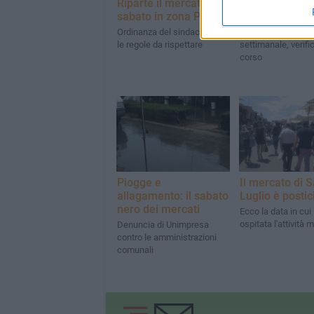
Riparte il mercato del
Possono riparti
sabato in zona Paip2
mercati giornal
Ordinanza del sindaco con
Invece resta sospe
le regole da rispettare
settimanale, verifi
corso
Piogge e
Il mercato di 
allagamento: il sabato
Luglio è postic
nero dei mercati
Ecco la data in cui
ospitata l'attività 
Denuncia di Unimpresa
contro le amministrazioni
comunali