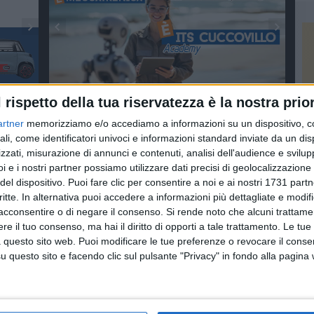
l rispetto della tua riservatezza è la nostra prior
artner
memorizziamo e/o accediamo a informazioni su un dispositivo, c
ali, come identificatori univoci e informazioni standard inviate da un di
zzati, misurazione di annunci e contenuti, analisi dell'audience e svilupp
i e i nostri partner possiamo utilizzare dati precisi di geolocalizzazione 
del dispositivo. Puoi fare clic per consentire a noi e ai nostri 1731 partn
critte. In alternativa puoi accedere a informazioni più dettagliate e modif
acconsentire o di negare il consenso.
Si rende noto che alcuni trattamen
e il tuo consenso, ma hai il diritto di opporti a tale trattamento. Le tue
 questo sito web. Puoi modificare le tue preferenze o revocare il conse
questo sito e facendo clic sul pulsante "Privacy" in fondo alla pagina
Commercianti
ASSOCIAZIONI