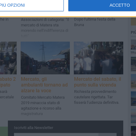
ambulanti molto
re i
Commercianti
PIÙ OPZIONI
ACCETTO
delusi, richiesta di
ieri
ambulanti sul piede di
incontro urgente
guerra
so quello
che in
Dopo l'ultima festa della
Associazioni di categoria: "Il
Bruna
mercato di Matera sta
morendo nell'indifferenza di
PI
tutti"
Sabato 2
Mercato, gli
Mercato del sabato, il
ipato
ambulanti tornano ad
punto sulla vicenda
alzare la voce
 sarà
Richiesta provvedimento
mercatale
cautelare rigettata. Tar
Comitato Mercato Matera
fisserà l’udienza definitiva.
2019 minaccia stato di
agitazione e ricorso alla
magistratura
Iscriviti alla Newsletter