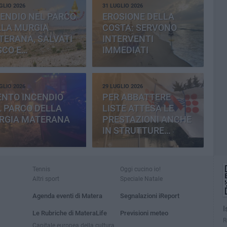
GLIO 2026
31 LUGLIO 2026
ENDIO NEL PARCO
EROSIONE DELLA
LLA MURGIA
COSTA: SERVONO
TERANA, SALVATI
INTERVENTI
SCO E
IMMEDIATI
MENTERIA
GLIO 2026
29 LUGLIO 2026
ENTO INCENDIO
PER ABBATTERE
 PARCO DELLA
LISTE ATTESA LE
RGIA MATERANA
PRESTAZIONI ANCHE
IN STRUTTURE
PRIVATE
Tennis
Oggi cucino io!
Altri sport
Speciale Natale
Agenda eventi di Matera
Segnalazioni iReport
I
Le Rubriche di MateraLife
Previsioni meteo
R
Capitale europea della cultura