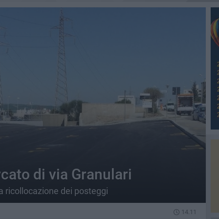
rcato di via Granulari
a ricollocazione dei posteggi
14.11