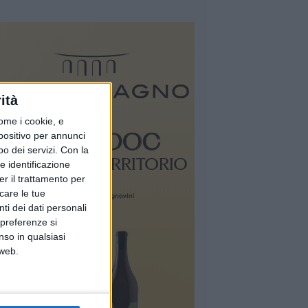
ità
ome i cookie, e
spositivo per annunci
o dei servizi.
Con la
e identificazione
er il trattamento per
icare le tue
ti dei dati personali
 preferenze si
nso in qualsiasi
 web.