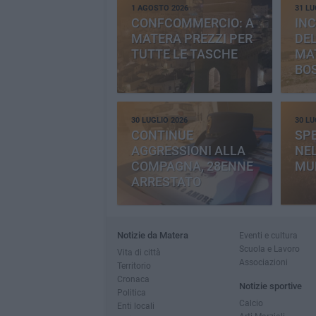
1 AGOSTO 2026
31 LU
CONFCOMMERCIO: A
INC
MATERA PREZZI PER
DE
TUTTE LE TASCHE
MA
BO
CE
30 LUGLIO 2026
30 LU
CONTINUE
SP
AGGRESSIONI ALLA
NEL
COMPAGNA, 28ENNE
MU
ARRESTATO
Notizie da Matera
Eventi e cultura
Scuola e Lavoro
Vita di città
Associazioni
Territorio
Cronaca
Notizie sportive
Politica
Calcio
Enti locali