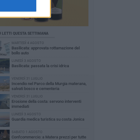
Ù LETTI QUESTA SETTIMANA
MARTEDÌ 4 AGOSTO
Basilicata: approvata rottamazione del
bollo auto
LUNEDÌ 3 AGOSTO
Basilicata: passata la crisi idrica
VENERDÌ 31 LUGLIO
Incendio nel Parco della Murgia materana,
salvati bosco e cementeria
VENERDÌ 31 LUGLIO
Erosione della costa: servono interventi
immediati
LUNEDÌ 3 AGOSTO
Guardia medica turistica su costa Jonica
SABATO 1 AGOSTO
Confcommercio: a Matera prezzi per tutte