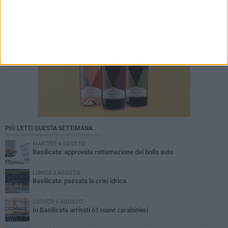
PIÙ LETTI QUESTA SETTIMANA
MARTEDÌ 4 AGOSTO
Basilicata: approvata rottamazione del bollo auto
LUNEDÌ 3 AGOSTO
Basilicata: passata la crisi idrica
GIOVEDÌ 6 AGOSTO
In Basilicata arrivati 61 nuovi carabinieri