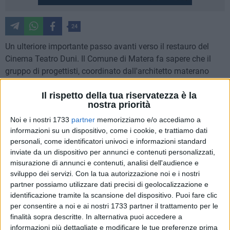
24
Un ulteriore importante passo avanti verso il restauro del
Cinema Teatro Duni. Il Comune di Matera fa sapere che il
gruppo di progettisti, coordinato dall'architetto materano
Luigi Acito, che ha vinto la procedura pubblica per la
Il rispetto della tua riservatezza è la
progettazione, direzione lavori e sicurezza, ha depositato il
nostra priorità
progetto definitivo dell'opera. Il progetto prevede due
Noi e i nostri 1733
partner
memorizziamo e/o accediamo a
modalità di intervento: il restauro conservativo e
informazioni su un dispositivo, come i cookie, e trattiamo dati
l'adeguamento funzionale.
personali, come identificatori univoci e informazioni standard
inviate da un dispositivo per annunci e contenuti personalizzati,
Il restauro riguarderà tutti gli elementi architettonici di rilievo
misurazione di annunci e contenuti, analisi dell'audience e
e in particolare il vestibolo-foyer, biglietto da visita del teatro,
sviluppo dei servizi.
Con la tua autorizzazione noi e i nostri
progettato nel 1947 da Ettore Stella; l'adeguamento
partner possiamo utilizzare dati precisi di geolocalizzazione e
funzionale riguarderà la sala in ragione dell'acustica, tutti i
identificazione tramite la scansione del dispositivo. Puoi fare clic
per consentire a noi e ai nostri 1733 partner il trattamento per le
servizi agli attori e agli spettatori e soprattutto la macchina
finalità sopra descritte. In alternativa puoi accedere a
scenica. E' da qui, infatti, che si concentrerà l'innovazione
informazioni più dettagliate e modificare le tue preferenze prima