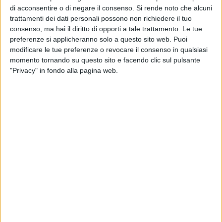
tecnologica per adattare il palcoscenico e golfo mistico ad
di acconsentire o di negare il consenso.
Si rende noto che alcuni
accogliere eventi teatrali e musicali di una certa rilevanza.
trattamenti dei dati personali possono non richiedere il tuo
consenso, ma hai il diritto di opporti a tale trattamento. Le tue
Il progetto è stato calibrato sulle previsioni, di destinazione e
preferenze si applicheranno solo a questo sito web. Puoi
di spesa del progetto preliminare, redatto a suo tempo
modificare le tue preferenze o revocare il consenso in qualsiasi
momento tornando su questo sito e facendo clic sul pulsante
dall'ufficio tecnico del Comune e nel rispetto delle previsioni
"Privacy" in fondo alla pagina web.
del successivo bando di gara. In questa prospettiva dovendo
soprattutto rispettare il budget previsto dall'attuale
finanziamento (4,5 milioni di euro, di cui 3,5 per lavori) e
considerando il notevole aumento dei prezzi delle materie
prime post pandemia, il progetto non prevede forniture
(sistemi di sollevamento dei podi mobili, sistemi di controllo
centralizzato degli impianti) che necessitano di
finanziamenti aggiuntivi.
Il Comune, inoltre, è impegnato nel tentativo di acquisire
alcuni ambienti adiacenti l'edificio teatrale indispensabili per
ottimizzare la gestione e l'organizzazione del teatro. In ogni
caso il progetto, anche senza queste misure aggiuntive,