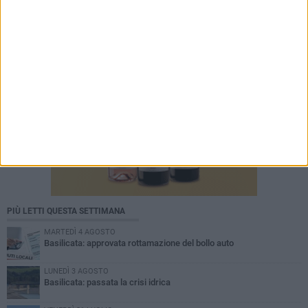
PIÙ LETTI QUESTA SETTIMANA
MARTEDÌ 4 AGOSTO
Basilicata: approvata rottamazione del bollo auto
LUNEDÌ 3 AGOSTO
Basilicata: passata la crisi idrica