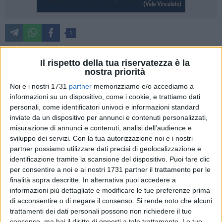
1
Dialogo, programmazione e confronto per un'opera tanto
Il rispetto della tua riservatezza è la
attesa qual è quella del restauro del Teatro Duni, altro
nostra priorità
incontro operativo, il quarto tra l'amministrazione, l'architetto
Noi e i nostri 1731
partner
memorizziamo e/o accediamo a
Gigi Acito e operatori culturali e professionisti tecnici legati
informazioni su un dispositivo, come i cookie, e trattiamo dati
al mondo del teatro e dello spettacolo. In questo nuovo
personali, come identificatori univoci e informazioni standard
bellissimo e altrettanto proficuo incontro, hanno partecipato
inviate da un dispositivo per annunci e contenuti personalizzati,
Antonio Montemurro, Massimo Montagna, Francesco Altieri,
misurazione di annunci e contenuti, analisi dell'audience e
Eustachio Montemurro, Angelo Cannarile, Adele Paolicelli,
sviluppo dei servizi.
Con la tua autorizzazione noi e i nostri
Antonio Serravezza e Carlo Iuorno.
partner possiamo utilizzare dati precisi di geolocalizzazione e
identificazione tramite la scansione del dispositivo. Puoi fare clic
per consentire a noi e ai nostri 1731 partner il trattamento per le
Questo dialogo con la città e con gli operatori, per certi versi
finalità sopra descritte. In alternativa puoi accedere a
inedito, ci permette di ragionare e co-programmare insieme
informazioni più dettagliate e modificare le tue preferenze prima
la stessa funzione del "Duni", che non può slegarsi, come ha
di acconsentire o di negare il consenso.
Si rende noto che alcuni
ribadito il Sindaco Domenico Bennardi da un ruolo
trattamenti dei dati personali possono non richiedere il tuo
fondamentale ridato al teatro per la capitale europea della
consenso, ma hai il diritto di opporti a tale trattamento. Le tue