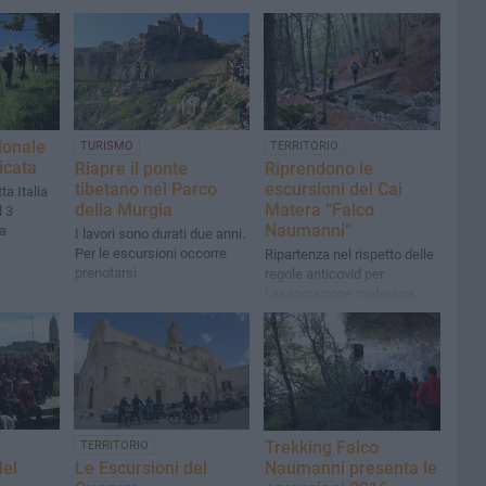
ionale
TURISMO
TERRITORIO
licata
Riapre il ponte
Riprendono le
tibetano nel Parco
escursioni del Cai
ta Italia
della Murgia
Matera “Falco
l 3
Naumanni”
ta
I lavori sono durati due anni.
Per le escursioni occorre
Ripartenza nel rispetto delle
prenotarsi
regole anticovid per
l’associazione materana
Trekking Falco
TERRITORIO
Naumanni presenta le
del
Le Escursioni del