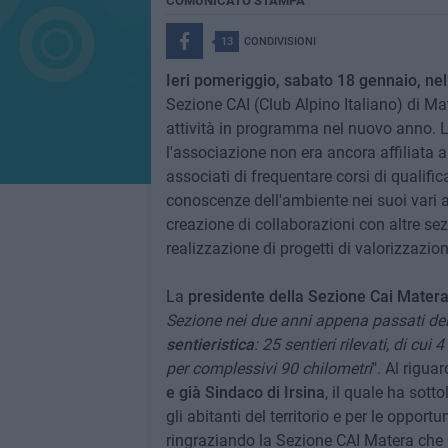
COMUNICATO STAMPA
13
CONDIVISIONI
Ieri pomeriggio, sabato 18 gennaio, ne
Sezione CAI (Club Alpino Italiano) di Ma
attività in programma nel nuovo anno. L
l'associazione non era ancora affiliata al
associati di frequentare corsi di qualif
conoscenze dell'ambiente nei suoi vari as
creazione di collaborazioni con altre sezi
realizzazione di progetti di valorizzazione
La
presidente della Sezione Cai Mater
Sezione nei due anni appena passati del
sentieristica
: 25 sentieri rilevati, di cui
per complessivi 90 chilometri
". Al rigua
e già Sindaco di Irsina
, il quale ha sotto
gli abitanti del territorio e per le opport
ringraziando la Sezione CAI Matera che h