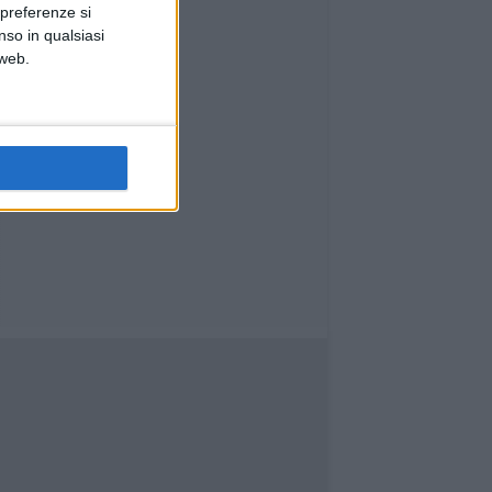
le tasche
 preferenze si
nso in qualsiasi
 web.