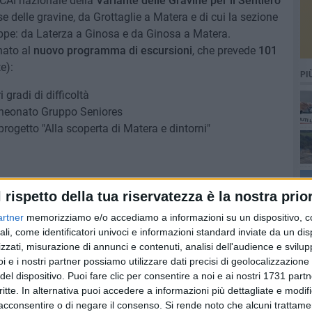
 CAI nazionale della
Variante delle Gravine per il Sentiero
se delle gravine, da Grottaglie a Matera e di cui la sezione
appe: da Laterza a Ginosa e da Ginosa a Matera.
nato al
nuovo programma di escursioni
, che prevede
101
e):
PI
 gradi di difficoltà
l neonato Gruppo Seniores
progetto "Alla scoperta di Matera e dintorni"
i quelle
in bicicletta
, con numerosi appuntamenti, tra cui 4
l rispetto della tua riservatezza è la nostra prior
lla ciclovia Matera – Potenza in tre fine settimana, in
artner
memorizziamo e/o accediamo a informazioni su un dispositivo, c
"Il Ciclamino"
di Matera.
ali, come identificatori univoci e informazioni standard inviate da un di
prima escursione dell'anno, in programma oggi 19
zzati, misurazione di annunci e contenuti, analisi dell'audience e svilupp
 Murgia Materana lungo il sentiero 409, che dal serbatoio
i e i nostri partner possiamo utilizzare dati precisi di geolocalizzazione 
mune e allo Jazzo del Comune. Il sentiero 409, oggetto di
del dispositivo. Puoi fare clic per consentire a noi e ai nostri 1731 partn
rizzontale da parte della sezione CAI - gruppo di
critte. In alternativa puoi accedere a informazioni più dettagliate e modif
acconsentire o di negare il consenso.
Si rende noto che alcuni trattamen
 poco inserito dal Parco della Murgia Materana nel