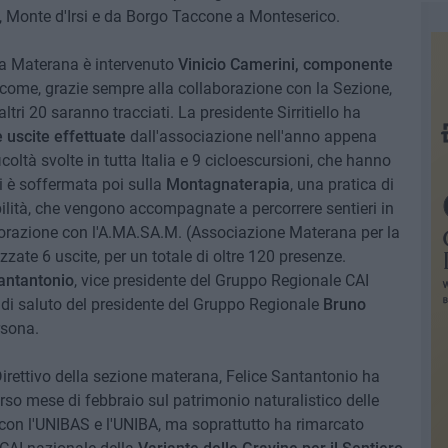
e, Monte d'Irsi e da Borgo Taccone a Monteserico.
ia Materana è intervenuto
Vinicio Camerini, componente
 come, grazie sempre alla collaborazione con la Sezione,
ltri 20 saranno tracciati. La presidente Sirritiello ha
e uscite effettuate
dall'associazione nell'anno appena
icoltà svolte in tutta Italia e 9 cicloescursioni, che hanno
Si è soffermata poi sulla
Montagnaterapia
, una pratica di
bilità, che vengono accompagnate a percorrere sentieri in
aborazione con l'A.MA.SA.M. (Associazione Materana per la
zzate 6 uscite, per un totale di oltre 120 presenze.
antantonio
, vice presidente del Gruppo Regionale CAI
o di saluto del presidente del Gruppo Regionale
Bruno
rsona.
irettivo della sezione materana, Felice Santantonio ha
rso mese di febbraio sul patrimonio naturalistico delle
 con l'UNIBAS e l'UNIBA, ma soprattutto ha rimarcato