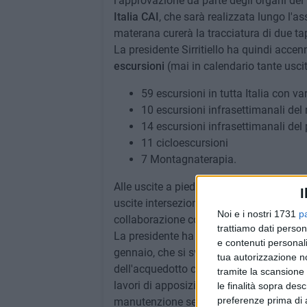
l'approvazione da parte degli organi del
Italia CAI
, che sarà realizzata lungo l'as
materana curerà la tracciatura di due t
La presidente Sirritiello ha quindi accen
escursioni
(mai in calendario tante uscit
59 escursioni in tutta Italia con vari
10 escursioni infrasettimanali de
14 escursioni infrasettimanali del 
11 cicloescursioni
7 Montagnaterapia.
Alle uscite a piedi, vanno ad aggiungers
I
uscite intersezionali e la percorrenza de
Noi e i nostri 1731
p
collaborazione con l'
Associazione FIAB 
trattiamo dati person
La presidente ha accennato anche alla 
e contenuti personali
gennaio, che si svolgerà nel Parco della
tua autorizzazione no
dell'acquedotto conduce al Bosco del Co
tramite la scansione 
lavori di apposizione della segnaletica o
le finalità sopra des
preferenze prima di 
manutenzione sentieri, è stato anche da