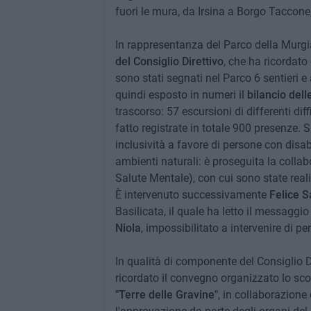
fuori le mura, da Irsina a Borgo Taccon
In rappresentanza del Parco della Murg
del Consiglio Direttivo
, che ha ricordato
sono stati segnati nel Parco 6 sentieri e a
quindi esposto in numeri il
bilancio dell
trascorso: 57 escursioni di differenti diff
fatto registrate in totale 900 presenze. 
inclusività a favore di persone con disa
ambienti naturali: è proseguita la coll
Salute Mentale), con cui sono state reali
È intervenuto successivamente
Felice S
Basilicata, il quale ha letto il messaggi
Niola
, impossibilitato a intervenire di pe
In qualità di componente del Consiglio D
ricordato il convegno organizzato lo sco
"Terre delle Gravine"
, in collaborazione