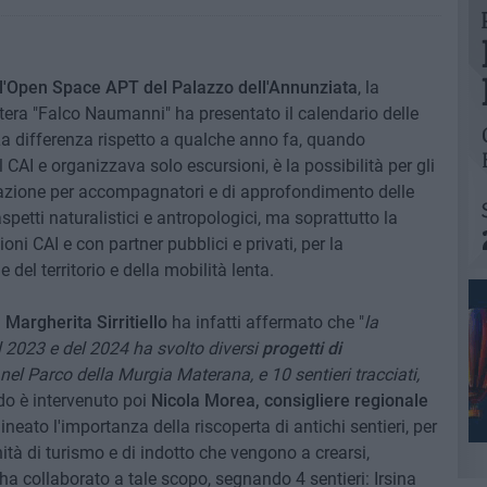
ll'Open Space APT del Palazzo dell'Annunziata
, la
tera "Falco Naumanni" ha presentato il calendario delle
a differenza rispetto a qualche anno fa, quando
 CAI e organizzava solo escursioni, è la possibilità per gli
icazione per accompagnatori e di approfondimento delle
petti naturalistici e antropologici, ma soprattutto la
oni CAI e con partner pubblici e privati, per la
 del territorio e della mobilità lenta.
a
Margherita Sirritiello
ha infatti affermato che "
la
 2023 e del 2024 ha svolto diversi
progetti di
 4 nel Parco della Murgia Materana, e 10 sentieri tracciati,
rdo è intervenuto poi
Nicola Morea, consigliere regionale
lineato l'importanza della riscoperta di antichi sentieri, per
unità di turismo e di indotto che vengono a crearsi,
a collaborato a tale scopo, segnando 4 sentieri: Irsina