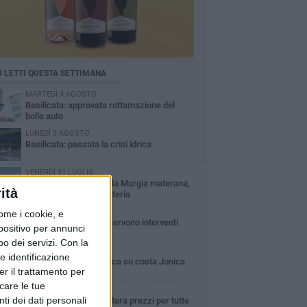
Ù LETTI QUESTA SETTIMANA
MARTEDÌ 4 AGOSTO
Basilicata: approvata rottamazione del
bollo auto
LUNEDÌ 3 AGOSTO
Basilicata: passata la crisi idrica
VENERDÌ 31 LUGLIO
Incendio nel Parco della Murgia materana,
ità
salvati bosco e cementeria
VENERDÌ 31 LUGLIO
ome i cookie, e
Erosione della costa: servono interventi
spositivo per annunci
immediati
o dei servizi.
Con la
LUNEDÌ 3 AGOSTO
e identificazione
Guardia medica turistica su costa Jonica
er il trattamento per
icare le tue
SABATO 1 AGOSTO
ti dei dati personali
Confcommercio: a Matera prezzi per tutte