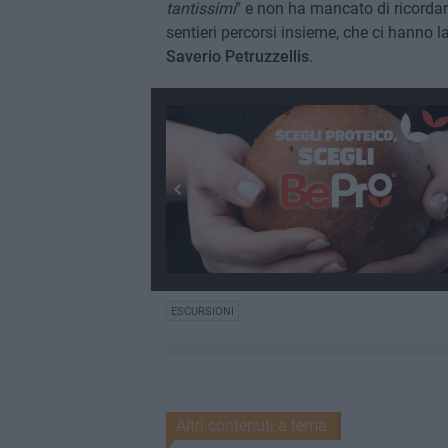
tantissimi
" e non ha mancato di ricorda
sentieri percorsi insieme, che ci hanno l
Saverio Petruzzellis
.
ESCURSIONI
Altri contenuti a tema