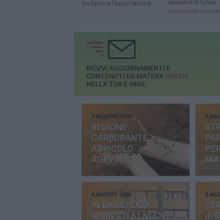
operatori di tutela
tra l'ente e l'associazione
ambientale monta
RICEVI AGGIORNAMENTI E
CONTENUTI DA MATERA
GRATIS
NELLA TUA E-MAIL
7 AGOSTO 2026
7 AG
REGIONE:
STR
CARBURANTE
PAR
AGRICOLO
PER
AGEVOLATO
MA
6 AGOSTO 2026
5 AG
IN BASILICATA
VE
ARRIVATI 61 NUOVI
IL 