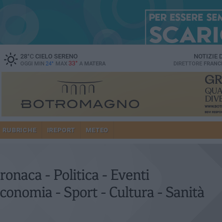
28
°C
CIELO SERENO
NOTIZIE
33°
OGGI MIN
24°
MAX
A
MATERA
DIRETTORE
FRANC
RUBRICHE
IREPORT
METEO