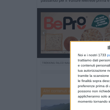
passando per il Vulture Melfese prima e
I
Noi e i nostri 1733
p
trattiamo dati person
TREKKING FALCO NAUMANNI
ESCURSIONI
e contenuti personali
tua autorizzazione no
tramite la scansione 
le finalità sopra des
preferenze prima di 
Altri contenuti a tema
possono non richieder
applicheranno solo a
momento tornando su 