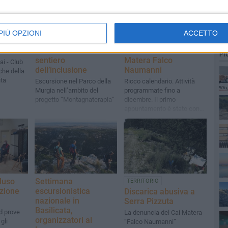
PIÙ OPZIONI
ACCETTO
ammini,
CAI Matera e
Ripartono le
intenso
l’A.Ma.Sa.M. sul
escursioni del Cai
PI
sentiero
Matera Falco
ai - Club
dell’inclusione
Naumanni
che della
nta
Escursione nel Parco della
Ricco calendario. Attività
Murgia nell’ambito del
programmate fino a
progetto “Montagnaterapia”
dicembre. Il primo
appuntamento è stato con
la Murgia
luso
Settimana
TERRITORIO
zione
escursionistica
Discarica abusiva a
nazionale in
Serra Pizzuta
Basilicata,
d prove
La denuncia del Cai Matera
organizzatori al
 gli
“Falco Naumanni”