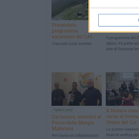
Presentato
Escursioni e c
programma
un altro anno 
escursioni del CAI
Il programma del C
alpino. Fa parte an
Tracciati nuovi sentieri
rete di fruizione le
A Matera conc
TERRITORIO
corso di forma
Cai lucano, incontro al
Ortam del Cai
Parco della Murgia
Materana
Lo scorso weeken
finali di verifica per
Per l'avvio di collaborazioni