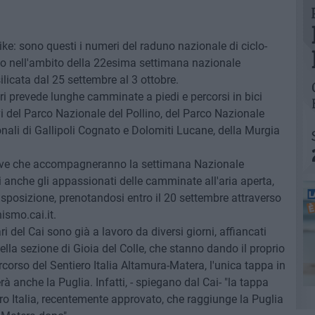
ike: sono questi i numeri del raduno nazionale di ciclo-
no nell'ambito della 22esima settimana nazionale
icata dal 25 settembre al 3 ottobre.
ri prevede lunghe camminate a piedi e percorsi in bici
vi del Parco Nazionale del Pollino, del Parco Nazionale
nali di Gallipoli Cognato e Dolomiti Lucane, della Murgia
iative che accompagneranno la settimana Nazionale
i anche gli appassionati delle camminate all'aria aperta,
 disposizione, prenotandosi entro il 20 settembre attraverso
ismo.cai.it.
ari del Cai sono già a lavoro da diversi giorni, affiancati
ella sezione di Gioia del Colle, che stanno dando il proprio
ercorso del Sentiero Italia Altamura-Matera, l'unica tappa in
anche la Puglia. Infatti, - spiegano dal Cai- "la tappa
ero Italia, recentemente approvato, che raggiunge la Puglia