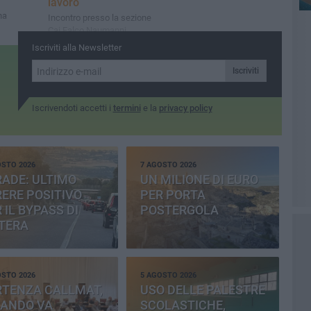
lavoro
na
Incontro presso la sezione
Cai Falco Naumanni
Iscriviti alla Newsletter
Iscriviti
Iscrivendoti accetti i
termini
e la
privacy policy
OSTO 2026
7 AGOSTO 2026
ADE: ULTIMO
UN MILIONE DI EURO
ERE POSITIVO
PER PORTA
 IL BYPASS DI
POSTERGOLA
TERA
OSTO 2026
5 AGOSTO 2026
RTENZA CALLMAT,
USO DELLE PALESTRE
BANDO VA
SCOLASTICHE,