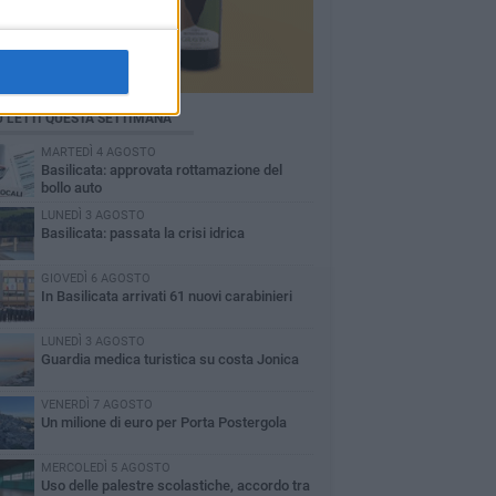
Ù LETTI QUESTA SETTIMANA
MARTEDÌ 4 AGOSTO
Basilicata: approvata rottamazione del
bollo auto
LUNEDÌ 3 AGOSTO
Basilicata: passata la crisi idrica
GIOVEDÌ 6 AGOSTO
In Basilicata arrivati 61 nuovi carabinieri
LUNEDÌ 3 AGOSTO
Guardia medica turistica su costa Jonica
VENERDÌ 7 AGOSTO
Un milione di euro per Porta Postergola
MERCOLEDÌ 5 AGOSTO
Uso delle palestre scolastiche, accordo tra