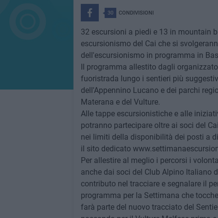
30
CONDIVISIONI
32 escursioni a piedi e 13 in mountain b
escursionismo del Cai che si svolgeran
dell'escursionismo in programma in Basil
Il programma allestito dagli organizzato
fuoristrada lungo i sentieri più suggesti
dell'Appennino Lucano e dei parchi regio
Materana e del Vulture.
Alle tappe escursionistiche e alle iniz
potranno partecipare oltre ai soci del Ca
nei limiti della disponibilità dei posti a
il sito dedicato www.settimanaescursion
Per allestire al meglio i percorsi i volont
anche dai soci del Club Alpino Italiano d
contributo nel tracciare e segnalare il p
programma per la Settimana che toccherà 
farà parte del nuovo tracciato del Senti