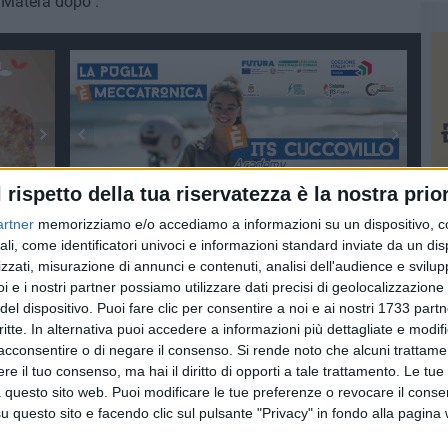
 Matera dopo".
l rispetto della tua riservatezza è la nostra prior
artner
memorizziamo e/o accediamo a informazioni su un dispositivo, c
ali, come identificatori univoci e informazioni standard inviate da un di
zzati, misurazione di annunci e contenuti, analisi dell'audience e svilupp
i e i nostri partner possiamo utilizzare dati precisi di geolocalizzazione 
del dispositivo. Puoi fare clic per consentire a noi e ai nostri 1733 partn
critte. In alternativa puoi accedere a informazioni più dettagliate e modif
acconsentire o di negare il consenso.
Si rende noto che alcuni trattamen
e il tuo consenso, ma hai il diritto di opporti a tale trattamento. Le tue
 questo sito web. Puoi modificare le tue preferenze o revocare il conse
questo sito e facendo clic sul pulsante "Privacy" in fondo alla pagina