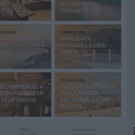
SERTO
ACCORDO TRA
COMUNE E
PROVINCIA
OSTO 2026
3 AGOSTO 2026
ARDIA MEDICA
BASILICATA:
ISTICA SU COSTA
PASSATA LA CRISI
NICA
IDRICA
OSTO 2026
31 LUGLIO 2026
NFCOMMERCIO: A
INCENDIO NEL PARCO
ERA PREZZI PER
DELLA MURGIA
TE LE TASCHE
MATERANA, SALVATI
BOSCO E
CEMENTERIA
Tennis
Oggi cucino io!