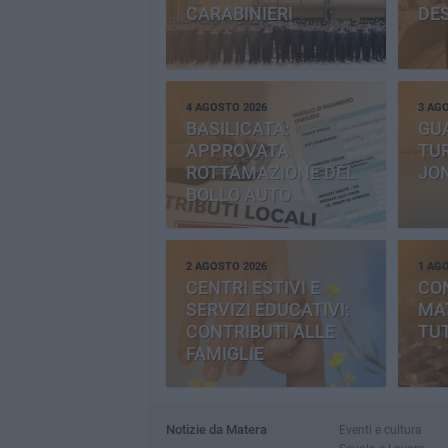
CARABINIERI
DE
4 AGOSTO 2026
3 AG
BASILICATA:
GU
APPROVATA
TUR
ROTTAMAZIONE DEL
JO
BOLLO AUTO
2 AGOSTO 2026
1 AG
CENTRI ESTIVI E
CO
SERVIZI EDUCATIVI:
MAT
CONTRIBUTI ALLE
TUT
FAMIGLIE
Notizie da Matera
Eventi e cultura