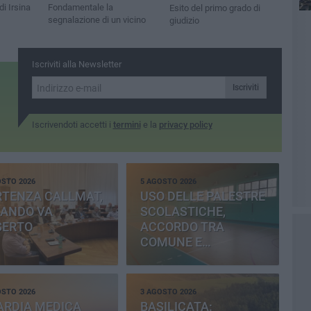
di Irsina
Fondamentale la
Esito del primo grado di
segnalazione di un vicino
giudizio
Iscriviti alla Newsletter
Iscriviti
Iscrivendoti accetti i
termini
e la
privacy policy
OSTO 2026
5 AGOSTO 2026
RTENZA CALLMAT,
USO DELLE PALESTRE
BANDO VA
SCOLASTICHE,
SERTO
ACCORDO TRA
COMUNE E
PROVINCIA
OSTO 2026
3 AGOSTO 2026
ARDIA MEDICA
BASILICATA: