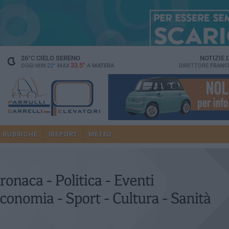
26
°C
CIELO SERENO
NOTIZIE
33.5°
OGGI MIN
22°
MAX
A
MATERA
DIRETTORE
FRANC
RUBRICHE
IREPORT
METEO