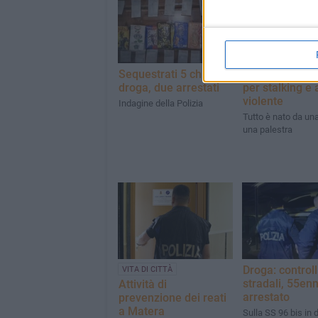
Sequestrati 5 chili di
Tre fratelli arr
droga, due arrestati
per stalking e 
violente
Indagine della Polizia
Tutto è nato da una 
una palestra
Droga: controll
VITA DI CITTÀ
stradali, 55en
Attività di
arrestato
prevenzione dei reati
a Matera
Sulla SS 96 bis in 