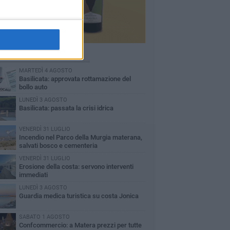
Ù LETTI QUESTA SETTIMANA
MARTEDÌ 4 AGOSTO
Basilicata: approvata rottamazione del
bollo auto
LUNEDÌ 3 AGOSTO
Basilicata: passata la crisi idrica
VENERDÌ 31 LUGLIO
Incendio nel Parco della Murgia materana,
salvati bosco e cementeria
VENERDÌ 31 LUGLIO
Erosione della costa: servono interventi
immediati
LUNEDÌ 3 AGOSTO
Guardia medica turistica su costa Jonica
SABATO 1 AGOSTO
Confcommercio: a Matera prezzi per tutte