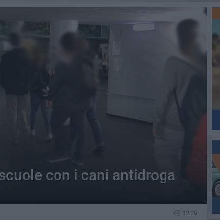
 scuole con i cani antidroga
12.29