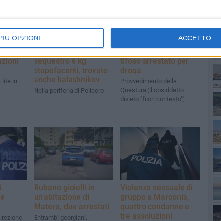
PIÙ OPZIONI
ACCETTO
estati
Due arresti e
Daspo di 5 anni per un
PI
azioni
sequestro 6 kg
tifoso arrestato per
stupefacenti, trovato
droga
anche kalashnikov
lite in
Provvedimento della
Questura (il cosiddetto
Nella periferia di Policoro
divieto "fuori contesto")
i
Rubano gioielli in
Violenza sessuale di
ne
un'abitazione di
gruppo a Marconia,
Matera, due arrestati
quattro condanne e
tre assoluzioni
direzione
Entrambi georgiani.