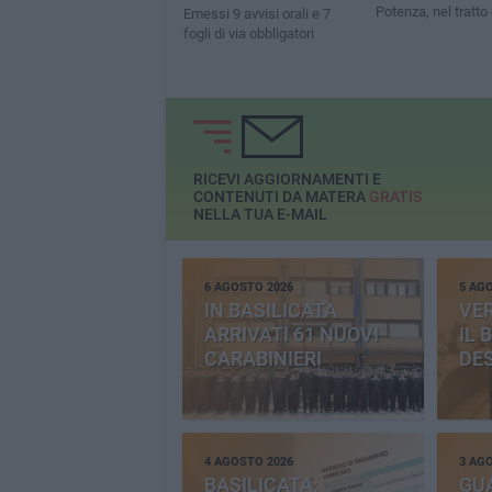
Potenza, nel tratto 
Emessi 9 avvisi orali e 7
fogli di via obbligatori
RICEVI AGGIORNAMENTI E
CONTENUTI DA MATERA
GRATIS
NELLA TUA E-MAIL
6 AGOSTO 2026
5 AG
IN BASILICATA
VE
ARRIVATI 61 NUOVI
IL 
CARABINIERI
DE
4 AGOSTO 2026
3 AG
BASILICATA:
GU