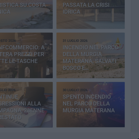
ISTICA SU COSTA
PASSATA LA CRISI
NICA
IDRICA
OSTO 2026
31 LUGLIO 2026
NFCOMMERCIO: A
INCENDIO NEL PARCO
ERA PREZZI PER
DELLA MURGIA
TE LE TASCHE
MATERANA, SALVATI
BOSCO E
CEMENTERIA
GLIO 2026
30 LUGLIO 2026
NTINUE
SPENTO INCENDIO
RESSIONI ALLA
NEL PARCO DELLA
MPAGNA, 28ENNE
MURGIA MATERANA
RESTATO