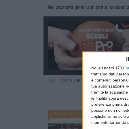
Nei prossimi giorni altri istituti scolasti
I
Noi e i nostri 1731
p
trattiamo dati person
e contenuti personali
CANI
OPERAZIONE ANTIDROGA
POLIZIA DI STATO
tua autorizzazione no
tramite la scansione 
le finalità sopra des
preferenze prima di 
possono non richieder
Altri contenuti a tema
applicheranno solo a
momento tornando su 