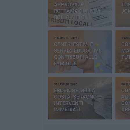
APPROVATA
TUR
ROTTAMAZIONE DEL
JO
BOLLO AUTO
2 AGOSTO 2026
1 AG
CENTRI ESTIVI E
CO
SERVIZI EDUCATIVI:
MAT
CONTRIBUTI ALLE
TUT
FAMIGLIE
31 LUGLIO 2026
30 LU
EROSIONE DELLA
CO
COSTA: SERVONO
AGG
INTERVENTI
CO
IMMEDIATI
AR