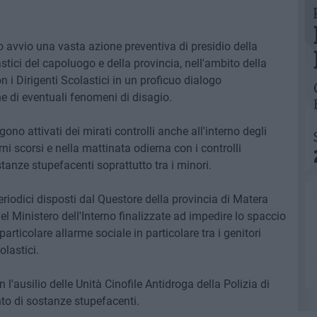
o avvio una vasta azione preventiva di presidio della
lastici del capoluogo e della provincia, nell'ambito della
n i Dirigenti Scolastici in un proficuo dialogo
one di eventuali fenomeni di disagio.
ono attivati dei mirati controlli anche all'interno degli
ni scorsi e nella mattinata odierna con i controlli
tanze stupefacenti soprattutto tra i minori.
 periodici disposti dal Questore della provincia di Matera
 del Ministero dell'Interno finalizzate ad impedire lo spaccio
articolare allarme sociale in particolare tra i genitori
olastici.
on l'ausilio delle Unità Cinofile Antidroga della Polizia di
to di sostanze stupefacenti.