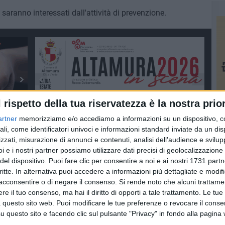
ci saranno interessati dall'attività di prevenzione.
l rispetto della tua riservatezza è la nostra prior
artner
memorizziamo e/o accediamo a informazioni su un dispositivo, c
ali, come identificatori univoci e informazioni standard inviate da un di
zzati, misurazione di annunci e contenuti, analisi dell'audience e svilupp
SCUOLE
i e i nostri partner possiamo utilizzare dati precisi di geolocalizzazione 
del dispositivo. Puoi fare clic per consentire a noi e ai nostri 1731 partn
critte. In alternativa puoi accedere a informazioni più dettagliate e modif
acconsentire o di negare il consenso.
Si rende noto che alcuni trattamen
e il tuo consenso, ma hai il diritto di opporti a tale trattamento. Le tue
 questo sito web. Puoi modificare le tue preferenze o revocare il conse
questo sito e facendo clic sul pulsante "Privacy" in fondo alla pagina