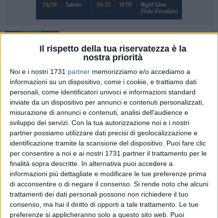
4
Il rispetto della tua riservatezza è la
nostra priorità
Domani ricorrerà il primo anniversario della scomparsa
prematura del Direttore Franco Stella, per quarant'anni alla
Noi e i nostri 1731
partner
memorizziamo e/o accediamo a
guida di Confapi Matera. La Confapi di Matera nel corso di
informazioni su un dispositivo, come i cookie, e trattiamo dati
personali, come identificatori univoci e informazioni standard
una breve cerimonia alla presenza dei familiari più stretti alle
inviate da un dispositivo per annunci e contenuti personalizzati,
ore 17,00, gli intitolerà la Sala Conferenze della sede di
misurazione di annunci e contenuti, analisi dell'audience e
piazza Mulino scoprendo una targa.
sviluppo dei servizi.
Con la tua autorizzazione noi e i nostri
partner possiamo utilizzare dati precisi di geolocalizzazione e
L'ufficio di Presidenza di Confapi Matera, nel più rigoroso
identificazione tramite la scansione del dispositivo. Puoi fare clic
rispetto delle misure di sicurezza anticontagio, incontrerà per
per consentire a noi e ai nostri 1731 partner il trattamento per le
l'occasione la moglie e i figli del Direttore Franco Stella, per
finalità sopra descritte. In alternativa puoi accedere a
informazioni più dettagliate e modificare le tue preferenze prima
una commemorazione dell'uomo e del dirigente del sistema
di acconsentire o di negare il consenso.
Si rende noto che alcuni
confederale. Purtroppo le restrizioni imposte dall'epidemia di
trattamenti dei dati personali possono non richiedere il tuo
COVID-19 non consentono lo svolgimento d'incontri
consenso, ma hai il diritto di opporti a tale trattamento. Le tue
assembleari.
preferenze si applicheranno solo a questo sito web. Puoi