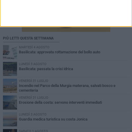
PIÙ LETTI QUESTA SETTIMANA
MARTEDÌ 4 AGOSTO
Basilicata: approvata rottamazione del bollo auto
LUNEDÌ 3 AGOSTO
Basilicata: passata la crisi idrica
VENERDÌ 31 LUGLIO
Incendio nel Parco della Murgia materana, salvati bosco e
cementeria
VENERDÌ 31 LUGLIO
Erosione della costa: servono interventi immediati
LUNEDÌ 3 AGOSTO
Guardia medica turistica su costa Jonica
SABATO 1 AGOSTO