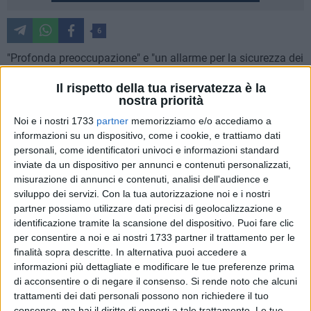
6
"Profonda preoccupazione" e "un allarme per la sicurezza dei
cittadini" sono stati espressi dal presidente della Provincia di
Il rispetto della tua riservatezza è la
Matera, Francesco Mancini, per i tagli ai fondi destinati alla
nostra priorità
manutenzione straordinaria delle strade provinciali.
Noi e i nostri 1733
partner
memorizziamo e/o accediamo a
informazioni su un dispositivo, come i cookie, e trattiamo dati
Per le esigenze di bilancio legate alla realizzazione del Ponte
personali, come identificatori univoci e informazioni standard
dello Stretto, il taglio deciso dal Governo nazionale
inviate da un dispositivo per annunci e contenuti personalizzati,
riguarderà le Province e le Città metropolitane in tutta Italia.
misurazione di annunci e contenuti, analisi dell'audience e
sviluppo dei servizi.
Con la tua autorizzazione noi e i nostri
Alla Provincia di Matera, per gli anni 2025-26 verranno meno
partner possiamo utilizzare dati precisi di geolocalizzazione e
identificazione tramite la scansione del dispositivo. Puoi fare clic
2.718.084 mila euro rispetto ai 3.882.000 assegnati, con una
per consentire a noi e ai nostri 1733 partner il trattamento per le
riduzione del 70 per cento. Nel quadriennio 2025-2028,
finalità sopra descritte. In alternativa puoi accedere a
secondo le stime di Upi nazionale, alla Provincia di Matera
informazioni più dettagliate e modificare le tue preferenze prima
saranno tagliati 4.65.000 euro, rispetto ai circa 9 milioni
di acconsentire o di negare il consenso.
Si rende noto che alcuni
assegnati, con una riduzione del 48% che porterà ad una
trattamenti dei dati personali possono non richiedere il tuo
dotazione effettiva di circa 5 milioni. "Questa drastica
consenso, ma hai il diritto di opporti a tale trattamento. Le tue