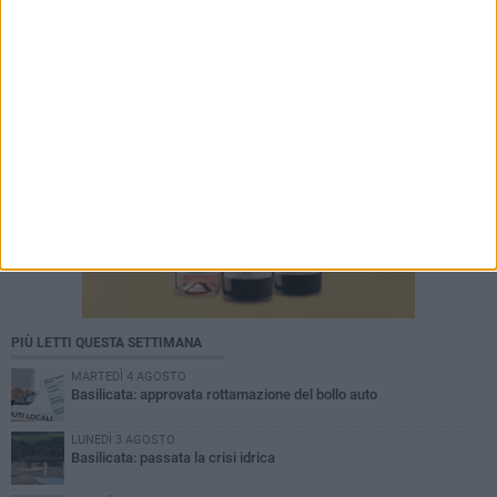
PIÙ LETTI QUESTA SETTIMANA
MARTEDÌ 4 AGOSTO
Basilicata: approvata rottamazione del bollo auto
LUNEDÌ 3 AGOSTO
Basilicata: passata la crisi idrica