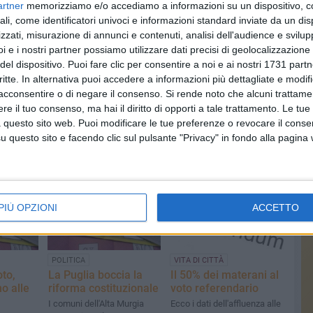
artner
memorizziamo e/o accediamo a informazioni su un dispositivo, c
ali, come identificatori univoci e informazioni standard inviate da un di
zzati, misurazione di annunci e contenuti, analisi dell'audience e svilupp
i e i nostri partner possiamo utilizzare dati precisi di geolocalizzazione 
del dispositivo. Puoi fare clic per consentire a noi e ai nostri 1731 partn
lla
ENTI LOCALI
TERRITORIO
critte. In alternativa puoi accedere a informazioni più dettagliate e modif
A marzo il
Inaugurato l'anno
acconsentire o di negare il consenso.
Si rende noto che alcuni trattamen
a
referendum sulla
giudiziario, il bilancio
giustizia
e il tuo consenso, ma hai il diritto di opporti a tale trattamento. Le tue
in Basilicata
 questo sito web. Puoi modificare le tue preferenze o revocare il conse
o oltre un
Il Consiglio dei ministri ha
In aumento i reati
deciso le date
questo sito e facendo clic sul pulsante "Privacy" in fondo alla pagina
commessi dai minorenni
PIÙ OPZIONI
ACCETTO
POLITICA
VITA DI CITTÀ
to,
La Puglia boccia la
Il 50% dei materani al
o alle
riforma costituzionale
voto referendario
I comuni dell'Alta Murgia
Ecco i dati dell'affluenza alle