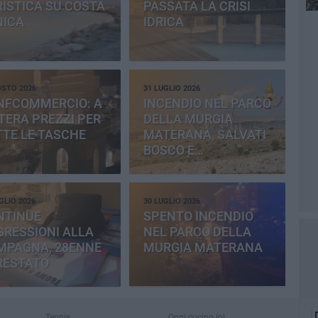
ISTICA SU COSTA
PASSATA LA CRISI
NICA
IDRICA
OSTO 2026
31 LUGLIO 2026
NFCOMMERCIO: A
INCENDIO NEL PARCO
ERA PREZZI PER
DELLA MURGIA
TE LE TASCHE
MATERANA, SALVATI
BOSCO E
CEMENTERIA
GLIO 2026
30 LUGLIO 2026
NTINUE
SPENTO INCENDIO
RESSIONI ALLA
NEL PARCO DELLA
MPAGNA, 28ENNE
MURGIA MATERANA
RESTATO
Tennis
Oggi cucino io!