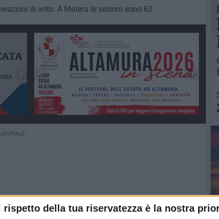
perazioni di voto. A Matera le sezioni sono 62.
UZIONALE
l rispetto della tua riservatezza è la nostra prior