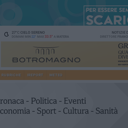
27
°C
CIELO SERENO
NOTIZIE
33.5°
DOMANI MIN
22°
MAX
A
MATERA
DIRETTORE
FRANC
RUBRICHE
IREPORT
METEO