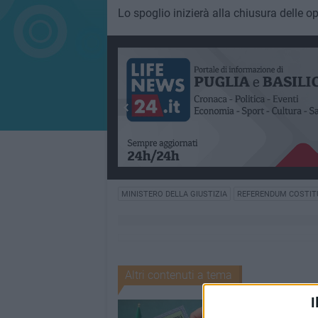
Lo spoglio inizierà alla chiusura delle o
MINISTERO DELLA GIUSTIZIA
REFERENDUM COSTIT
Altri contenuti a tema
I