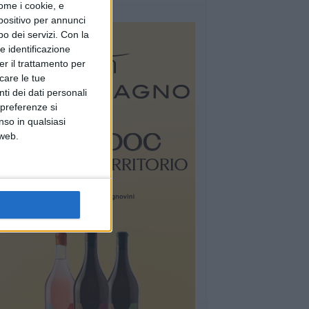
ome i cookie, e
spositivo per annunci
o dei servizi.
Con la
e identificazione
er il trattamento per
icare le tue
ti dei dati personali
 preferenze si
nso in qualsiasi
 web.