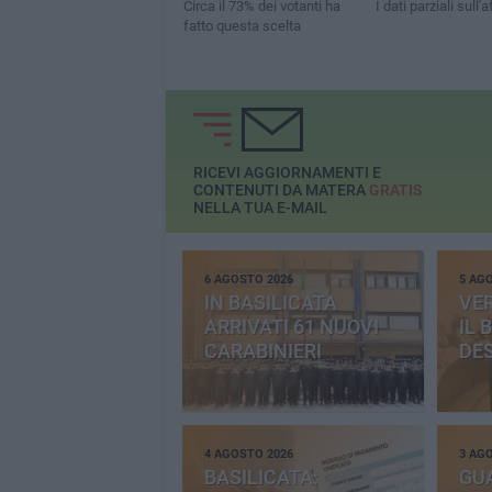
Circa il 73% dei votanti ha
I dati parziali sull'
fatto questa scelta
RICEVI AGGIORNAMENTI E
CONTENUTI DA MATERA
GRATIS
NELLA TUA E-MAIL
6 AGOSTO 2026
5 AG
IN BASILICATA
VE
ARRIVATI 61 NUOVI
IL 
CARABINIERI
DE
4 AGOSTO 2026
3 AG
BASILICATA:
GU