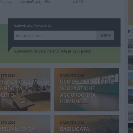
compatti per il No
ore 19
affluenza
Iscriviti alla Newsletter
PI
Iscriviti
Iscrivendoti accetti i
termini
e la
privacy policy
OSTO 2026
5 AGOSTO 2026
RTENZA CALLMAT,
USO DELLE PALESTRE
BANDO VA
SCOLASTICHE,
SERTO
ACCORDO TRA
COMUNE E
PROVINCIA
OSTO 2026
3 AGOSTO 2026
ARDIA MEDICA
BASILICATA: