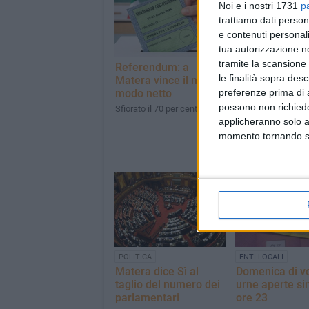
Noi e i nostri 1731
p
trattiamo dati person
e contenuti personali
tua autorizzazione no
tramite la scansione 
Referendum: a
Referendum su
le finalità sopra des
Matera vince il no in
giustizia: i dati
preferenze prima di 
modo netto
sull'affluenza 
Matera
possono non richieder
Sfiorato il 70 per cento
applicheranno solo a
Alle ore 19 ha votat
terzo degli elettori
momento tornando su 
POLITICA
ENTI LOCALI
Matera dice Sì al
Domenica di vo
taglio del numero dei
urne aperte sin
parlamentari
ore 23