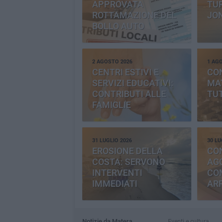
APPROVATA
TUR
ROTTAMAZIONE DEL
JO
BOLLO AUTO
2 AGOSTO 2026
1 AG
CENTRI ESTIVI E
CO
SERVIZI EDUCATIVI:
MAT
CONTRIBUTI ALLE
TUT
FAMIGLIE
31 LUGLIO 2026
30 LU
EROSIONE DELLA
CO
COSTA: SERVONO
AGG
INTERVENTI
CO
IMMEDIATI
AR
Notizie da Matera
Eventi e cultura