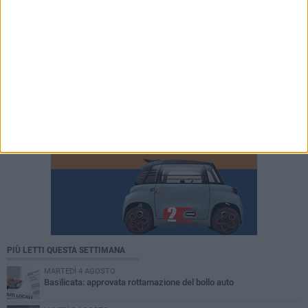
PIÙ LETTI QUESTA SETTIMANA
MARTEDÌ 4 AGOSTO
Basilicata: approvata rottamazione del bollo auto