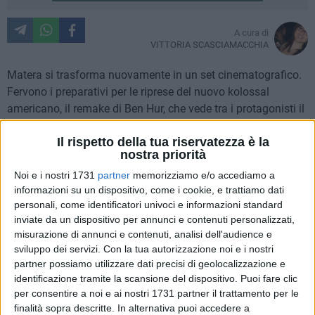
A cura di
VITTORIA SCASCIAMACCHIA
Matera si trasforma nuovamente in un set cinematografico.
Fervono i preparativi per le riprese del nuovo kolossal
americano, il remake di Ben Hur, che vede tra i protagonisti il
celebre attore Morgan Freeman. Dopo alcuni sopralluoghi
Il rispetto della tua riservatezza è la
tecnici effettuati nei giorni scorsi e l'allestimento di alcune
nostra priorità
scenografie, è il momento della scelta dei duemila figuranti
previsti.
Noi e i nostri 1731
partner
memorizziamo e/o accediamo a
informazioni su un dispositivo, come i cookie, e trattiamo dati
personali, come identificatori univoci e informazioni standard
Per tutti i materani e non che desiderano entrare nel mondo
inviate da un dispositivo per annunci e contenuti personalizzati,
del cinema, l'appuntamento è dal 26 al 29 novembre
misurazione di annunci e contenuti, analisi dell'audience e
prossimi presso il centro commerciale "Il Circo" di via
sviluppo dei servizi.
Con la tua autorizzazione noi e i nostri
Sallustio a Matera. Toccherà prima agli uomini presentarsi
partner possiamo utilizzare dati precisi di geolocalizzazione e
alle selezioni il 26 Novembre, per poi proseguire con le
identificazione tramite la scansione del dispositivo. Puoi fare clic
donne, il 27 Novembre; il 28 sarà la volta di uomini palestrati
per consentire a noi e ai nostri 1731 partner il trattamento per le
finalità sopra descritte. In alternativa puoi accedere a
o sportivi, mentre il 29 sarà dedicato ai minori e agli