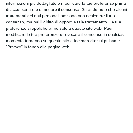
informazioni più dettagliate e modificare le tue preferenze prima
appartenenti ad etnie specifiche (nordafricani e
di acconsentire o di negare il consenso.
Si rende noto che alcuni
subsahariani-neri). Gli orari saranno per tutti i giorni dalle
trattamenti dei dati personali possono non richiedere il tuo
9.00 alle 13.00 e dalle 14.00 alle 18.00, tranne per il giorno
consenso, ma hai il diritto di opporti a tale trattamento. Le tue
29 in cui non è prevista la sessione pomeridiana.
preferenze si applicheranno solo a questo sito web. Puoi
modificare le tue preferenze o revocare il consenso in qualsiasi
Sarà necessario portare con sè un documento di identità. Per
momento tornando su questo sito e facendo clic sul pulsante
"Privacy" in fondo alla pagina web.
i cittadini italiani sono validi (in fotocopia): carta identità,
patente, passaporto, fotocopia del codice fiscale, tessera
sanitaria, o tagliandino agenzia entrate. Per i cittadini
extracomunitari sono validi (in fotocopia): carta d'identità ,
patente , passaporto, fotocopia permesso soggiorno (in
corso di validità). Importante anche portare la fotocopia
tagliando Iban Bancario: Esclusivamente intestato alla
persona che effettua il casting, e con le seguenti
caratteristiche: Conto corrente bancario tramite filiale (no
carte o simili), Conto corrente bancoposta (no postpay – no
libretti postali), Conto corrente bancario tramite carta di
credito solo se: Genius card – unicredit, Superflash – intesa