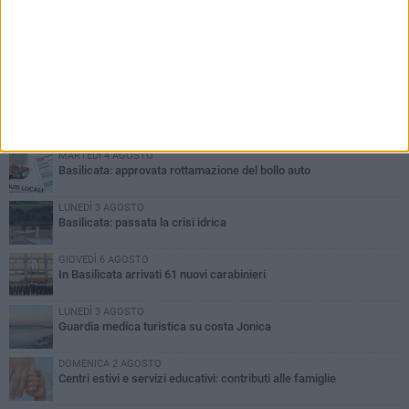
PIÙ LETTI QUESTA SETTIMANA
MARTEDÌ 4 AGOSTO
Basilicata: approvata rottamazione del bollo auto
LUNEDÌ 3 AGOSTO
Basilicata: passata la crisi idrica
GIOVEDÌ 6 AGOSTO
In Basilicata arrivati 61 nuovi carabinieri
LUNEDÌ 3 AGOSTO
Guardia medica turistica su costa Jonica
DOMENICA 2 AGOSTO
Centri estivi e servizi educativi: contributi alle famiglie