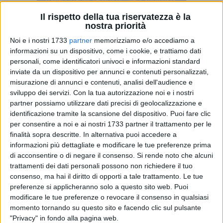
Il rispetto della tua riservatezza è la
nostra priorità
Noi e i nostri 1733
partner
memorizziamo e/o accediamo a
E' previsto per oggi, lunedì 2 maggio alle 16,30 al cinema
informazioni su un dispositivo, come i cookie, e trattiamo dati
Duni di Matera, l'incontro con il Presidente del Consiglio
personali, come identificatori univoci e informazioni standard
Matteo Renzi al quale prenderanno parte il sindaco di
inviate da un dispositivo per annunci e contenuti personalizzati,
Matera, Raffaello de Ruggieri e il Presidente della Regione
misurazione di annunci e contenuti, analisi dell'audience e
Basilicata Marcello Pittella.
sviluppo dei servizi.
Con la tua autorizzazione noi e i nostri
partner possiamo utilizzare dati precisi di geolocalizzazione e
Nella stessa occasione, il Presidente del Consiglio firmerà il
identificazione tramite la scansione del dispositivo. Puoi fare clic
"Patto per la Basilicata" insieme al Presidente della Regione
per consentire a noi e ai nostri 1733 partner il trattamento per le
Marcello Pittella.
finalità sopra descritte. In alternativa puoi accedere a
informazioni più dettagliate e modificare le tue preferenze prima
Un accordo di programma che prevede investimenti per 2,2
di acconsentire o di negare il consenso.
Si rende noto che alcuni
miliardi di euro per il primo biennio, su una proposta
trattamenti dei dati personali possono non richiedere il tuo
complessiva della Regione che ammonta a quattro miliardi,
consenso, ma hai il diritto di opporti a tale trattamento. Le tue
preferenze si applicheranno solo a questo sito web. Puoi
per finanziare quattro "pilastri" per lo sviluppo della Regione
modificare le tue preferenze o revocare il consenso in qualsiasi
nel settore delle infrastrutture, ambiente de energia, sviluppo,
momento tornando su questo sito e facendo clic sul pulsante
turismo e cultura e welfare e legalità.
"Privacy" in fondo alla pagina web.