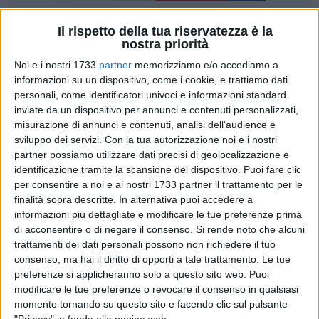
Il rispetto della tua riservatezza è la
nostra priorità
"Il premier Matteo Renzi, parlando con i sindaci dell'ANCI a
Noi e i nostri 1733
partner
memorizziamo e/o accediamo a
Bari, ha annunciato che 'Tutti i progetti presentati dai
informazioni su un dispositivo, come i cookie, e trattiamo dati
Comuni sulle periferie saranno finanziati entro il 2017' . Per
personali, come identificatori univoci e informazioni standard
le periferie italiane nel 2016, il Governo aveva messo a
inviate da un dispositivo per annunci e contenuti personalizzati,
misurazione di annunci e contenuti, analisi dell'audience e
disposizione 500 milioni di euro". Questo è quanto
sviluppo dei servizi.
Con la tua autorizzazione noi e i nostri
affermano i deputati PD Maria Antezza e Ludovico Vico.
partner possiamo utilizzare dati precisi di geolocalizzazione e
identificazione tramite la scansione del dispositivo. Puoi fare clic
"I Sindaci hanno presentato progetti per 2,1 miliardi di euro.
per consentire a noi e ai nostri 1733 partner il trattamento per le
Bene ha fatto il Presidente del Consiglio, Matteo Renzi, ad
finalità sopra descritte. In alternativa puoi accedere a
annunciare che entro il 2017 saranno finanziati tutti i
informazioni più dettagliate e modificare le tue preferenze prima
progetti presentati dai Comuni sulle periferie", tra i quali
di acconsentire o di negare il consenso.
Si rende noto che alcuni
trattamenti dei dati personali possono non richiedere il tuo
rientreranno quelli presentati per la città di Matera e Potenza,
consenso, ma hai il diritto di opporti a tale trattamento. Le tue
di Taranto e le rimanenti città pugliesi.
preferenze si applicheranno solo a questo sito web. Puoi
modificare le tue preferenze o revocare il consenso in qualsiasi
"Investire ed intervenire nelle periferie delle nostre grandi e
momento tornando su questo sito e facendo clic sul pulsante
medie città significa - concludono gli Onorevoli - attivare una
"Privacy" in fondo alla pagina web.