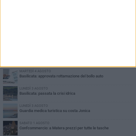
PIÙ LETTI QUESTA SETTIMANA
MARTEDÌ 4 AGOSTO
Basilicata: approvata rottamazione del bollo auto
LUNEDÌ 3 AGOSTO
Basilicata: passata la crisi idrica
LUNEDÌ 3 AGOSTO
Guardia medica turistica su costa Jonica
SABATO 1 AGOSTO
Confcommercio: a Matera prezzi per tutte le tasche