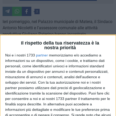
2
Ieri pomeriggio, nel Palazzo municipale di Matera, il Sindaco
Antonio Nicoletti e l'assessore comunale alle attività
produttive Giuliano Paterino hanno incontrato
l'Amministratore Unico di Acquedotto Lucano Alfonso
Il rispetto della tua riservatezza è la
Andretta e il coordinatore del centro operativo di Matera
nostra priorità
Lorenzo Appella. L'incontro si è svolto per fare il punto sulla
Noi e i nostri 1733
partner
memorizziamo e/o accediamo a
rete di approvvigionamento della risorsa idrica, con
informazioni su un dispositivo, come i cookie, e trattiamo dati
particolare riferimento ai casi di interruzione avvenuti a
personali, come identificatori univoci e informazioni standard
Matera nel periodo pasquale, e che hanno causato gravi
inviate da un dispositivo per annunci e contenuti personalizzati,
misurazione di annunci e contenuti, analisi dell'audience e
disagi per la comunità materana. Si è parlato, inoltre, della
sviluppo dei servizi.
Con la tua autorizzazione noi e i nostri
crisi idrica e della necessità di sensibilizzare i cittadini sulle
partner possiamo utilizzare dati precisi di geolocalizzazione e
corrette modalità di utilizzo dell'acqua.
identificazione tramite la scansione del dispositivo. Puoi fare clic
per consentire a noi e ai nostri 1733 partner il trattamento per le
Durante il confronto, sono stati approfonditi i dati relativi ai
finalità sopra descritte. In alternativa puoi accedere a
consumi idrici in città e sono stati valutati gli scenari futuri
informazioni più dettagliate e modificare le tue preferenze prima
legati agli interventi da effettuare e alle esigenze della
di acconsentire o di negare il consenso.
Si rende noto che alcuni