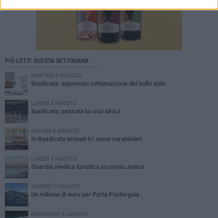
PIÙ LETTI QUESTA SETTIMANA
MARTEDÌ 4 AGOSTO
Basilicata: approvata rottamazione del bollo auto
LUNEDÌ 3 AGOSTO
Basilicata: passata la crisi idrica
GIOVEDÌ 6 AGOSTO
In Basilicata arrivati 61 nuovi carabinieri
LUNEDÌ 3 AGOSTO
Guardia medica turistica su costa Jonica
VENERDÌ 7 AGOSTO
Un milione di euro per Porta Postergola
MERCOLEDÌ 5 AGOSTO