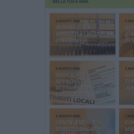
NELLA TUA E-MAIL
6 AGOSTO 2026
5 AG
IN BASILICATA
VE
ARRIVATI 61 NUOVI
IL 
CARABINIERI
DE
4 AGOSTO 2026
3 AG
BASILICATA:
GU
APPROVATA
TUR
ROTTAMAZIONE DEL
JO
BOLLO AUTO
2 AGOSTO 2026
1 AG
CENTRI ESTIVI E
CO
SERVIZI EDUCATIVI:
MAT