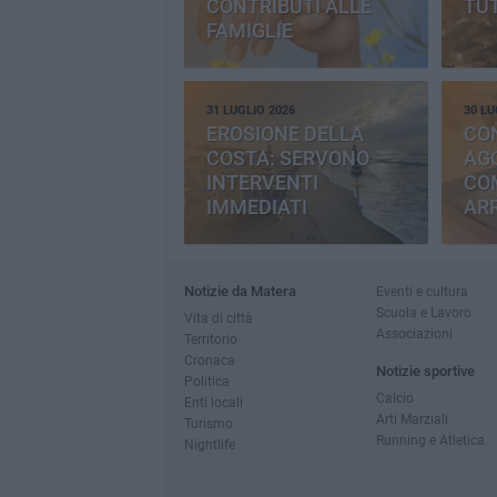
CONTRIBUTI ALLE
TUT
FAMIGLIE
31 LUGLIO 2026
30 LU
EROSIONE DELLA
CO
COSTA: SERVONO
AGG
INTERVENTI
CO
IMMEDIATI
AR
Notizie da Matera
Eventi e cultura
Scuola e Lavoro
Vita di città
Associazioni
Territorio
Cronaca
Notizie sportive
Politica
Calcio
Enti locali
Arti Marziali
Turismo
Running e Atletica
Nightlife