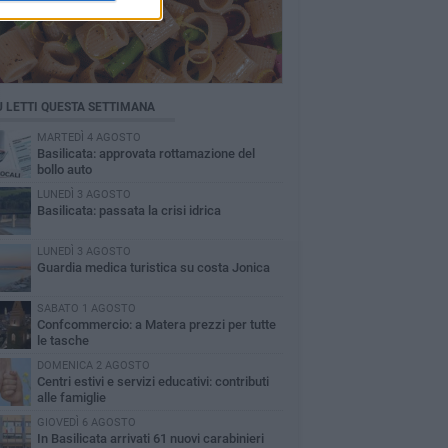
Ù LETTI QUESTA SETTIMANA
MARTEDÌ 4 AGOSTO
Basilicata: approvata rottamazione del
bollo auto
LUNEDÌ 3 AGOSTO
Basilicata: passata la crisi idrica
LUNEDÌ 3 AGOSTO
Guardia medica turistica su costa Jonica
SABATO 1 AGOSTO
Confcommercio: a Matera prezzi per tutte
le tasche
DOMENICA 2 AGOSTO
Centri estivi e servizi educativi: contributi
alle famiglie
GIOVEDÌ 6 AGOSTO
In Basilicata arrivati 61 nuovi carabinieri