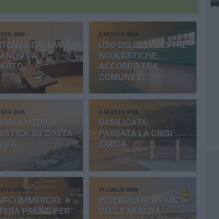
OSTO 2026
5 AGOSTO 2026
RTENZA CALLMAT,
USO DELLE PALESTRE
BANDO VA
SCOLASTICHE,
SERTO
ACCORDO TRA
COMUNE E
PROVINCIA
OSTO 2026
3 AGOSTO 2026
ARDIA MEDICA
BASILICATA:
ISTICA SU COSTA
PASSATA LA CRISI
NICA
IDRICA
OSTO 2026
31 LUGLIO 2026
NFCOMMERCIO: A
INCENDIO NEL PARCO
ERA PREZZI PER
DELLA MURGIA