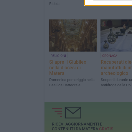
Ridola
RELIGIONI
CRONACA
Si apre il Giubileo
Recuperati die
nella diocesi di
manufatti di i
Matera
archeologico
Domenica pomeriggio nella
Scoperti durante un
Basilica Cattedrale
antidroga della Pol
RICEVI AGGIORNAMENTI E
CONTENUTI DA MATERA
GRATIS