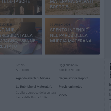
TE LE TASCHE
MATERANA, SALVATI
BOSCO E
CEMENTERIA
GLIO 2026
30 LUGLIO 2026
NTINUE
SPENTO INCENDIO
RESSIONI ALLA
NEL PARCO DELLA
MPAGNA, 28ENNE
MURGIA MATERANA
RESTATO
Tennis
Oggi cucino io!
Altri sport
Speciale Natale
Agenda eventi di Matera
Segnalazioni iReport
I
Le Rubriche di MateraLife
Previsioni meteo
R
Capitale europea della cultura
M
Video
Festa della Bruna 2016
t