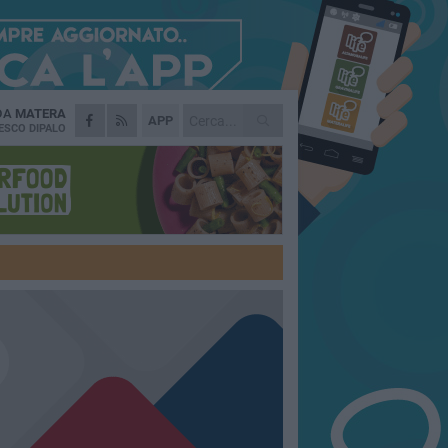
 DA
MATERA
APP
ESCO DIPALO