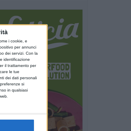
ità
ome i cookie, e
spositivo per annunci
o dei servizi.
Con la
e identificazione
er il trattamento per
icare le tue
ti dei dati personali
 preferenze si
nso in qualsiasi
 web.