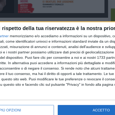
l rispetto della tua riservatezza è la nostra prior
artner
memorizziamo e/o accediamo a informazioni su un dispositivo, c
ali, come identificatori univoci e informazioni standard inviate da un di
zzati, misurazione di annunci e contenuti, analisi dell'audience e svilupp
i e i nostri partner possiamo utilizzare dati precisi di geolocalizzazione 
del dispositivo. Puoi fare clic per consentire a noi e ai nostri 1733 partn
critte. In alternativa puoi accedere a informazioni più dettagliate e modif
acconsentire o di negare il consenso.
Si rende noto che alcuni trattamen
e il tuo consenso, ma hai il diritto di opporti a tale trattamento. Le tue
 questo sito web. Puoi modificare le tue preferenze o revocare il conse
questo sito e facendo clic sul pulsante "Privacy" in fondo alla pagina
EVENTI E CULTURA
ENTI LOCALI
r Papa
Si amplia il polo
Beni culturali: fondi
culturale della diocesi
destinati alla
Basilicata
Inaugurato da arcivescovo
PIÙ OPZIONI
ACCETTO
prima della partenza a
rdì
Proposta del Ministero della