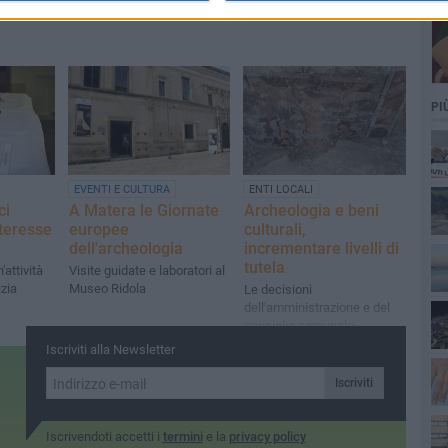
Cesena
cultura
PI
EVENTI E CULTURA
ENTI LOCALI
ci
A Matera le Giornate
Archeologia e beni
nteresse
europee
culturali,
dell'archeologia
incrementare livelli di
tutela
'attività
Visite guidate e laboratori al
izia
Museo Ridola
Le decisioni
dell'amministrazione e del
consiglio comunale
Iscriviti alla Newsletter
Iscriviti
Iscrivendoti accetti i
termini
e la
privacy policy