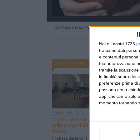
CATTEDRALE DI MATERA
ARCHEOLOGIA
I
Noi e i nostri 1733
p
trattiamo dati person
e contenuti personali
Altri contenuti a tema
tua autorizzazione no
tramite la scansione 
le finalità sopra des
preferenze prima di 
possono non richieder
applicheranno solo a
momento tornando su 
EVENTI E CULTURA
RELIGIONI
Mostra archeologica
Una messa pe
nell’ex ospedale San
Francesco in
Rocco
Cattedrale
In attesa dei lavori al museo
In programma vene