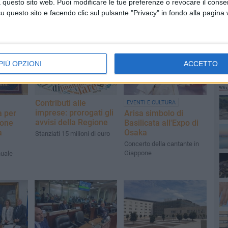
 questo sito web. Puoi modificare le tue preferenze o revocare il conse
questo sito e facendo clic sul pulsante "Privacy" in fondo alla pagina
PI
PIÙ OPZIONI
ACCETTO
Contributi alle
EVENTI E CULTURA
imprese: prorogati gli
a per
Arisa simbolo di
avvisi della Regione
ione
Basilicata all'Expo di
a
Osaka
Stanziati 15 milioni di euro
Concerto della cantante in
Giappone
uale