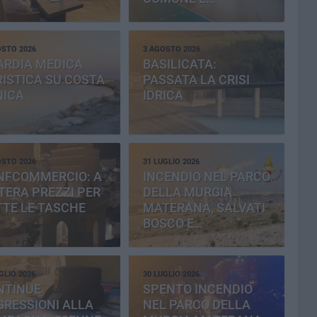
PROVINCIA
OSTO 2026
3 AGOSTO 2026
ARDIA MEDICA
BASILICATA:
ISTICA SU COSTA
PASSATA LA CRISI
NICA
IDRICA
OSTO 2026
31 LUGLIO 2026
NFCOMMERCIO: A
INCENDIO NEL PARCO
ERA PREZZI PER
DELLA MURGIA
TE LE TASCHE
MATERANA, SALVATI
BOSCO E
CEMENTERIA
GLIO 2026
30 LUGLIO 2026
NTINUE
SPENTO INCENDIO
RESSIONI ALLA
NEL PARCO DELLA