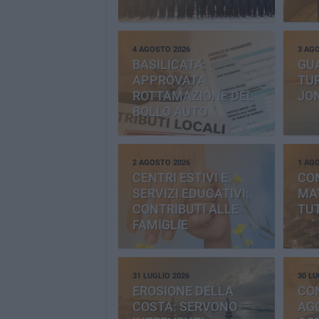
4 AGOSTO 2026
3 AG
BASILICATA:
GU
APPROVATA
TUR
ROTTAMAZIONE DEL
JO
BOLLO AUTO
2 AGOSTO 2026
1 AG
CENTRI ESTIVI E
CO
SERVIZI EDUCATIVI:
MAT
CONTRIBUTI ALLE
TUT
FAMIGLIE
31 LUGLIO 2026
30 LU
EROSIONE DELLA
CO
COSTA: SERVONO
AGG