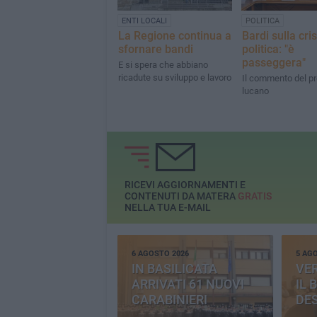
ENTI LOCALI
POLITICA
La Regione continua a
Bardi sulla cris
sfornare bandi
politica: "è
passeggera"
E si spera che abbiano
ricadute su sviluppo e lavoro
Il commento del p
lucano
RICEVI AGGIORNAMENTI E
CONTENUTI DA MATERA
GRATIS
NELLA TUA E-MAIL
6 AGOSTO 2026
5 AG
IN BASILICATA
VE
ARRIVATI 61 NUOVI
IL 
CARABINIERI
DE