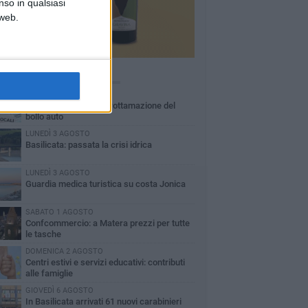
nso in qualsiasi
 web.
Ù LETTI QUESTA SETTIMANA
MARTEDÌ 4 AGOSTO
Basilicata: approvata rottamazione del
bollo auto
LUNEDÌ 3 AGOSTO
Basilicata: passata la crisi idrica
LUNEDÌ 3 AGOSTO
Guardia medica turistica su costa Jonica
SABATO 1 AGOSTO
Confcommercio: a Matera prezzi per tutte
le tasche
DOMENICA 2 AGOSTO
Centri estivi e servizi educativi: contributi
alle famiglie
GIOVEDÌ 6 AGOSTO
In Basilicata arrivati 61 nuovi carabinieri