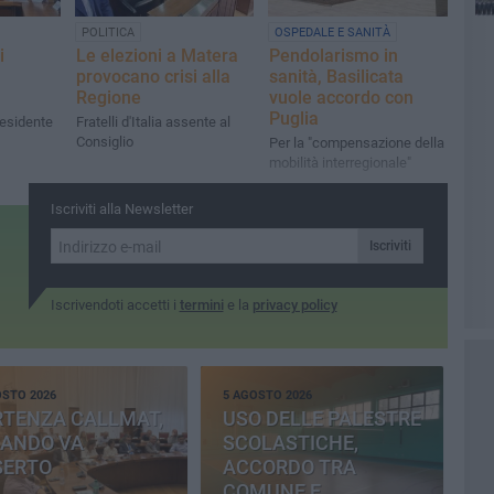
POLITICA
OSPEDALE E SANITÀ
i
Le elezioni a Matera
Pendolarismo in
provocano crisi alla
sanità, Basilicata
Regione
vuole accordo con
Puglia
residente
Fratelli d'Italia assente al
Consiglio
Per la "compensazione della
mobilità interregionale"
Iscriviti alla Newsletter
Iscriviti
Iscrivendoti accetti i
termini
e la
privacy policy
OSTO 2026
5 AGOSTO 2026
RTENZA CALLMAT,
USO DELLE PALESTRE
BANDO VA
SCOLASTICHE,
SERTO
ACCORDO TRA
COMUNE E