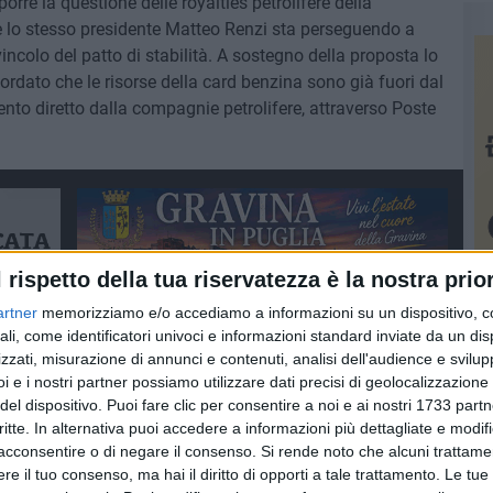
porre la questione delle royalties petrolifere della
e lo stesso presidente Matteo Renzi sta perseguendo a
incolo del patto di stabilità. A sostegno della proposta lo
ordato che le risorse della card benzina sono già fuori dal
mento diretto dalla compagnie petrolifere, attraverso Poste
l rispetto della tua riservatezza è la nostra prior
artner
memorizziamo e/o accediamo a informazioni su un dispositivo, c
ali, come identificatori univoci e informazioni standard inviate da un di
zzati, misurazione di annunci e contenuti, analisi dell'audience e svilupp
i e i nostri partner possiamo utilizzare dati precisi di geolocalizzazione 
del dispositivo. Puoi fare clic per consentire a noi e ai nostri 1733 partn
critte. In alternativa puoi accedere a informazioni più dettagliate e modif
acconsentire o di negare il consenso.
Si rende noto che alcuni trattamen
e il tuo consenso, ma hai il diritto di opporti a tale trattamento. Le tue