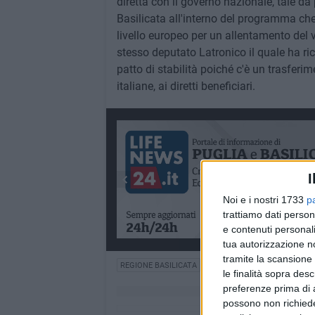
diretta con il governo nazionale, tale da 
Basilicata all'interno del programma ch
livello europeo per un allentamento del v
stesso deputato Latronico il quale ha ric
patto di stabilità poiché c'è un trasferi
italiane, ai diretti beneficiari.
I
Noi e i nostri 1733
p
trattiamo dati person
e contenuti personali
tua autorizzazione no
tramite la scansione 
REGIONE BASILICATA
ROYALTIES
le finalità sopra des
preferenze prima di 
possono non richieder