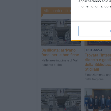
applicheranno solo a
momento tornando su 
Altri contenuti a tema
Basilicata: arrivano i
ENTI LOCALI
fondi per le bonifiche
Trovata l'intes
rilancio e gest
Nelle aree inquinate di Val
della Bibliotec
Basento e Tito
Stigliani
Finanziamento ann
della Regione