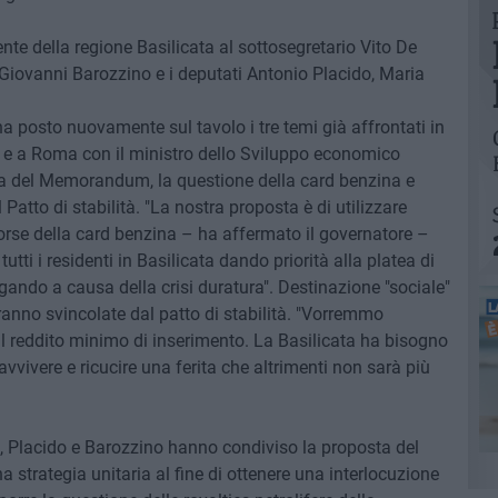
te della regione Basilicata al sottosegretario Vito De
e Giovanni Barozzino e i deputati Antonio Placido, Maria
 ha posto nuovamente sul tavolo i tre temi già affrontati in
a e a Roma con il ministro dello Sviluppo economico
presa del Memorandum, la questione della card benzina e
l Patto di stabilità. "La nostra proposta è di utilizzare
sorse della card benzina – ha affermato il governatore –
tti i residenti in Basilicata dando priorità alla platea di
gando a causa della crisi duratura". Destinazione "sociale"
ranno svincolate dal patto di stabilità. "Vorremmo
r il reddito minimo di inserimento. La Basilicata ha bisogno
ravvivere e ricucire una ferita che altrimenti non sarà più
a, Placido e Barozzino hanno condiviso la proposta del
a strategia unitaria al fine di ottenere una interlocuzione