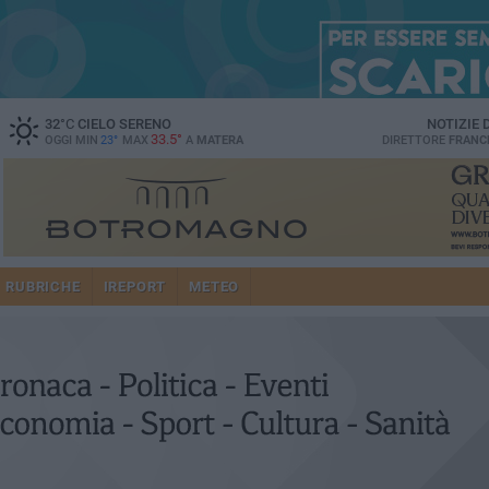
32
°C
CIELO SERENO
NOTIZIE
33.5°
OGGI MIN
23°
MAX
A
MATERA
DIRETTORE
FRANC
RUBRICHE
IREPORT
METEO