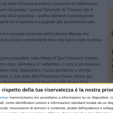
ià nel resto d'Europa accade in occasione di celebrazioni
ato dal gruppo "Lycosa Tarantula" di Tricarico che si
rso della tarantola, i quattro elementi e proseguendo
uante tra la tamorra e il pugnale alla tammurriata nera.
terrà il concerto musicale dell'Orchestra Melody che
orio musicale comprendente brani che hanno fatto la storia
orio presiederà, nella chiesa di San Francesco d'Assisi,
giorno dopo, domenica 21 settembre, ci sarà la processione
entro città. Seguiranno i fuochi pirotecnici a sfondo
ano, a cura della ditta Pirotecnica Santa Chiara, già
e dei festeggiamenti di Maria SS della Bruna 2014.
l rispetto della tua riservatezza è la nostra prior
artner
memorizziamo e/o accediamo a informazioni su un dispositivo, c
ali, come identificatori univoci e informazioni standard inviate da un di
zzati, misurazione di annunci e contenuti, analisi dell'audience e svilupp