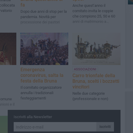
fa
icollocata
Anche quest’anno il
rvatorio
comitato invita le coppie
Dopo due anni di stop per la
che compiono 25, 50 e 60
pandemia. Novità per
anni di matrimonio a
processione dei pastori
festeggiare con il patrono
Emergenza
ASSOCIAZIONI
coronavirus, salta la
Carro trionfale della
festa della Bruna
Bruna, scelti i bozzetti
vincitori
Il comitato organizzatore
annulla i tradizionali
Nelle due categorie
festeggiamenti
(professionale e non)
 comune
nioni e il
Iscriviti alla Newsletter
Iscriviti