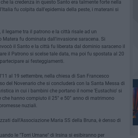
 che la credenza in questo Santo era talmente forte nella
'Italia fu colpita dall'epidemia della peste, i materani si
il legame tra il patrono e la città risale ad un
 Matera fu dominata dall'invasione saracena. Si
ocò il Santo e la città fu liberata dal dominio saraceno il
 il Patrono si scelse tale data, ma poi fu spostata al 20
 partecipare ai festeggiamenti.
ll'11 al 19 settembre, nella chiesa di San Francesco
igioso del Novenario che si concluderà con la Santa Messa di
istica in cui i bambini che portano il nome 'Eustachio' si
pie che hanno compiuto il 25° e 50° anno di matrimono
 promesse nuziali.
zzati dall'Associazione Maria SS della Bruna, è denso di
quando le "Torri Umane" di Irsina si esibiranno per