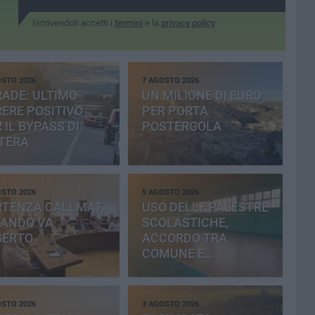
Iscrivendoti accetti i
termini
e la
privacy policy
OSTO 2026
7 AGOSTO 2026
ADE: ULTIMO
UN MILIONE DI EURO
ERE POSITIVO
PER PORTA
 IL BYPASS DI
POSTERGOLA
TERA
OSTO 2026
5 AGOSTO 2026
RTENZA CALLMAT,
USO DELLE PALESTRE
BANDO VA
SCOLASTICHE,
SERTO
ACCORDO TRA
COMUNE E
PROVINCIA
OSTO 2026
3 AGOSTO 2026