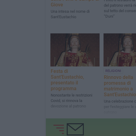
Giove
del patrono verrà r
sul tetto del conse
Una intesa nel nome di
“Duni”
Sant'Eustachio
Festa di
RELIGIONI
Sant’Eustachio,
Rinnovo della
presentato il
promessa di
programma
matrimonio a
Sant’Eustachio
Nonostante le restrizioni
Covid, si rinnova la
Una celebrazione
devozione al patrono
per festeggiare le u
patrono