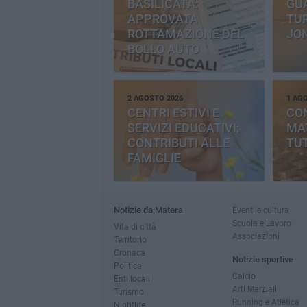
BASILICATA:
GU
APPROVATA
TUR
ROTTAMAZIONE DEL
JO
BOLLO AUTO
2 AGOSTO 2026
1 AG
CENTRI ESTIVI E
CO
SERVIZI EDUCATIVI:
MAT
CONTRIBUTI ALLE
TUT
FAMIGLIE
Notizie da Matera
Eventi e cultura
Scuola e Lavoro
Vita di città
Associazioni
Territorio
Cronaca
Notizie sportive
Politica
Calcio
Enti locali
Arti Marziali
Turismo
Running e Atletica
Nightlife