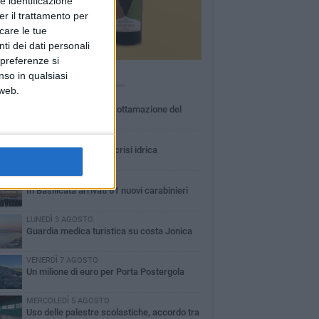
e identificazione
er il trattamento per
icare le tue
ti dei dati personali
 preferenze si
nso in qualsiasi
Ù LETTI QUESTA SETTIMANA
 web.
MARTEDÌ 4 AGOSTO
Basilicata: approvata rottamazione del
bollo auto
LUNEDÌ 3 AGOSTO
Basilicata: passata la crisi idrica
GIOVEDÌ 6 AGOSTO
In Basilicata arrivati 61 nuovi carabinieri
LUNEDÌ 3 AGOSTO
Guardia medica turistica su costa Jonica
VENERDÌ 7 AGOSTO
Un milione di euro per Porta Postergola
MERCOLEDÌ 5 AGOSTO
Uso delle palestre scolastiche, accordo tra