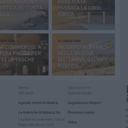
ARDIA MEDICA
BASILICATA:
ISTICA SU COSTA
PASSATA LA CRISI
NICA
IDRICA
OSTO 2026
31 LUGLIO 2026
NFCOMMERCIO: A
INCENDIO NEL PARCO
ERA PREZZI PER
DELLA MURGIA
TE LE TASCHE
MATERANA, SALVATI
BOSCO E
CEMENTERIA
Tennis
Oggi cucino io!
Altri sport
Speciale Natale
Agenda eventi di Matera
Segnalazioni iReport
I
Le Rubriche di MateraLife
Previsioni meteo
R
Capitale europea della cultura
M
Video
Festa della Bruna 2016
t