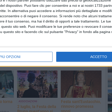
i e i nostri partner possiamo utilizzare dati precisi di geolocalizzazione 
del dispositivo. Puoi fare clic per consentire a noi e ai nostri 1733 partn
critte. In alternativa puoi accedere a informazioni più dettagliate e modif
acconsentire o di negare il consenso.
Si rende noto che alcuni trattamen
e il tuo consenso, ma hai il diritto di opporti a tale trattamento. Le tue
 questo sito web. Puoi modificare le tue preferenze o revocare il conse
PI
questo sito e facendo clic sul pulsante "Privacy" in fondo alla pagina
PIÙ OPZIONI
ACCETTO
o torna
Festa sant’Eustacchio,
ASSOCIAZIONI
rinnovo promessa
2 luglio, la Festa della
sposi
Bruna quest'anno si
a statua