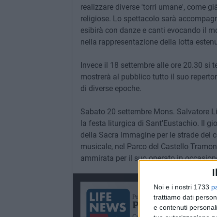
realizzare diverse 'torri umane', come g
religiose. Lo spettacolo sarà accompagn
esibirà con danze e canti evocando il mo
nella rappresentazione della lotta esten
Invece il 18 settembre alle ore 20.30 si 
mostrerà al pubblico tutto il suo repert
di diverse epoche.
Sabato 20 settembre Mons. Salvatore Lig
la festa liturgica di Sant'Eustachio. Il 
della Sacra Immagine per le strade del c
musicale, nel Parco del Castello Tramont
ammirata per il suo operato in occasion
I
Noi e i nostri 1733
p
trattiamo dati person
e contenuti personali