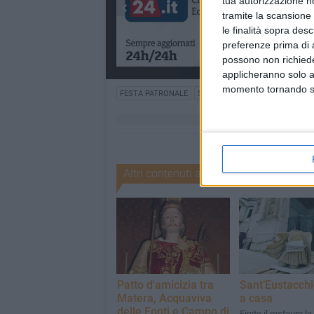
tua autorizzazione no
tramite la scansione 
le finalità sopra des
preferenze prima di 
possono non richieder
applicheranno solo a
momento tornando su 
FESTA PATRONALE
SANT'EUSTACHIO
Altri contenuti a tema
Patto d'amicizia tra
Sant’Eustacchi
Matera, Acquaviva
a casa
delle Fonti e Campo di
Finito il restauro l