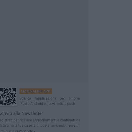
MATERALIFE APP
Scarica l'applicazione per iPhone,
iPad e Android e ricevi notizie push
scriviti alla Newsletter
egistrati per ricevere aggiornamenti e contenuti da
atera nella tua casella di posta
Iscrivendoti accetti i
ermini
e la
privacy policy