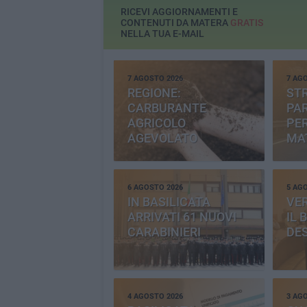
RICEVI AGGIORNAMENTI E
CONTENUTI DA MATERA
GRATIS
NELLA TUA E-MAIL
7 AGOSTO 2026
7 AG
REGIONE:
STR
CARBURANTE
PAR
AGRICOLO
PER
AGEVOLATO
MA
6 AGOSTO 2026
5 AG
IN BASILICATA
VE
ARRIVATI 61 NUOVI
IL 
CARABINIERI
DE
4 AGOSTO 2026
3 AG