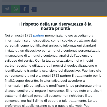
1
Il consiglio comunale di Matera aveva chiesto al governatore
Il rispetto della tua riservatezza è la
Vito Bardi e all'assessore alla sanità Rocco Leone, di
nostra priorità
partecipare ad una seduta della massima assise comunale
Noi e i nostri 1733
partner
memorizziamo e/o accediamo a
in forma aperta, per discutere della sanità. Invito fino a
informazioni su un dispositivo, come i cookie, e trattiamo dati
questo momento declinato, anzi ignorato dai due -sottolinea
personali, come identificatori univoci e informazioni standard
il presidente del consiglio comunale di Matera, Antonio
inviate da un dispositivo per annunci e contenuti personalizzati,
Materdomini.
misurazione di annunci e contenuti, analisi dell'audience e
sviluppo dei servizi.
Con la tua autorizzazione noi e i nostri
"Alla data odierna nessuna risposta è pervenuta da Bardi,
partner possiamo utilizzare dati precisi di geolocalizzazione e
neanche per confermare o meno la volontà di partecipare
identificazione tramite la scansione del dispositivo. Puoi fare clic
per consentire a noi e ai nostri 1733 partner il trattamento per le
all'assise"- afferma Materdomini, ricordando che sono
finalità sopra descritte. In alternativa puoi accedere a
passate più di due settimane da quel 27 novembre, in cui
informazioni più dettagliate e modificare le tue preferenze prima
l'intero consiglio all'unanimità ha manifestato la volontà di
di acconsentire o di negare il consenso.
Si rende noto che alcuni
ascoltare in seduta aperta i due autorevoli esponenti del
trattamenti dei dati personali possono non richiedere il tuo
governo regionale.
consenso, ma hai il diritto di opporti a tale trattamento. Le tue
preferenze si applicheranno solo a questo sito web. Puoi