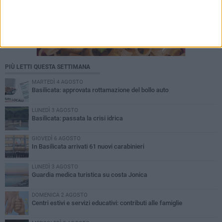
PIÙ LETTI QUESTA SETTIMANA
MARTEDÌ 4 AGOSTO
Basilicata: approvata rottamazione del bollo auto
LUNEDÌ 3 AGOSTO
Basilicata: passata la crisi idrica
GIOVEDÌ 6 AGOSTO
In Basilicata arrivati 61 nuovi carabinieri
LUNEDÌ 3 AGOSTO
Guardia medica turistica su costa Jonica
DOMENICA 2 AGOSTO
Centri estivi e servizi educativi: contributi alle famiglie