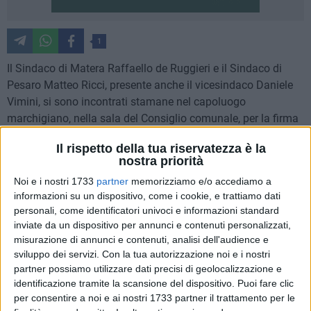
1
Il Sindaco di Matera Raffaello de Ruggieri e il Sindaco di
Pesaro Matteo Ricci, presente anche il vicesindaco Daniele
Vimini, si sono incontrati stamane nel capoluogo
marchigiano, nella sala del Consiglio comunale, per la firma
di un Protocollo d'Intesa.
Il rispetto della tua riservatezza è la
nostra priorità
Partendo dai punti di forza che accomunano le due città
Noi e i nostri 1733
partner
memorizziamo e/o accediamo a
come i rispettivi riconoscimenti Unesco che Matera ha
informazioni su un dispositivo, come i cookie, e trattiamo dati
ottenuto nel 1993 per i Sassi "Patrimonio Mondiale
personali, come identificatori univoci e informazioni standard
dell'Umanità" e Pesaro, nello scorso ottobre, quale "Città
inviate da un dispositivo per annunci e contenuti personalizzati,
creativa della Musica", la designazione di Matera di Capitale
misurazione di annunci e contenuti, analisi dell'audience e
europea della cultura per il 2019 e la proclamazione del
sviluppo dei servizi.
Con la tua autorizzazione noi e i nostri
2018 quale "Anno rossiniano" in occasione del 150° anno
partner possiamo utilizzare dati precisi di geolocalizzazione e
identificazione tramite la scansione del dispositivo. Puoi fare clic
dalla morte di Gioachino Rossini, la presenza del
per consentire a noi e ai nostri 1733 partner il trattamento per le
Conservatorio di musica Egidio Romualdo Duni e del