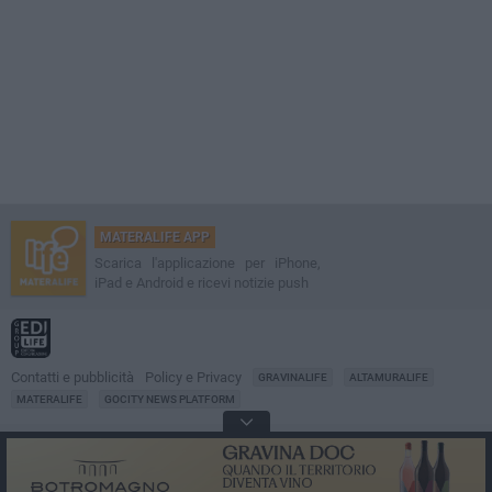
MATERALIFE APP
Scarica l'applicazione per iPhone,
iPad e Android e ricevi notizie push
Contatti e pubblicità
Policy e Privacy
GRAVINALIFE
ALTAMURALIFE
MATERALIFE
GOCITY NEWS PLATFORM
Notizie da
Matera
Direttore
Francesco Dipalo
© 2001-2026 Edilife. Tutti i diritti riservati. Nessuna parte di questo sito può
essere riprodotta senza il permesso scritto dell'editore. Tecnologia: GoCity