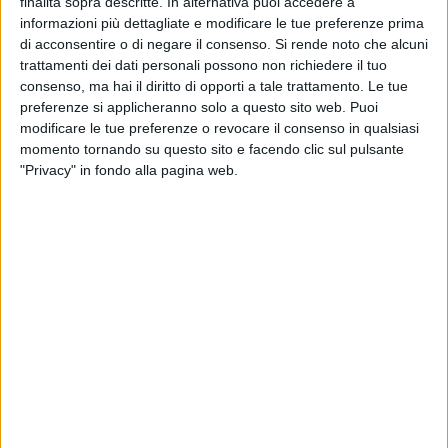
finalità sopra descritte. In alternativa puoi accedere a
Conservatorio di musica Gioachino Rossini, si è ritenuto
informazioni più dettagliate e modificare le tue preferenze prima
auspicabile integrare le politiche culturali e turistiche per la
di acconsentire o di negare il consenso.
Si rende noto che alcuni
promozione e lo sviluppo dei due centri. Entrambe le
trattamenti dei dati personali possono non richiedere il tuo
Amministrazioni si ritroveranno impegnate da oggi a
consenso, ma hai il diritto di opporti a tale trattamento. Le tue
perseguire determinati obiettivi quali le definizioni di
preferenze si applicheranno solo a questo sito web. Puoi
modificare le tue preferenze o revocare il consenso in qualsiasi
programmi, anche pluriennali, in ambito turistico e culturale;
momento tornando su questo sito e facendo clic sul pulsante
l'ideazione di progetti e iniziative culturali e turistiche
"Privacy" in fondo alla pagina web.
comuni; la definizione di un calendario coordinato di eventi
culturali per gli anni 2018, 2019 e successivi; l'integrazione
delle attività di promozione turistica anche attraverso la
collaborazione dei rispettivi "distretti turistici"; la definizione
e la realizzazione di politiche comuni di promozione e
comunicazione dell'offerta culturale legate ai rispettivi
riconoscimenti Unesco e infine la definizione di progetti per
la valorizzazione in ambito nazionale e internazionale
dell'offerta culturale turistica.
Soddisfatti i due rappresentanti istituzionali che,
incontrandosi già nella serata di ieri, hanno avuto modo di