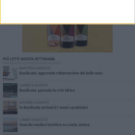
PIÙ LETTI QUESTA SETTIMANA
MARTEDÌ 4 AGOSTO
Basilicata: approvata rottamazione del bollo auto
LUNEDÌ 3 AGOSTO
Basilicata: passata la crisi idrica
GIOVEDÌ 6 AGOSTO
In Basilicata arrivati 61 nuovi carabinieri
LUNEDÌ 3 AGOSTO
Guardia medica turistica su costa Jonica