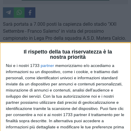
Sarà portata a 7.000 posti la capienza dello stadio "XXI
Settembre - Franco Salerno" in vista del prossimo
campionato in Lega Pro della squadra A.S.D. Matera Calcio.
La decisione è stata presa nel corso della riunione del
Il rispetto della tua riservatezza è la
Comitato Provinciale per l'Ordine e la Sicurezza Pubblica
nostra priorità
tenutasi ieri pomeriggio, 9 Luglio, e presieduta dal Prefetto
Noi e i nostri 1733
partner
memorizziamo e/o accediamo a
della provincia di Matera, Luigi Pizzi. All'ordine del giorno
informazioni su un dispositivo, come i cookie, e trattiamo dati
l'attuazione di interventi integrati per la sicurezza delle
personali, come identificatori univoci e informazioni standard
manifestazioni sportive.
inviate da un dispositivo per annunci e contenuti personalizzati,
misurazione di annunci e contenuti, analisi dell'audience e
Presenti al vertice tenutosi in Prefettura i rappresentanti
sviluppo dei servizi.
Con la tua autorizzazione noi e i nostri
dell'Amministrazione Provinciale e dell'Amministrazione
partner possiamo utilizzare dati precisi di geolocalizzazione e
Comunale, i Vertici delle Forze di Polizia, il Comandante
identificazione tramite la scansione del dispositivo. Puoi fare clic
per consentire a noi e ai nostri 1733 partner il trattamento per le
Provinciale dei Vigili del Fuoco e il rappresentante la società
finalità sopra descritte. In alternativa puoi accedere a
A.S.D. Matera Calcio.
informazioni più dettagliate e modificare le tue preferenze prima