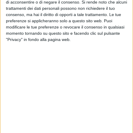
di acconsentire o di negare il consenso.
Si rende noto che alcuni
Nel corso dell'incontro sono stati verificati gli adempimenti
trattamenti dei dati personali possono non richiedere il tuo
richiesti dall'Osservatorio Nazionale sulle Manifestazioni
consenso, ma hai il diritto di opporti a tale trattamento. Le tue
Sportive, relativi alle misure di sicurezza strutturali e
preferenze si applicheranno solo a questo sito web. Puoi
organizzative in tutti gli Stadi in uso alle società iscritte ai
modificare le tue preferenze o revocare il consenso in qualsiasi
momento tornando su questo sito e facendo clic sul pulsante
campionati di calcio della Lega Pro.
"Privacy" in fondo alla pagina web.
Le novità più importanti riguardano la vendita dei ticket on-
line, tramite una società incaricata dall'A.S.D. Matera Calcio;
l'utilizzo di un sistema palmare per il controllo dei tagliandi
di ingresso per ciascun settore del campo; la presenza di un
adeguato numero di steward; la presentazione di piani
relativi all'intera stagione, relativi alla selezione, alla
formazione e all'aggiornamento degli steward; la
realizzazione di iniziative di fidelizzazione dei tifosi
attraverso la Ticketing Policy; la nomina del rappresentante
per le relazioni con i tifosi denominato Supporter Liaison
Officer – LSO.