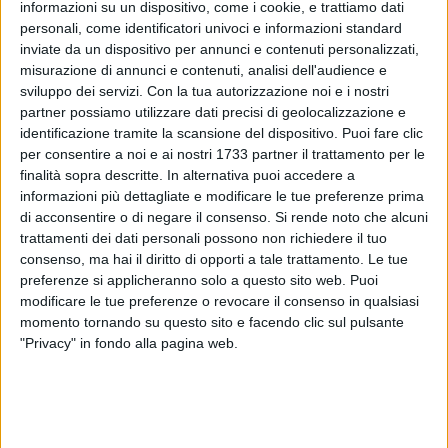
informazioni su un dispositivo, come i cookie, e trattiamo dati
personali, come identificatori univoci e informazioni standard
inviate da un dispositivo per annunci e contenuti personalizzati,
1
misurazione di annunci e contenuti, analisi dell'audience e
Stanotte, a partire dalle ore 23 e fino alle ore 5, verrà
sviluppo dei servizi.
Con la tua autorizzazione noi e i nostri
partner possiamo utilizzare dati precisi di geolocalizzazione e
effettuato il trattamento di disinfestazione adulticida, contro
identificazione tramite la scansione del dispositivo. Puoi fare clic
insetti e zanzare, nella città di Matera e nei borghi.
per consentire a noi e ai nostri 1733 partner il trattamento per le
finalità sopra descritte. In alternativa puoi accedere a
Le raccomandazioni ai cittadini sono quelle consuete: non
informazioni più dettagliate e modificare le tue preferenze prima
sostare in ambienti aperti durante e dopo il trattamento;
di acconsentire o di negare il consenso.
Si rende noto che alcuni
tenere le finestre chiuse; evitare di stendere la biancheria;
trattamenti dei dati personali possono non richiedere il tuo
evitare parcheggi di autovetture che possano ostacolare le
consenso, ma hai il diritto di opporti a tale trattamento. Le tue
preferenze si applicheranno solo a questo sito web. Puoi
operazioni di disinfestazione.
modificare le tue preferenze o revocare il consenso in qualsiasi
momento tornando su questo sito e facendo clic sul pulsante
"Privacy" in fondo alla pagina web.