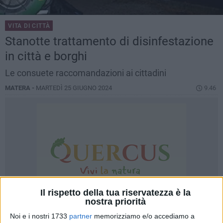
VITA DI CITTÀ
Stanotte trattamento di disinfestazione
in città e borghi
Le consuete raccomandazioni ai cittadini
MATERA -
MARTEDÌ 25 GIUGNO 2024
9.46
Il rispetto della tua riservatezza è la
nostra priorità
Noi e i nostri 1733
partner
memorizziamo e/o accediamo a