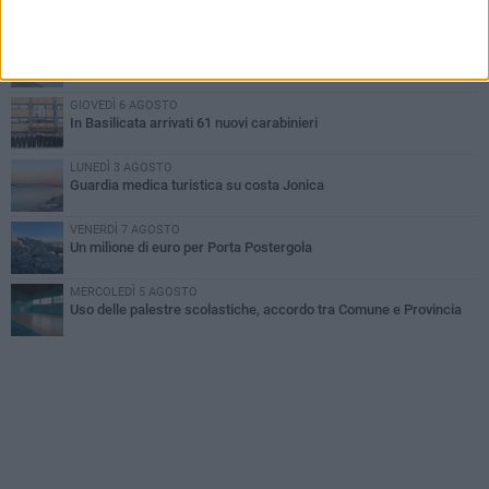
LUNEDÌ 3 AGOSTO
Basilicata: passata la crisi idrica
GIOVEDÌ 6 AGOSTO
In Basilicata arrivati 61 nuovi carabinieri
LUNEDÌ 3 AGOSTO
Guardia medica turistica su costa Jonica
VENERDÌ 7 AGOSTO
Un milione di euro per Porta Postergola
MERCOLEDÌ 5 AGOSTO
Uso delle palestre scolastiche, accordo tra Comune e Provincia