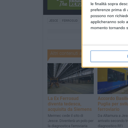
le finalità sopra des
preferenze prima di 
possono non richieder
JESCE
FERROSUD
applicheranno solo a
momento tornando su 
Altri contenuti a tema
La Ex Ferrosud
Accordo Basili
diventa tedesca,
Puglia per svi
acquisita da Siemens
ferroviario
Mermec cede il sito di
Da Altamura a Jes
Jesce. Diventerà un polo per
arrivato secondo t
la diagnostica ferroviaria
diagnostico RFI