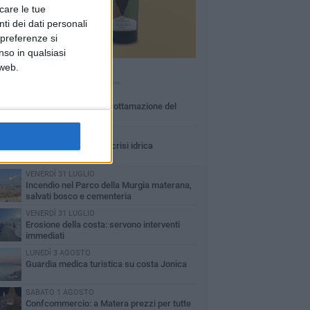
icare le tue
ti dei dati personali
 preferenze si
nso in qualsiasi
 web.
Ù LETTI QUESTA SETTIMANA
MARTEDÌ 4 AGOSTO
Basilicata: approvata rottamazione del
bollo auto
LUNEDÌ 3 AGOSTO
Basilicata: passata la crisi idrica
VENERDÌ 31 LUGLIO
Incendio nel Parco della Murgia materana,
salvati bosco e cementeria
VENERDÌ 31 LUGLIO
Erosione della costa: servono interventi
immediati
LUNEDÌ 3 AGOSTO
Guardia medica turistica su costa Jonica
SABATO 1 AGOSTO
Confcommercio: a Matera prezzi per tutte