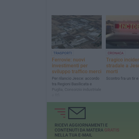
TRASPORTI
CRONACA
Ferrovie: nuovi
Tragico incide
investimenti per
stradale a Jes
sviluppo traffico merci
morti
Per rilancio Jesce: accordo
Scontro fra un tir e
tra Regioni Basilicata e
Puglia, Consorzio industriale
e Rfi
RICEVI AGGIORNAMENTI E
CONTENUTI DA MATERA
GRATIS
NELLA TUA E-MAIL