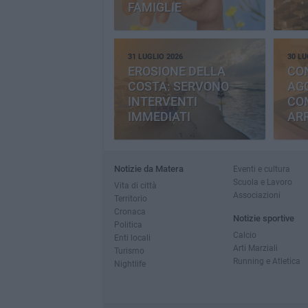
FAMIGLIE
31 LUGLIO 2026
30 LU
EROSIONE DELLA
CO
COSTA: SERVONO
AGG
INTERVENTI
CO
IMMEDIATI
AR
Notizie da Matera
Eventi e cultura
Scuola e Lavoro
Vita di città
Associazioni
Territorio
Cronaca
Notizie sportive
Politica
Calcio
Enti locali
Arti Marziali
Turismo
Running e Atletica
Nightlife