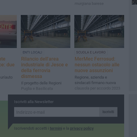
murgiana barese
ENTI LOCALI
SCUOLA E LAVORO
nte
Rilancio dell'area
MerMec Ferrosud:
ce: due
industriale di Jesce e
nessun ostacolo alle
della ferrovia
nuove assunzioni
dismessa
 un'auto
Regione, azienda e
sindacati firmano nuova
Il progetto delle Regioni
clausola per accordo 2023
Puglia e Basilicata
Iscriviti alla Newsletter
Iscriviti
Iscrivendoti accetti i
termini
e la
privacy policy