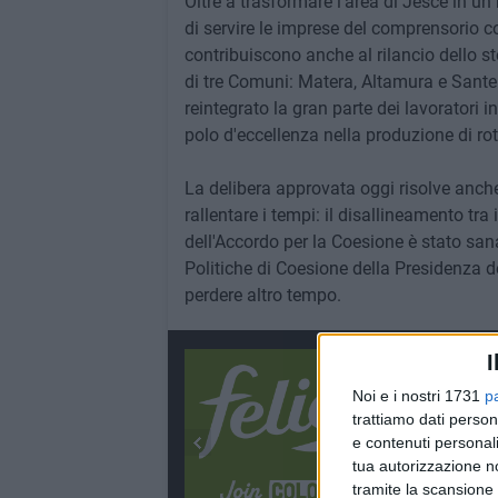
Oltre a trasformare l'area di Jesce in un
di servire le imprese del comprensorio con 
contribuiscono anche al rilancio dello st
di tre Comuni: Matera, Altamura e Sante
reintegrato la gran parte dei lavoratori 
polo d'eccellenza nella produzione di rota
La delibera approvata oggi risolve anch
rallentare i tempi: il disallineamento tra 
dell'Accordo per la Coesione è stato sana
Politiche di Coesione della Presidenza de
perdere altro tempo.
I
Noi e i nostri 1731
p
trattiamo dati person
e contenuti personali
tua autorizzazione no
tramite la scansione 