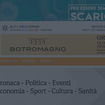
30.5
°C
CIELO SERENO
NOTIZIE
34°
OGGI MIN
22.5°
MAX
A
MATERA
DIRETTORE
FRANC
RUBRICHE
IREPORT
METEO