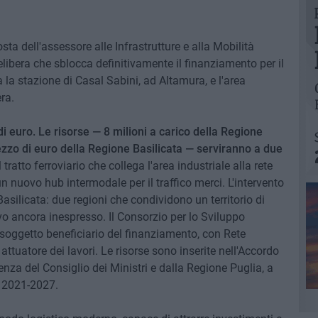
ta dell'assessore alle Infrastrutture e alla Mobilità
ibera che sblocca definitivamente il finanziamento per il
a la stazione di Casal Sabini, ad Altamura, e l'area
era.
di euro. Le risorse — 8 milioni a carico della Regione
ezzo di euro della Regione Basilicata — serviranno a due
l tratto ferroviario che collega l'area industriale alla rete
n nuovo hub intermodale per il traffico merci. L'intervento
asilicata: due regioni che condividono un territorio di
vo ancora inespresso. Il Consorzio per lo Sviluppo
l soggetto beneficiario del finanziamento, con Rete
 attuatore dei lavori. Le risorse sono inserite nell'Accordo
enza del Consiglio dei Ministri e dalla Regione Puglia, a
e 2021-2027.