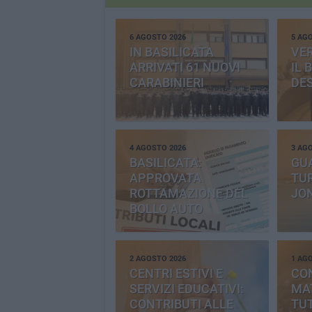
6 AGOSTO 2026
5 AG
IN BASILICATA
VE
ARRIVATI 61 NUOVI
IL 
CARABINIERI
DE
4 AGOSTO 2026
3 AG
BASILICATA:
GU
APPROVATA
TUR
ROTTAMAZIONE DEL
JO
BOLLO AUTO
2 AGOSTO 2026
1 AG
CENTRI ESTIVI E
CO
SERVIZI EDUCATIVI:
MAT
CONTRIBUTI ALLE
TUT