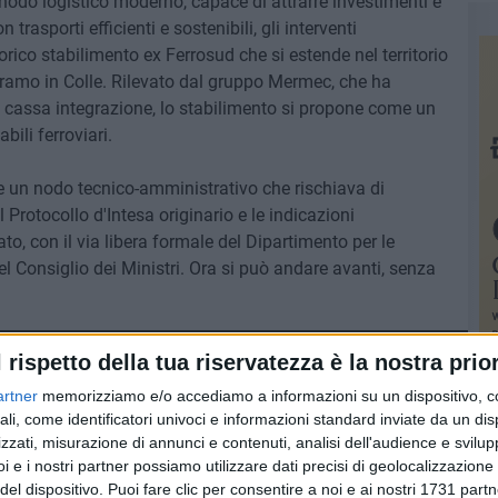
 nodo logistico moderno, capace di attrarre investimenti e
trasporti efficienti e sostenibili, gli interventi
orico stabilimento ex Ferrosud che si estende nel territorio
ramo in Colle. Rilevato dal gruppo Mermec, che ha
in cassa integrazione, lo stabilimento si propone come un
bili ferroviari.
e un nodo tecnico-amministrativo che rischiava di
il Protocollo d'Intesa originario e le indicazioni
to, con il via libera formale del Dipartimento per le
l Consiglio dei Ministri. Ora si può andare avanti, senza
l rispetto della tua riservatezza è la nostra prior
artner
memorizziamo e/o accediamo a informazioni su un dispositivo, c
ali, come identificatori univoci e informazioni standard inviate da un di
zzati, misurazione di annunci e contenuti, analisi dell'audience e svilupp
i e i nostri partner possiamo utilizzare dati precisi di geolocalizzazione 
del dispositivo. Puoi fare clic per consentire a noi e ai nostri 1731 partn