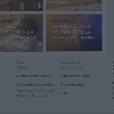
BOSCO E
CEMENTERIA
GLIO 2026
30 LUGLIO 2026
NTINUE
SPENTO INCENDIO
RESSIONI ALLA
NEL PARCO DELLA
MPAGNA, 28ENNE
MURGIA MATERANA
RESTATO
Tennis
Oggi cucino io!
Altri sport
Speciale Natale
Agenda eventi di Matera
Segnalazioni iReport
I
Le Rubriche di MateraLife
Previsioni meteo
R
Capitale europea della cultura
M
Video
Festa della Bruna 2016
t