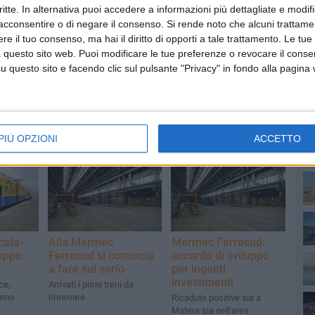
critte. In alternativa puoi accedere a informazioni più dettagliate e modif
acconsentire o di negare il consenso.
Si rende noto che alcuni trattamen
e il tuo consenso, ma hai il diritto di opporti a tale trattamento. Le tue
 questo sito web. Puoi modificare le tue preferenze o revocare il conse
questo sito e facendo clic sul pulsante "Privacy" in fondo alla pagina
PI
PIÙ OPZIONI
ACCETTO
cata-
Alla Mermec
Mermec Ferrosud:
luppo
Ferrosud si comincia
accordo di sviluppo
a fare sul serio
per ingenti
investimenti
ce,
Arrivati i primi treni da
reno
rinnovare
Ricadute positive sia a
Matera sia nell'area