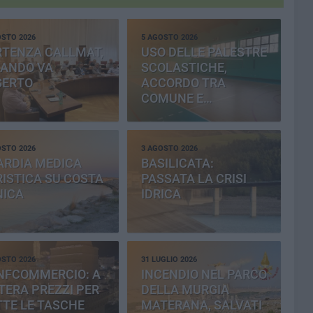
OSTO 2026
5 AGOSTO 2026
RTENZA CALLMAT,
USO DELLE PALESTRE
BANDO VA
SCOLASTICHE,
SERTO
ACCORDO TRA
COMUNE E
PROVINCIA
OSTO 2026
3 AGOSTO 2026
ARDIA MEDICA
BASILICATA:
ISTICA SU COSTA
PASSATA LA CRISI
NICA
IDRICA
OSTO 2026
31 LUGLIO 2026
NFCOMMERCIO: A
INCENDIO NEL PARCO
ERA PREZZI PER
DELLA MURGIA
TE LE TASCHE
MATERANA, SALVATI