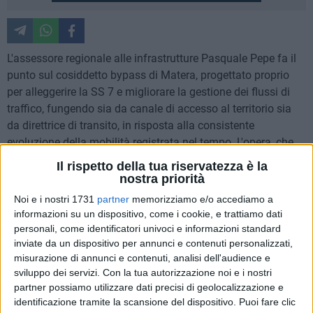
L'assessore regionale alle infrastrutture Pasquale Pepe fa il
punto sul cosiddetto bypass di Matera, progettato proprio
per alleggerire la SS 7 e migliorare la gestione dei flussi di
traffico, fungendo sia da canale di accesso al territorio sia
da direttrice di transito, in risposta alla consistente
evoluzione della mobilità registrata nel tempo. L'opera, che
prevede 4 corsie per 14 chilometri, ha un valore complessivo
Il rispetto della tua riservatezza è la
di circa 500 milioni di euro e si registra una diffusa
nostra priorità
sensibilità sulla necessità di "fare presto", in relazione alla
Noi e i nostri 1731
partner
memorizziamo e/o accediamo a
mole di traffico che insiste sull'attuale percorso. Non a caso
informazioni su un dispositivo, come i cookie, e trattiamo dati
sul tavolo c'è anche l'ipotesi di procedere per lotti funzionali,
personali, come identificatori univoci e informazioni standard
a cominciare da quello che collega lo svincolo della SP 3
inviate da un dispositivo per annunci e contenuti personalizzati,
misurazione di annunci e contenuti, analisi dell'audience e
con l'uscita di Matera sud o Matera centro.
sviluppo dei servizi.
Con la tua autorizzazione noi e i nostri
partner possiamo utilizzare dati precisi di geolocalizzazione e
Ad ogni modo, in questa fase l'obiettivo è quello di arrivare
identificazione tramite la scansione del dispositivo. Puoi fare clic
nel più breve tempo possibile alla conclusione della