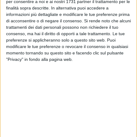
per consentire a noi e ai nostri 1731 partner il trattamento per le
Valutazione di Impatto Ambientale (VIA) e, dopodiché, alla
finalità sopra descritte. In alternativa puoi accedere a
cantierizzazione di un'opera fondamentale per la sicurezza
informazioni più dettagliate e modificare le tue preferenze prima
dei cittadini e per il futuro infrastrutturale della Basilicata.
di acconsentire o di negare il consenso.
Si rende noto che alcuni
trattamenti dei dati personali possono non richiedere il tuo
consenso, ma hai il diritto di opporti a tale trattamento. Le tue
L'opera rappresenta un elemento strategico non solo per la
preferenze si applicheranno solo a questo sito web. Puoi
città di Matera, ma per l'intero sistema della mobilità
modificare le tue preferenze o revocare il consenso in qualsiasi
regionale. In ragione di tale rilevanza, l'intervento è stato
momento tornando su questo sito e facendo clic sul pulsante
indicato, insieme alla direttrice Salerno-Potenza-Bari, come
"Privacy" in fondo alla pagina web.
prioritario da inserire nel Contratto di Programma tra Anas e
il Ministero delle Infrastrutture e dei Trasporti, attualmente in
fase di definizione e sottoscrizione.
Proprio sull'iter "ritengo opportuno fornire un quadro
aggiornato e puntuale. Viene seguito con continuità,
attraverso un'interlocuzione costante con tutti i livelli
istituzionali coinvolti. In tale ambito, nei giorni scorsi ho
avuto un ennesimo incontro a Roma finalizzato alla verifica
diretta dello stato di avanzamento del procedimento", spiega