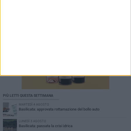
PIÙ LETTI QUESTA SETTIMANA
MARTEDÌ 4 AGOSTO
Basilicata: approvata rottamazione del bollo auto
LUNEDÌ 3 AGOSTO
Basilicata: passata la crisi idrica