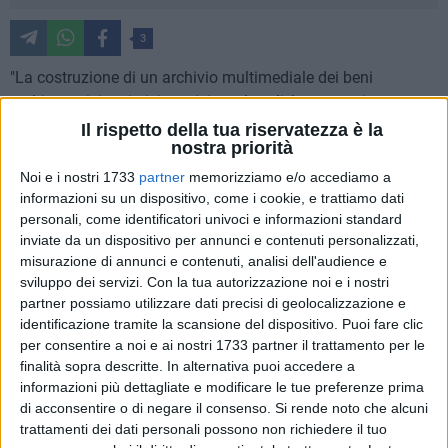
3
"La costruzione di un archivio multimediale dei beni
architettonici, artistici, storici e culturali; la promozione e
realizzazione di percorsi formativi e di ricerca; l'attivazione di
Il rispetto della tua riservatezza è la
nostra priorità
consulenze tecnico-scientifiche sui temi del restauro, della
sicurezza, salvaguardia e valorizzazione del patrimonio
Noi e i nostri 1733
partner
memorizziamo e/o accediamo a
architettonico, storico e ambientale; l'attivazione di tirocini
informazioni su un dispositivo, come i cookie, e trattiamo dati
personali, come identificatori univoci e informazioni standard
formativi certificati per studenti e dottorandi, da svolgersi
inviate da un dispositivo per annunci e contenuti personalizzati,
presso il Comune; l'impostazione e l'attivazione di
misurazione di annunci e contenuti, analisi dell'audience e
campagne di rilevamento e studio storico, archivistico e
sviluppo dei servizi.
Con la tua autorizzazione noi e i nostri
architettonico". Questo è quanto previsto dall'accordo siglato
partner possiamo utilizzare dati precisi di geolocalizzazione e
tra l'amministrazione comunale di Matera e l'Università della
identificazione tramite la scansione del dispositivo. Puoi fare clic
Basilicata.
per consentire a noi e ai nostri 1733 partner il trattamento per le
finalità sopra descritte. In alternativa puoi accedere a
informazioni più dettagliate e modificare le tue preferenze prima
Ha sottoscrivere l'intesa triennale a Palazzo di Città sono
di acconsentire o di negare il consenso.
Si rende noto che alcuni
stati il sindaco di Matera Domenico Bennardi e il direttore del
trattamenti dei dati personali possono non richiedere il tuo
Dipartimento delle Culture europee e del Mediterraneo