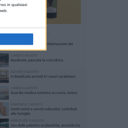
nso in qualsiasi
 web.
Ù LETTI QUESTA SETTIMANA
MARTEDÌ 4 AGOSTO
Basilicata: approvata rottamazione del
bollo auto
LUNEDÌ 3 AGOSTO
Basilicata: passata la crisi idrica
GIOVEDÌ 6 AGOSTO
In Basilicata arrivati 61 nuovi carabinieri
LUNEDÌ 3 AGOSTO
Guardia medica turistica su costa Jonica
DOMENICA 2 AGOSTO
Centri estivi e servizi educativi: contributi
alle famiglie
MERCOLEDÌ 5 AGOSTO
Uso delle palestre scolastiche, accordo tra