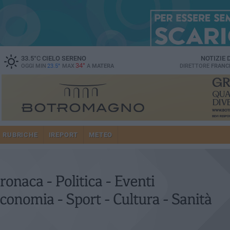
33.5
°C
CIELO SERENO
NOTIZIE
34°
OGGI MIN
23.5°
MAX
A
MATERA
DIRETTORE
FRANC
RUBRICHE
IREPORT
METEO