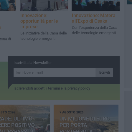
Innovazione:
Innovazione: Matera
opportunità per le
all'Expo di Osaka
i
imprese
a
Con l'esperienza della Casa
delle tecnologie emergenti
Le iniziative della Casa delle
tecnologie emergenti
tona di
Iscriviti alla Newsletter
Iscriviti
Iscrivendoti accetti i
termini
e la
privacy policy
OSTO 2026
7 AGOSTO 2026
ADE: ULTIMO
UN MILIONE DI EURO
ERE POSITIVO
PER PORTA
 IL BYPASS DI
POSTERGOLA