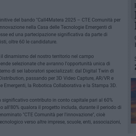
finitive del bando "Call4Matera 2025 – CTE Comunità per
 innovazione nella Casa delle Tecnologie Emergenti di
esse ed una partecipazione significativa da parte di
sti, oltre 60 le candidature.
il dinamismo del nostro territorio nel campo
ziende selezionate che avranno l'opportunità unica di
nterno di sei laboratori specializzati: dal Digital Twin di
istribution, passando per 3D Video Capture, AR/VR e
gie Emergenti, la Robotica Collaborativa e la Stampa 3D.
n significativo contributo in conto capitale pari al 60%
o all'80% qualora il progetto includa, durante il periodo di
denominato "CTE Comunità per l'innovazione", cioè
tecnologico verso altre imprese, scuole, enti, associazioni,