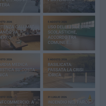
TERA
OSTO 2026
5 AGOSTO 2026
RTENZA CALLMAT,
USO DELLE PALESTRE
BANDO VA
SCOLASTICHE,
SERTO
ACCORDO TRA
COMUNE E
PROVINCIA
OSTO 2026
3 AGOSTO 2026
ARDIA MEDICA
BASILICATA:
ISTICA SU COSTA
PASSATA LA CRISI
NICA
IDRICA
OSTO 2026
31 LUGLIO 2026
NFCOMMERCIO: A
INCENDIO NEL PARCO