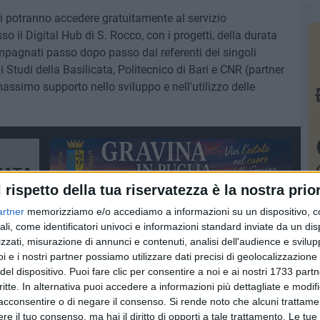
ari potranno accedere gratuitamente al servizio
o il Digital Hub di S. Rocco, con i progetti, della durata
pagnati passo dopo passo dai referenti dei singoli
i Studi della Basilicata, Politecnico di Bari e CNR (partner
assimo supporto nello sviluppo e nell'utilizzo delle
l rispetto della tua riservatezza è la nostra prior
artner
memorizziamo e/o accediamo a informazioni su un dispositivo, c
ali, come identificatori univoci e informazioni standard inviate da un di
zzati, misurazione di annunci e contenuti, analisi dell'audience e svilupp
i e i nostri partner possiamo utilizzare dati precisi di geolocalizzazione 
del dispositivo. Puoi fare clic per consentire a noi e ai nostri 1733 partn
critte. In alternativa puoi accedere a informazioni più dettagliate e modif
CNOLOGIE EMERGENTI
acconsentire o di negare il consenso.
Si rende noto che alcuni trattamen
e il tuo consenso, ma hai il diritto di opporti a tale trattamento. Le tue