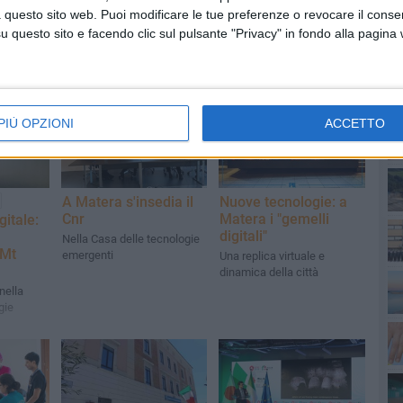
 questo sito web. Puoi modificare le tue preferenze o revocare il conse
questo sito e facendo clic sul pulsante "Privacy" in fondo alla pagina
PI
PIÙ OPZIONI
ACCETTO
A Matera s'insedia il
Nuove tecnologie: a
Cnr
Matera i "gemelli
gitale:
digitali"
Nella Casa delle tecnologie
 Mt
emergenti
Una replica virtuale e
dinamica della città
nella
gie