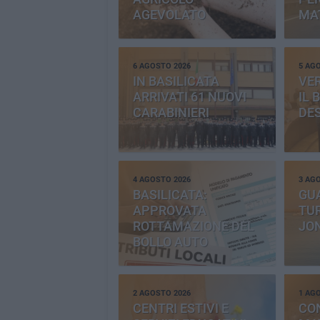
AGEVOLATO
MA
6 AGOSTO 2026
5 AG
IN BASILICATA
VE
ARRIVATI 61 NUOVI
IL 
CARABINIERI
DE
4 AGOSTO 2026
3 AG
BASILICATA:
GU
APPROVATA
TUR
ROTTAMAZIONE DEL
JO
BOLLO AUTO
2 AGOSTO 2026
1 AG
CENTRI ESTIVI E
CO