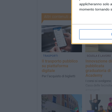
applicheranno solo a
momento tornando su 
Altri contenuti a tema
TRASPORTI
SCUOLA E LAVORO
Il trasporto pubblico
Innovazione di
su piattaforma
pubblicata
digitale
graduatoria di
Academy
Per l’acquisto di biglietti
I corsi si svolgono 
Casa delle tecnolo
emergenti