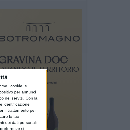
ità
ome i cookie, e
spositivo per annunci
o dei servizi.
Con la
e identificazione
er il trattamento per
icare le tue
ti dei dati personali
 preferenze si