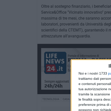
Oltre al sostegno finanziario, i benefici
Service&Office "Vicinato innovativo" press
massima di tre mesi, che saranno accom
laboratori, provenienti da Università degl
scientifici della CTEMT), garantendo il m
attrezzature all'avanguardia.
I
Noi e i nostri 1733
p
trattiamo dati person
e contenuti personali
tua autorizzazione no
tramite la scansione 
le finalità sopra des
TECNOLOGIA
CASA DELLE TECNOLOGIE
CASA TE
preferenze prima di 
possono non richieder