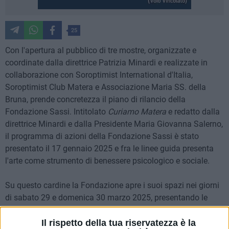
25
Con l'apertura al pubblico di tre mostre, organizzate e
coordinate dalla direttrice Patrizia Minardi e realizzate in
collaborazione con Soroptimist International d'Italia,
Soroptimist Club Matera e Associazione Maria SS. della
Bruna, prende concretezza il piano di rilancio della
Fondazione Sassi. Intitolato
Curiamo Matera
e redatto dalla
direttrice Minardi e dalla Presidente Maria Giovanna Salerno,
il programma di azioni della Fondazione Sassi è stato
presentato il 17 gennaio 2025 e fra le linee guida presenta
l'arte come strumento di benessere psicologico e sociale.
Su questo cardine la Fondazione apre i suoi spazi nei giorni
di sabato 29 e domenica 30 marzo 2025, presentando le
personali degli artisti Pino Oliva e Daniela Madeddu e
l'anteprima - visitabile in notturna sin dalle 22 di venerdì 28
Il rispetto della tua riservatezza è la