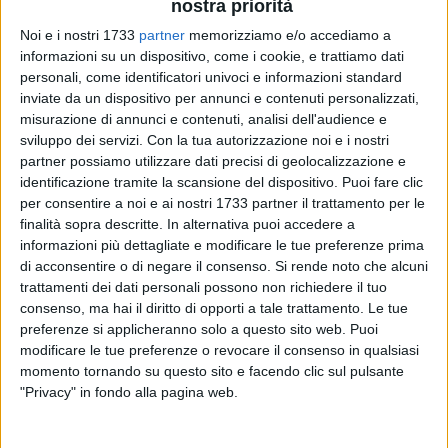
nostra priorità
marzo - della mostra a cura dell'Associazione Maria SS.
della Bruna
Ave Mundi Spes Maria. I carri giubilari della
Noi e i nostri 1733
partner
memorizziamo e/o accediamo a
informazioni su un dispositivo, come i cookie, e trattiamo dati
Madonna della Bruna 1925–2025.
personali, come identificatori univoci e informazioni standard
inviate da un dispositivo per annunci e contenuti personalizzati,
Le tre mostre sono a ingresso gratuito e saranno visitabili
misurazione di annunci e contenuti, analisi dell'audience e
sabato 29 e domenica 30 marzo dalle ore 10:00 alle 20:00.
sviluppo dei servizi.
Con la tua autorizzazione noi e i nostri
partner possiamo utilizzare dati precisi di geolocalizzazione e
Al pubblico viene così offerta un'esperienza artistica
identificazione tramite la scansione del dispositivo. Puoi fare clic
immersiva negli spazi storici della Fondazione Sassi: gli
per consentire a noi e ai nostri 1733 partner il trattamento per le
finalità sopra descritte. In alternativa puoi accedere a
ipogei, le cisterne e la Sala Mostre di via San Giovanni
informazioni più dettagliate e modificare le tue preferenze prima
Vecchio n.7. L'iniziativa si inserisce nel programma del
di acconsentire o di negare il consenso.
Si rende noto che alcuni
convegno di Soroptimist International d'Italia e Soroptimist
trattamenti dei dati personali possono non richiedere il tuo
Club Matera
Le imprese culturali e creative
, un'occasione di
consenso, ma hai il diritto di opporti a tale trattamento. Le tue
confronto sul valore della cultura come strumento di cura e
preferenze si applicheranno solo a questo sito web. Puoi
rigenerazione sociale e al ruolo femminile nelle istituzioni e
modificare le tue preferenze o revocare il consenso in qualsiasi
nelle organizzazioni culturali.
momento tornando su questo sito e facendo clic sul pulsante
"Privacy" in fondo alla pagina web.
La Sala Mostre della Fondazione Sassi, con la sua
particolare struttura fra costruito e scavato, ha consentito di