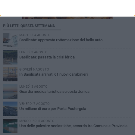
PIÙ LETTI QUESTA SETTIMANA
MARTEDÌ 4 AGOSTO
Basilicata: approvata rottamazione del bollo auto
LUNEDÌ 3 AGOSTO
Basilicata: passata la crisi idrica
GIOVEDÌ 6 AGOSTO
In Basilicata arrivati 61 nuovi carabinieri
LUNEDÌ 3 AGOSTO
Guardia medica turistica su costa Jonica
VENERDÌ 7 AGOSTO
Un milione di euro per Porta Postergola
MERCOLEDÌ 5 AGOSTO
Uso delle palestre scolastiche, accordo tra Comune e Provincia