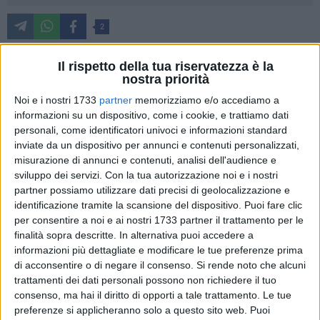
2
L'esperienza del laboratorio solidale di Oltre l'Arte quale
Il rispetto della tua riservatezza è la
occasione di inclusione, di integrazione, di valorizzazione
nostra priorità
delle "abilità diverse", per realizzare prodotti artigianali e,
Noi e i nostri 1733
partner
memorizziamo e/o accediamo a
soprattutto, per costruire nuovi orizzonti progettuali per la
informazioni su un dispositivo, come i cookie, e trattiamo dati
vita di ciascuno dei suoi protagonisti.
personali, come identificatori univoci e informazioni standard
inviate da un dispositivo per annunci e contenuti personalizzati,
Tutto questo sarà raccontato nel corso di
"Ragazzi Fuori",
in
misurazione di annunci e contenuti, analisi dell'audience e
onda
sabato 29 marzo alle ore 9.45
nel programma
"Uno
sviluppo dei servizi.
Con la tua autorizzazione noi e i nostri
partner possiamo utilizzare dati precisi di geolocalizzazione e
Mattina in Famiglia".
identificazione tramite la scansione del dispositivo. Puoi fare clic
per consentire a noi e ai nostri 1733 partner il trattamento per le
La troupe di
Rai 1
ha fatto visita nei giorni scorsi al
finalità sopra descritte. In alternativa puoi accedere a
laboratorio solidale di Oltre l'Arte, raccogliendo
informazioni più dettagliate e modificare le tue preferenze prima
testimonianze, interviste, documentando la realizzazione di
di acconsentire o di negare il consenso.
Si rende noto che alcuni
prodotti artigianali e, soprattutto, raccogliendo l'armonia e la
trattamenti dei dati personali possono non richiedere il tuo
serenità che abitano quotidianamente il laboratorio.
consenso, ma hai il diritto di opporti a tale trattamento. Le tue
preferenze si applicheranno solo a questo sito web. Puoi