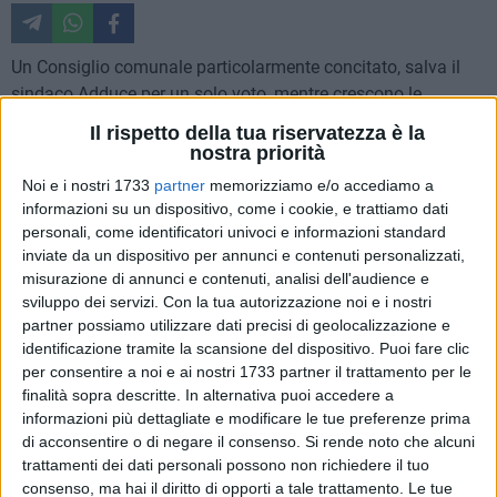
Un Consiglio comunale particolarmente concitato, salva il
sindaco Adduce per un solo voto, mentre crescono le
lamentele dalla stessa maggioranza. Un dibattito lungo,
Il rispetto della tua riservatezza è la
concitato e spesso dai toni forti ha portato avanti il
nostra priorità
Consiglio comunale sino a tarda ora, per poi deliberare
Noi e i nostri 1733
partner
memorizziamo e/o accediamo a
l'approvazione di un aumento del 12 per cento sulla Tari, la
informazioni su un dispositivo, come i cookie, e trattiamo dati
nuova tassazione sui rifiuti.
personali, come identificatori univoci e informazioni standard
inviate da un dispositivo per annunci e contenuti personalizzati,
misurazione di annunci e contenuti, analisi dell'audience e
Un momento che stabilisce diverse spaccature in seno alla
sviluppo dei servizi.
Con la tua autorizzazione noi e i nostri
maggioranza, che difficilmente saranno ricucite. E oggi si
partner possiamo utilizzare dati precisi di geolocalizzazione e
replica su temi ancora più importanti e determinanti come
identificazione tramite la scansione del dispositivo. Puoi fare clic
l'urbanistica e soprattutto Matera90.
per consentire a noi e ai nostri 1733 partner il trattamento per le
finalità sopra descritte. In alternativa puoi accedere a
Nel dibattito è stata più volte messa in dubbio la scelta del
informazioni più dettagliate e modificare le tue preferenze prima
bilancio preventivo, il mancato passaggio in commissione e
di acconsentire o di negare il consenso.
Si rende noto che alcuni
trattamenti dei dati personali possono non richiedere il tuo
l'impossibilità di apportare sostanziali modifiche. Diversi
consenso, ma hai il diritto di opporti a tale trattamento. Le tue
anche i momenti di interruzione e di confronto esterno al