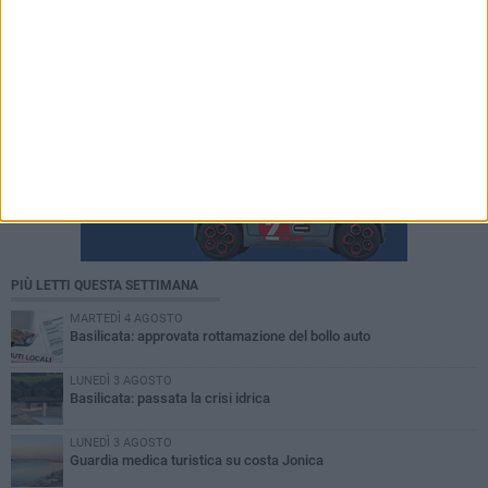
PIÙ LETTI QUESTA SETTIMANA
MARTEDÌ 4 AGOSTO
Basilicata: approvata rottamazione del bollo auto
LUNEDÌ 3 AGOSTO
Basilicata: passata la crisi idrica
LUNEDÌ 3 AGOSTO
Guardia medica turistica su costa Jonica