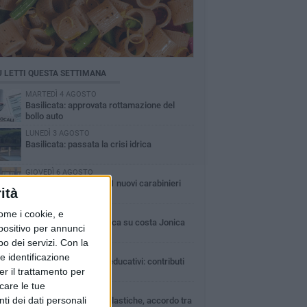
Ù LETTI QUESTA SETTIMANA
MARTEDÌ 4 AGOSTO
Basilicata: approvata rottamazione del
bollo auto
LUNEDÌ 3 AGOSTO
Basilicata: passata la crisi idrica
GIOVEDÌ 6 AGOSTO
In Basilicata arrivati 61 nuovi carabinieri
ità
LUNEDÌ 3 AGOSTO
ome i cookie, e
Guardia medica turistica su costa Jonica
spositivo per annunci
o dei servizi.
Con la
DOMENICA 2 AGOSTO
e identificazione
Centri estivi e servizi educativi: contributi
er il trattamento per
alle famiglie
icare le tue
MERCOLEDÌ 5 AGOSTO
ti dei dati personali
Uso delle palestre scolastiche, accordo tra