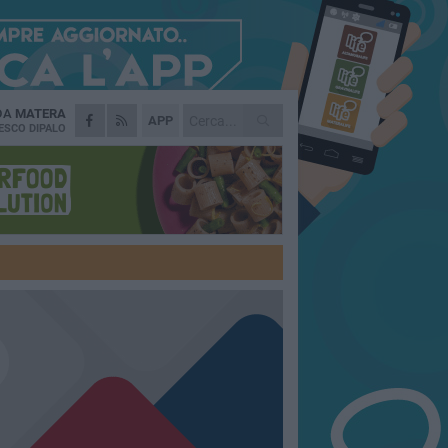
 DA
MATERA
APP
ESCO DIPALO