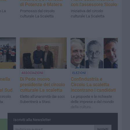
di Potenza e Matera
con l'assessore Sicolo
o La
Promosso dal circolo
Iniziativa del circolo
culturale La Scaletta
culturale La Scaletta
ASSOCIAZIONI
ELEZIONI
nella
Di Pede nuovo
Confindustria e
presidente del circolo
Circolo La scaletta
el Sud
culturale La scaletta
incontrano i candidati
circolo
Eletto all'unanimità dai soci.
Le proposte e le richieste
ta
Subentrerà a Stasi
delle imprese e del mondo
della cultura
Iscriviti alla Newsletter
Iscriviti