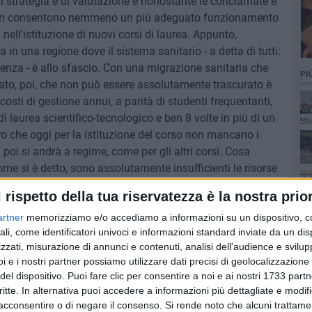
strategia e di valutazione e nonostante le conclamate e
 non consentono nemmeno un più adeguato funzionamento
 nell'istituzione di nuovi corsi di laurea. Appunto,
in una regione dove il sistema sanitario - a detta di tutti:
tenza - è allo sfascio. Con una migrazione sanitaria che
PI
Dato, poi, che non può essere assolutamente trascurato è
osti di gestione annui, a parità di studenti frequentanti,
i laurea scientifico-tecnologico e ben 8 volte in più di un
ro che oggi per la istituzione del corso non mancano i
poi si andrà a regime, come per gli altri corsi. Cosa
ome si è detto, sono assolutamente insufficienti le risorse
i tutti i dipartimenti?
l rispetto della tua riservatezza è la nostra prior
 criteri che ispirano queste scelte.
artner
memorizziamo e/o accediamo a informazioni su un dispositivo, c
re da una attenta indagine impostata su dati scientifici:
ali, come identificatori univoci e informazioni standard inviate da un di
mercato, bacino di utenza, presenze universitarie prossime
zzati, misurazione di annunci e contenuti, analisi dell'audience e svilupp
e di avviare, soprattutto nelle piccole realtà come la
i e i nostri partner possiamo utilizzare dati precisi di geolocalizzazione 
lo una "eccellenza" perché sia concorrenziale, se non
del dispositivo. Puoi fare clic per consentire a noi e ai nostri 1733 partn
orsi di Laurea nazionali. Ci si chiede, con il quadro
critte. In alternativa puoi accedere a informazioni più dettagliate e modif
grandi carenze professionali e di attrezzature, che riscontro
acconsentire o di negare il consenso.
Si rende noto che alcuni trattamen