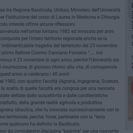
esa tra Regione Basilicata, Unibas, Ministero dell'Università
er l'istituzione del corso di Laurea in Medicina e Chirurgia
colo intende offrire alcune riflessioni.
ta, avvenuta nell'ormai lontano 1982 ed invocata per anni
nquista per l'intero territorio regionale anche se la
e l' indimenticabile tragedia del terremoto del 23 novembre
il primo Rettore Cosimo Damiano Fonseca "….. noi
icus il 23 novembre di ogni anno, perché l'Università sia
 risurrezione, di glorioso ritorno alla vita, di consapevole
quest'anno si celebrano i 40 anni!
nel 1982, con quattro facoltà (Agraria, Ingegneria, Scienze,
 la scelta di quelle facoltà era congrua per una neonata
state dettate dalle suscettività e dalle caratteristiche
oprattutto, della grande realtà agricola e produttiva
egneria idraulica, che fu innovata successivamente con le
e territoriale, perché, forse, pertinente con la "terra
come qualcuno ha definito la Basilicata.
sono da considerarsi discipline "basiche" per una nascente