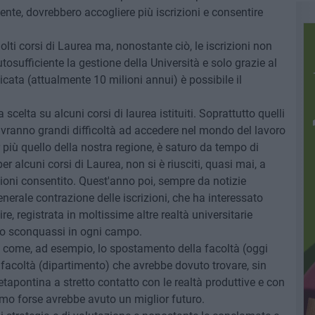
ente, dovrebbero accogliere più iscrizioni e consentire
molti corsi di Laurea ma, nonostante ciò, le iscrizioni non
tosufficiente la gestione della Università e solo grazie al
cata (attualmente 10 milioni annui) è possibile il
scelta su alcuni corsi di laurea istituiti. Soprattutto quelli
avranno grandi difficoltà ad accedere nel mondo del lavoro
 più quello della nostra regione, è saturo da tempo di
er alcuni corsi di Laurea, non si è riusciti, quasi mai, a
ioni consentito. Quest'anno poi, sempre da notizie
nerale contrazione delle iscrizioni, che ha interessato
ire, registrata in moltissime altre realtà universitarie
ato sconquassi in ogni campo.
e come, ad esempio, lo spostamento della facoltà (oggi
facoltà (dipartimento) che avrebbe dovuto trovare, sin
etapontina a stretto contatto con le realtà produttive e con
ltimo forse avrebbe avuto un miglior futuro.