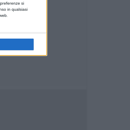
Comune e Provincia
 preferenze si
nso in qualsiasi
 web.