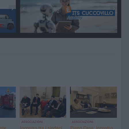
ASSOCIAZIONI
ASSOCIAZIONI
ente
Incontro tra i sindaci
Piano Casa: incontro