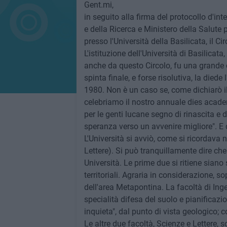
Gent.mi,
in seguito alla firma del protocollo d'int
e della Ricerca e Ministero della Salute p
presso l'Università della Basilicata, il Cir
L'istituzione dell'Università di Basilica
anche da questo Circolo, fu una grande co
spinta finale, e forse risolutiva, la died
1980. Non è un caso se, come dichiarò 
celebriamo il nostro annuale dies academ
per le genti lucane segno di rinascita e di
speranza verso un avvenire migliore". E 
L'Università si avviò, come si ricordava 
Lettere). Si può tranquillamente dire che
Università. Le prime due si ritiene siano 
territoriali. Agraria in considerazione, s
dell'area Metapontina. La facoltà di Ing
specialità difesa del suolo e pianificazion
inquieta", dal punto di vista geologico; 
Le altre due facoltà, Scienze e Lettere, 